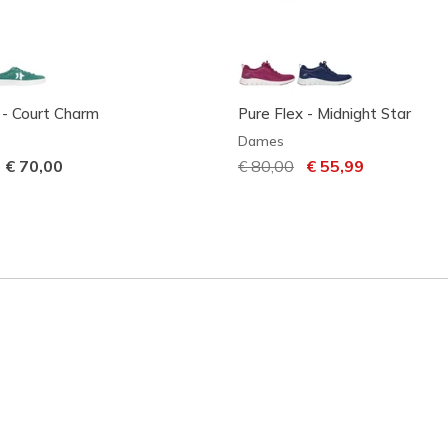
- Court Charm
Pure Flex - Midnight Star
Dames
-
€ 70,00
Prijs verlaagd van
€ 80,00
naar
€ 55,99