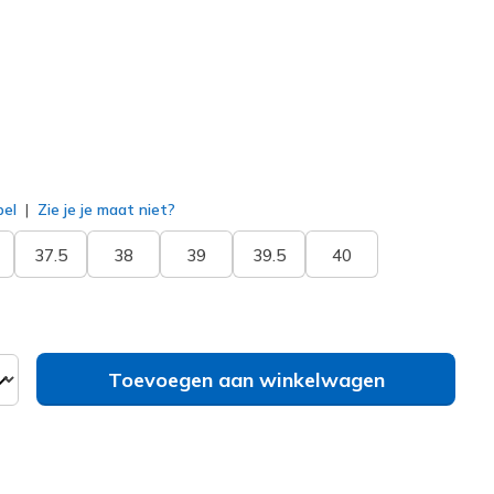
erd
bel
Zie je je maat niet?
37.5
38
39
39.5
40
Toevoegen aan winkelwagen