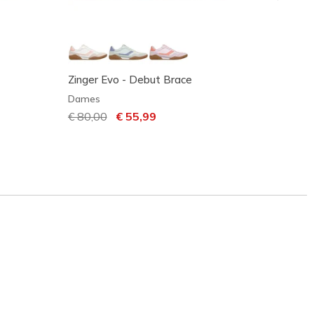
Zinger Evo - Debut Brace
Skeche
Choic
Dames
Dame
Prijs verlaagd van
€ 80,00
naar
€ 55,99
Prijs 
€ 70,