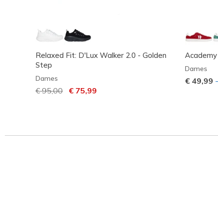
Relaxed Fit: D'Lux Walker 2.0 - Golden
Academy 
Step
Dames
Dames
€ 49,99
Prijs verlaagd van
€ 95,00
naar
€ 75,99