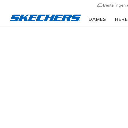
Bestellingen
DAMES
HER
Dames
Schoenen
Sneakers
Casual sneaker