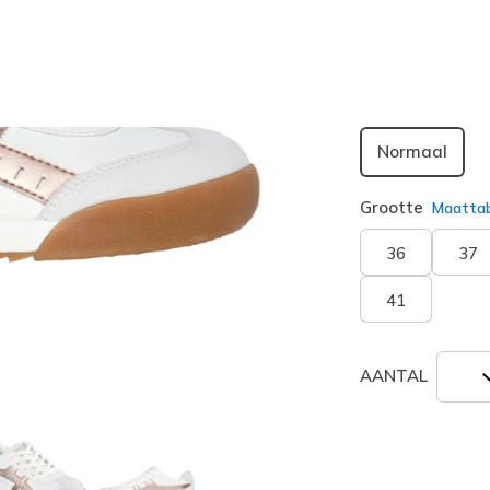
geselecte
Breedte
Normaal
Grootte
Maatta
36
37
41
AANTAL