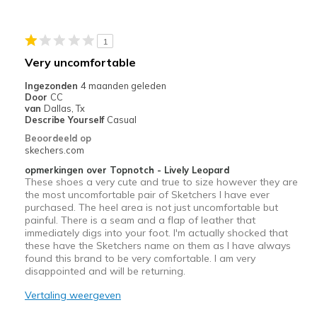
Beste toepassingen
1
Casual Wear
Very uncomfortable
Going Out
Ingezonden
4 maanden geleden
Door
CC
Travel
van
Dallas, Tx
Describe Yourself
Casual
Width
Feels too narrow
Beoordeeld op
skechers.com
Sizing
Feels true to size
View On Shoes
I'm Into Shoes
opmerkingen over Topnotch - Lively Leopard
These shoes a very cute and true to size however they are
the most uncomfortable pair of Sketchers I have ever
purchased. The heel area is not just uncomfortable but
painful. There is a seam and a flap of leather that
immediately digs into your foot. I'm actually shocked that
these have the Sketchers name on them as I have always
found this brand to be very comfortable. I am very
disappointed and will be returning.
Vertaling weergeven