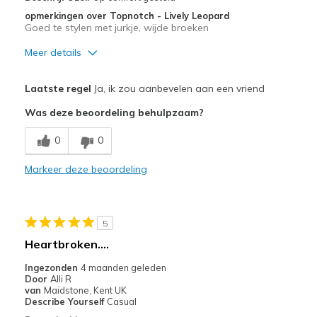
Width
Feels true to width
opmerkingen over Topnotch - Lively Leopard
Goed te stylen met jurkje, wijde broeken
Sizing
Feels true to size
View On Shoes
I'm Really Into Shoes
Meer details
Pluspunten
Laatste regel
Ja, ik zou aanbevelen aan een vriend
Comfortabel
Was deze beoordeling behulpzaam?
Leuk model
0
0
Lichtgewicht
Markeer deze beoordeling
Stijlvol
Beste toepassingen
5
Om te werken
Heartbroken….
Uitgaan
Ingezonden
4 maanden geleden
Door
Alli R
Breedte
Lijkt goed van breedte
van
Maidstone, Kent UK
Describe Yourself
Casual
Maat
Lijkt een volledige maat te groot