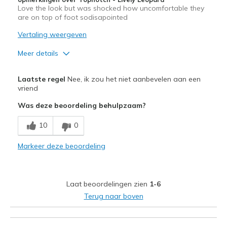
Love the look but was shocked how uncomfortable they
are on top of foot sodisapointed
Vertaling weergeven
Meer details
Pluspunten
Laatste regel
Nee, ik zou het niet aanbevelen aan een
Attractive Design
vriend
Was deze beoordeling behulpzaam?
Beste toepassingen
Casual Wear
10
0
Going Out
Markeer deze beoordeling
Width
Feels true to width
Sizing
Feels full size too big
Laat beoordelingen zien
1-6
View On Shoes
I'm Really Into Shoes
Terug naar boven