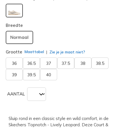
geselecteerd
Breedte
Normaal
Grootte
Maattabel
Zie je je maat niet?
36
36.5
37
37.5
38
38.5
39
39.5
40
AANTAL
Sluip rond in een classic style en wild comfort, in de
Skechers Topnotch - Lively Leopard. Deze Court &