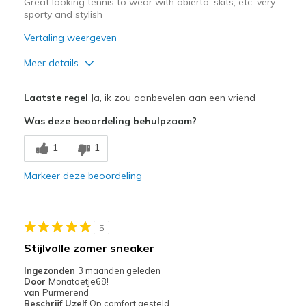
Great looking tennis to wear with abierta, skits, etc. very
sporty and stylish
Vertaling weergeven
Meer details
Pluspunten
Laatste regel
Ja, ik zou aanbevelen aan een vriend
Attractive Design
Was deze beoordeling behulpzaam?
Breathe Well
1
1
Comfortable
Markeer deze beoordeling
Durable
Stylish
5
Beste toepassingen
Stijlvolle zomer sneaker
Casual Wear
Ingezonden
3 maanden geleden
Door
Monatoetje68!
Travel
van
Purmerend
Beschrijf Uzelf
Op comfort gesteld