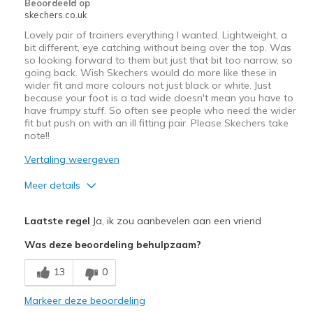
Beoordeeld op
View On Shoes
Ik ben echt dol op schoenen
skechers.co.uk
Lovely pair of trainers everything I wanted. Lightweight, a
bit different, eye catching without being over the top. Was
so looking forward to them but just that bit too narrow, so
going back. Wish Skechers would do more like these in
wider fit and more colours not just black or white. Just
because your foot is a tad wide doesn't mean you have to
have frumpy stuff. So often see people who need the wider
fit but push on with an ill fitting pair. Please Skechers take
note!!
Vertaling weergeven
Meer details
Pluspunten
Laatste regel
Ja, ik zou aanbevelen aan een vriend
Attractive Design
Was deze beoordeling behulpzaam?
Breathe Well
13
0
Comfortable
Markeer deze beoordeling
Stylish