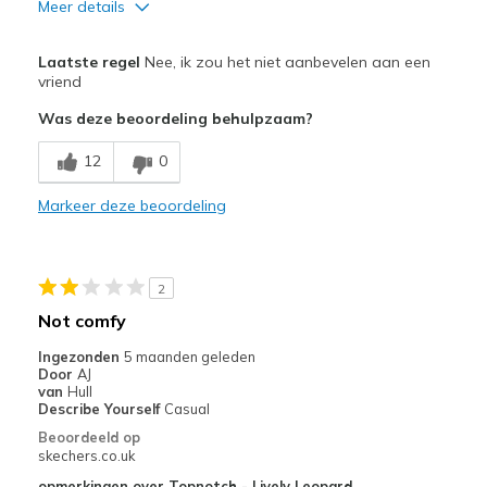
Meer details
Pluspunten
Laatste regel
Nee, ik zou het niet aanbevelen aan een
Attractive Design
vriend
Was deze beoordeling behulpzaam?
Stylish
12
0
Minpunten
Painfully uncomfortable
Markeer deze beoordeling
Poor Cushioning
Beste toepassingen
2
Not comfy
Casual Wear
Ingezonden
5 maanden geleden
Travel
Door
AJ
van
Hull
Width
Feels true to width
Describe Yourself
Casual
Sizing
Feels true to size
Beoordeeld op
skechers.co.uk
View On Shoes
I'm Into Shoes
opmerkingen over Topnotch - Lively Leopard