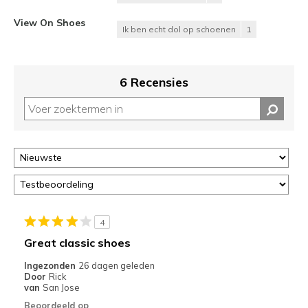
View On Shoes
Ik ben echt dol op schoenen
1
6 Recensies
4
Great classic shoes
Ingezonden
26 dagen geleden
Door
Rick
van
San Jose
Beoordeeld op