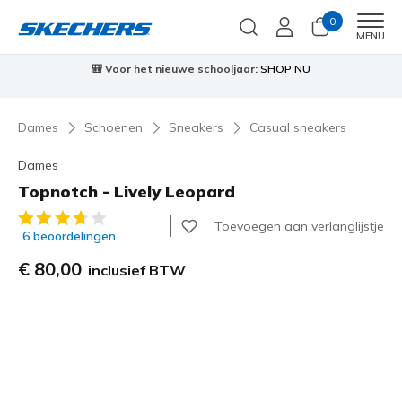
0
Men
MENU
⭐
Skechers VIP:
45 dagen retourrecht voor leden
Meld je aan
⭐
🎁
Dames
Schoenen
Sneakers
Casual sneakers
Dames
Topnotch - Lively Leopard
5 van de 5 klantbeoordelingen
Toevoegen aan verlanglijstje
6 beoordelingen
€ 80,00
inclusief BTW