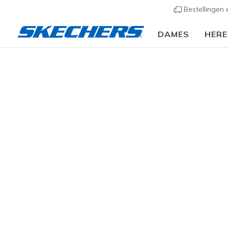
Bestellingen
DAMES
HER
Dames
Schoenen
Sneakers
Casual sneaker