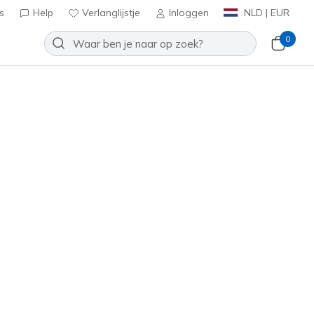
s
Help
Verlanglijstje
Inloggen
NLD | EUR
0
t 2.0 - Floral Frenzy
Toevoegen aan verlanglijstje
7 beoordelingen
tbeoordelingen
inclusief BTW
(#
185168
WMNT
)