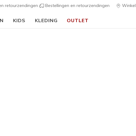
 en retourzendingen
Bestellingen en retourzendingen
Winkel
EN
KIDS
KLEDING
OUTLET
⭐
Skechers VIP:
45 dagen retourrecht voor leden
Meld je aan
⭐
s
Dames
Best sellers
Sport Cour
5
5 van de 5 klan
€ 75,00
Kleur
Wit / Munt