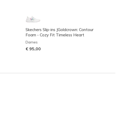
Skechers Slip-ins JGoldcrown: Contour
Skeche
Foam - Cozy Fit Timeless Heart
Elega
Dames
Dame
€ 95,00
€ 90,