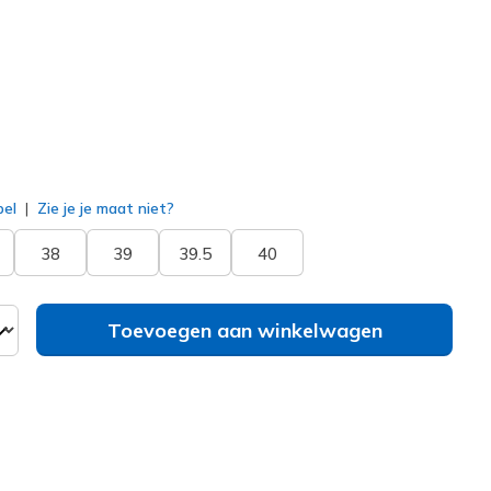
erd
bel
Zie je je maat niet?
38
39
39.5
40
Toevoegen aan winkelwagen