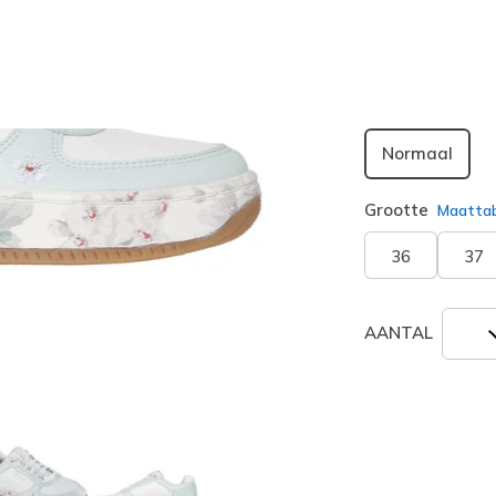
geselecte
Breedte
Normaal
Grootte
Maatta
36
37
AANTAL