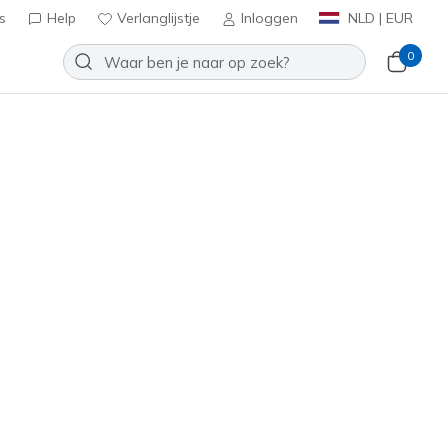
s
Help
Verlanglijstje
Inloggen
NLD | EUR
0
oenen
Sport