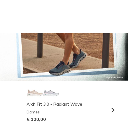
Arch Fit 3.0 - Radiant Wave
Relaxed
Dames
Heren
€ 100,00
€ 95,0