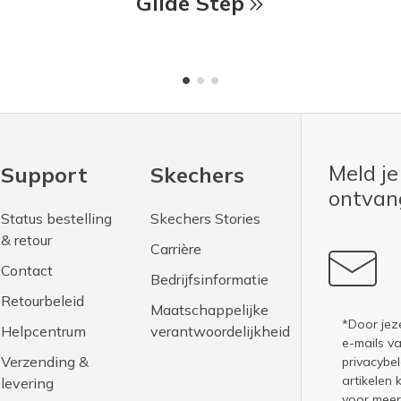
Glide Step
Meld je
Support
Skechers
ontva
Status bestelling
Skechers Stories
& retour
Carrière
Contact
Bedrijfsinformatie
Retourbeleid
Maatschappelijke
*Door jez
Helpcentrum
verantwoordelijkheid
e-mails v
Verzending &
privacybel
artikelen 
levering
voor meer