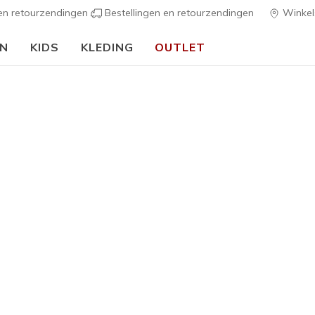
 en retourzendingen
Bestellingen en retourzendingen
Winkel
EN
KIDS
KLEDING
OUTLET
🎒 Voor het nieuwe schooljaar:
SHOP NU
h Fit
Sandalen
Canvas sch