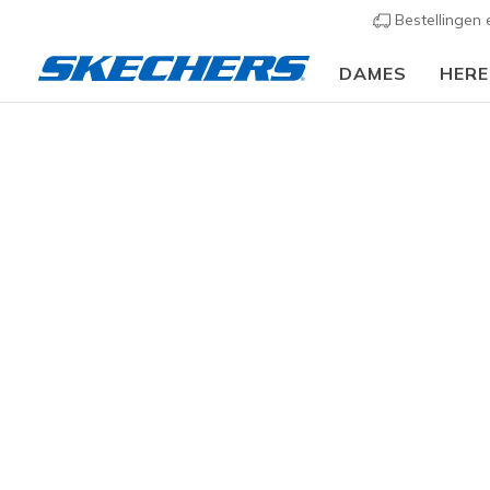
Bestellingen
DAMES
HER
🎒 Voor het nieuwe schooljaar:
SHOP NU
Dames
Schoenen
Sneakers
Casual sneaker