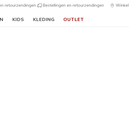
 en retourzendingen
Bestellingen en retourzendingen
Winkel
EN
KIDS
KLEDING
OUTLET
s
Dames
Skechers S
Color
6
3,7 van de 5 kl
Prijs ver
€ 100,00