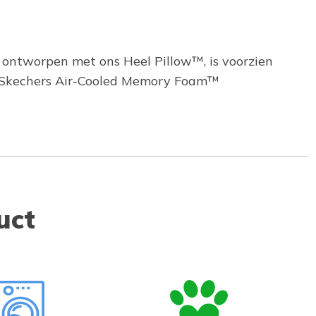
jl, ontworpen met ons Heel Pillow™, is voorzien
e Skechers Air-Cooled Memory Foam™
uct