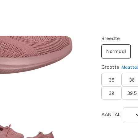
Kleur
Mauve
(#
geselecte
Breedte
Normaal
Grootte
Maatta
35
36
39
39.5
AANTAL