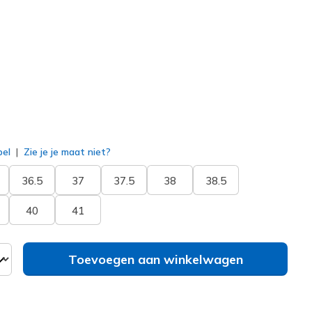
150447
MVE
)
erd
bel
Zie je je maat niet?
36.5
37
37.5
38
38.5
40
41
Toevoegen aan winkelwagen