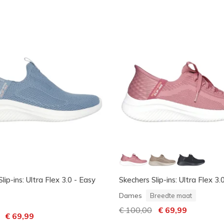
lip-ins: Ultra Flex 3.0 - Easy
Skechers Slip-ins: Ultra Flex 3.0
Dames
Breedte maat
Prijs verlaagd van
€ 100,00
naar
€ 69,99
laagd van
naar
€ 69,99