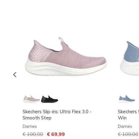
Skechers Slip-ins: Ultra Flex 3.0 -
Skechers S
Smooth Step
Win
Dames
Dames
Prijs verlaagd van
€ 100,00
naar
€ 69,99
Prijs ver
€ 100,00