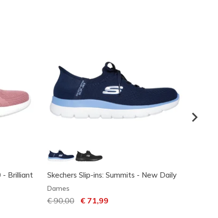
 - Brilliant
Skechers Slip-ins: Summits - New Daily
Pure F
Dames
Dame
Prijs verlaagd van
€ 90,00
naar
€ 71,99
Prijs 
€ 80,