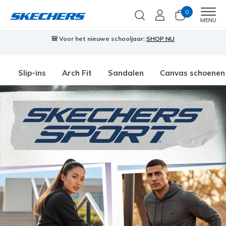
0
Men
MENU
🎒 Voor het nieuwe schooljaar:
SHOP NU
Slip-ins
Arch Fit
Sandalen
Canvas schoenen