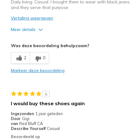
Daily living. Casual. I bought them to wear with black jeans,
and they serve that purpose.
Vertaling weergeven
Meer details
Pluspunten
Was deze beoordeling behulpzaam?
Breathe Well
2
0
Comfortable
Markeer deze beoordeling
Minpunten
Too wide.
5
Beste toepassingen
I would buy these shoes again
Casual Wear
Ingezonden
1 jaar geleden
Door
Gigi
Width
Feels too wide
van
Red Bluff CA
Sizing
Feels true to size
Describe Yourself
Casual
View On Shoes
Shoes are for Wearing
Beoordeeld op