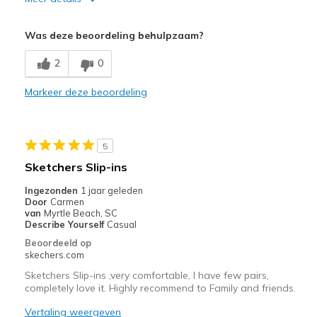
Pluspunten
Was deze beoordeling behulpzaam?
Attractive Design
2
0
Comfortable
Markeer deze beoordeling
Stylish
Minpunten
5
Make Noise
Sketchers Slip-ins
Beste toepassingen
Ingezonden
1 jaar geleden
Door
Carmen
Casual Wear
van
Myrtle Beach, SC
Describe Yourself
Casual
Width
Feels true to width
Beoordeeld op
Sizing
Feels true to size
skechers.com
Sketchers Slip-ins ,very comfortable, I have few pairs,
completely love it. Highly recommend to Family and friends.
Vertaling weergeven