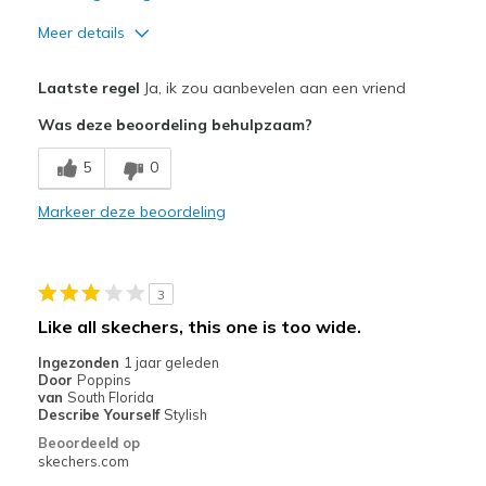
Meer details
Pluspunten
Laatste regel
Ja, ik zou aanbevelen aan een vriend
Attractive Design
Was deze beoordeling behulpzaam?
Breathe Well
5
0
Comfortable
Markeer deze beoordeling
Stylish
Beste toepassingen
3
Going Out
Like all skechers, this one is too wide.
Width
Feels true to width
Ingezonden
1 jaar geleden
Door
Poppins
Sizing
Feels true to size
van
South Florida
View On Shoes
I'm Really Into Shoes
Describe Yourself
Stylish
Beoordeeld op
skechers.com