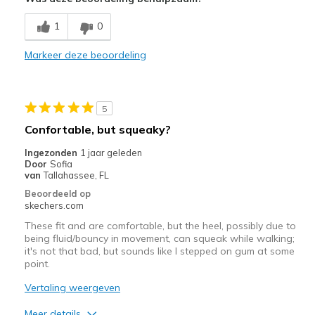
Breathe Well
1
0
Comfortable
Markeer deze beoordeling
Durable
Stylish
5
Beste toepassingen
Confortable, but squeaky?
Casual Wear
Ingezonden
1 jaar geleden
Door
Sofia
Going Out
van
Tallahassee, FL
Beoordeeld op
Special Occasions
skechers.com
Travel
These fit and are comfortable, but the heel, possibly due to
being fluid/bouncy in movement, can squeak while walking;
it's not that bad, but sounds like I stepped on gum at some
Width
Feels true to width
point.
Sizing
Feels true to size
Vertaling weergeven
View On Shoes
Shoes are for Wearing
Meer details