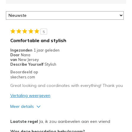
5
Comfortable and stylish
Ingezonden
1 jaar geleden
Door
Nana
van
New Jersey
Describe Yourself
Stylish
Beoordeeld op
skechers.com
Great looking and coordinates with everything! Thank you
Vertaling weergeven
Meer details
Pluspunten
Laatste regel
Ja, ik zou aanbevelen aan een vriend
Attractive Design
Was deze beoordeling behulpzaam?