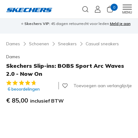
0
Men
MENU
⭐
Skechers VIP:
45 dagen retourrecht voor leden
Meld je aan
⭐
🎁
Dames
Schoenen
Sneakers
Casual sneakers
Dames
Skechers Slip-ins: BOBS Sport Arc Waves
2.0 - Now On
3,7 van de 5 klantbeoordelingen
Toevoegen aan verlanglijstje
6 beoordelingen
€ 85,00
inclusief BTW