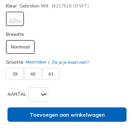
Kleur
Gebroken Wit
(#
117626
OFWT
)
geselecteerd
Breedte
Normaal
Grootte
Maattabel
Zie je je maat niet?
39
40
41
AANTAL
Toevoegen aan winkelwagen