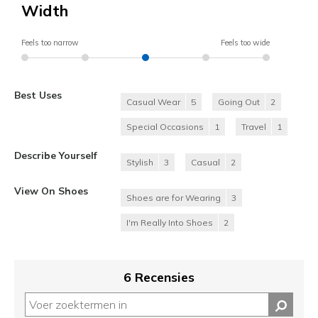
Width
Feels too narrow
Feels too wide
Best Uses
Casual Wear
5
Going Out
2
Special Occasions
1
Travel
1
Describe Yourself
Stylish
3
Casual
2
View On Shoes
Shoes are for Wearing
3
I'm Really Into Shoes
2
6 Recensies