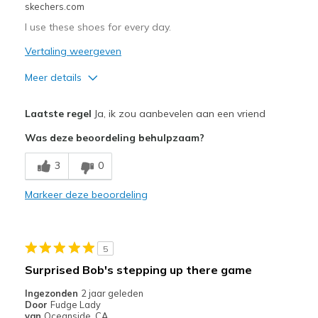
skechers.com
I use these shoes for every day.
Vertaling weergeven
Meer details
Pluspunten
Laatste regel
Ja, ik zou aanbevelen aan een vriend
Attractive Design
Was deze beoordeling behulpzaam?
Comfortable
3
0
Minpunten
Markeer deze beoordeling
Need Break In
Beste toepassingen
5
Casual Wear
Surprised Bob's stepping up there game
Width
Feels true to width
Ingezonden
2 jaar geleden
Sizing
Feels true to size
Door
Fudge Lady
van
Oceanside, CA