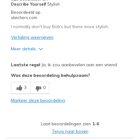
View On Shoes
Shoes are for Wearing
Describe Yourself
Stylish
Beoordeeld op
skechers.com
I normally don't buy Bob's but there more stylish.
Vertaling weergeven
Meer details
Pluspunten
Laatste regel
Ja, ik zou aanbevelen aan een vriend
Attractive Design
Was deze beoordeling behulpzaam?
Love the colors bought 2
3
0
Stylish
Markeer deze beoordeling
Beste toepassingen
Casual Wear
Laat beoordelingen zien
1-6
Width
Feels true to width
Terug naar boven
Sizing
Feels true to size