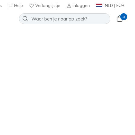
s
Help
Verlanglijstje
Inloggen
NLD | EUR
0
 Dynamight - Luminosity
Toevoegen aan verlanglijstje
3 beoordelingen
antbeoordelingen
inclusief BTW
oze
(#
149669
BKPK
)