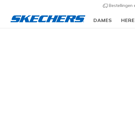
Bestellingen
DAMES
HER
Dames
Schoenen
Sneakers
Casual sneaker