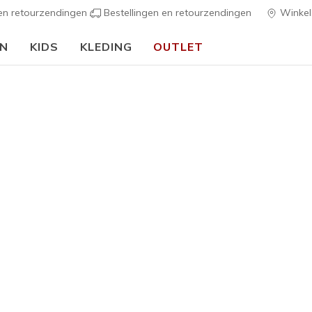
 en retourzendingen
Bestellingen en retourzendingen
Winkel
EN
KIDS
KLEDING
OUTLET
⭐
Skechers VIP:
45 dagen retourrecht voor leden
Meld je aan
⭐
s
Dames
Skech-Air
4
4,1 van de 5 kl
€ 75,00
Kleur
Zwart / R