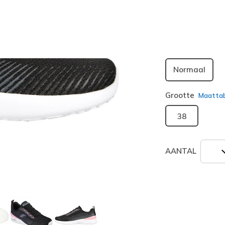
geselecte
Breedte
Normaal
Grootte
Maatta
38
AANTAL