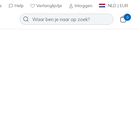
s
Help
Verlanglijstje
Inloggen
NLD | EUR
0
e - Upgrade
Toevoegen aan verlanglijstje
een beoordelingen
antbeoordelingen
inclusief BTW
4793
WHT
)