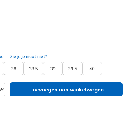
erd
bel
Zie je je maat niet?
38
38.5
39
39.5
40
Toevoegen aan winkelwagen