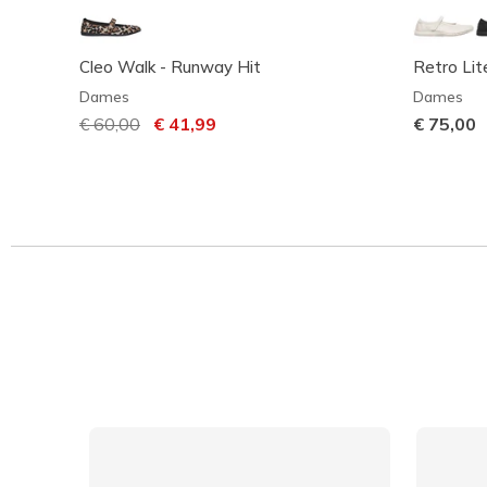
Cleo Walk - Runway Hit
Retro Lit
Dames
Dames
Prijs verlaagd van
€ 60,00
naar
€ 41,99
€ 75,00