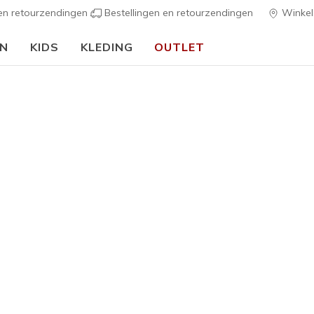
 en retourzendingen
Bestellingen en retourzendingen
Winkel
EN
KIDS
KLEDING
OUTLET
🎒 Voor het nieuwe schooljaar:
SHOP NU
s
Dames
Retro Lit
G
3,3 van de 5 kl
€ 80,00
Kleur
Wit
(#
10