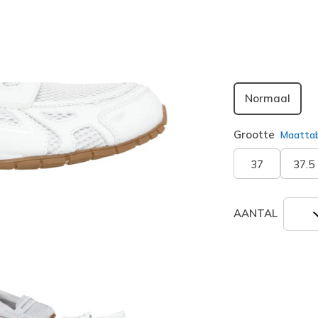
geselecte
Breedte
Normaal
Grootte
Maatta
37
37.5
AANTAL