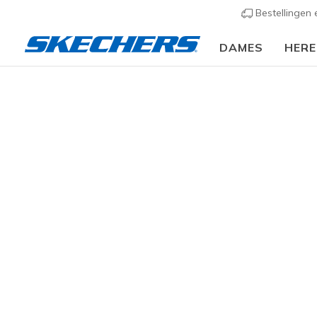
Bestellingen
DAMES
HER
Dames
Schoenen
Sneakers
Casual sneaker