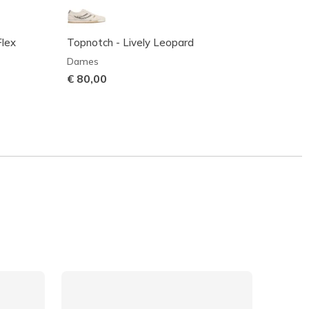
Flex
Topnotch - Lively Leopard
Cleo P
Dames
Dame
€ 80,00
€ 60,