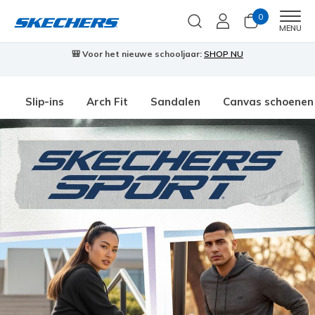
0
Men
MENU
🎒 Voor het nieuwe schooljaar:
SHOP NU
Slip-ins
Arch Fit
Sandalen
Canvas schoenen