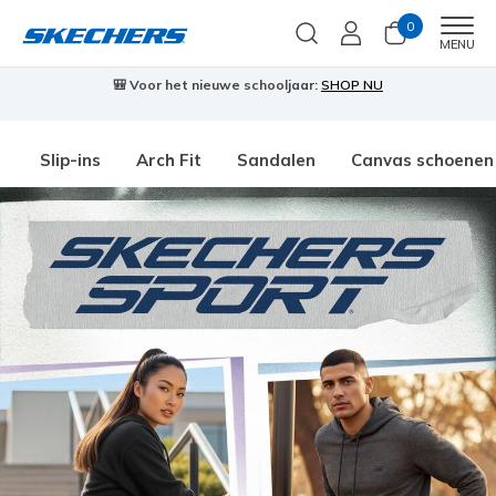
0
Men
MENU
🎒 Voor het nieuwe schooljaar:
SHOP NU
Slip-ins
Arch Fit
Sandalen
Canvas schoenen