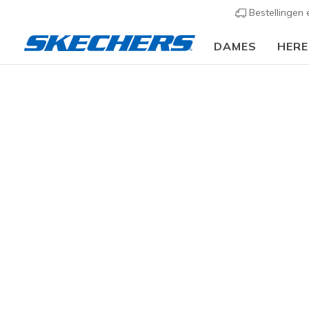
Bestellingen
DAMES
HER
Dames
Schoenen
Sneakers
Casual sneaker