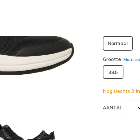
geselecte
Breedte
Normaal
Grootte
Maatta
38.5
Nog slechts 3 in
AANTAL