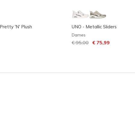
 Pretty 'N' Plush
UNO - Metallic Sliders
Dames
Prijs verlaagd van
€ 95,00
naar
€ 75,99