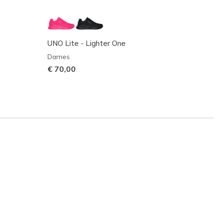
UNO Lite - Lighter One
UNO -
Dames
Dame
€ 70,00
Prijs 
€ 90,