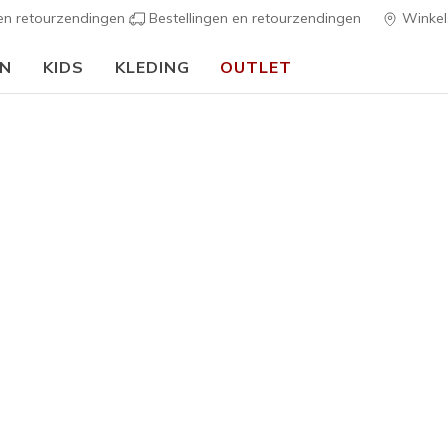
 en retourzendingen
Bestellingen en retourzendingen
Winkel
EN
KIDS
KLEDING
OUTLET
⭐
Skechers VIP:
45 dagen retourrecht voor leden
Meld je aan
⭐
s
Dames
Billion 2 
G
4,3 van de 5 kl
€ 75,00
Kleur
Zwart / Zil