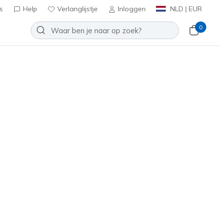
s
Help
Verlanglijstje
Inloggen
NLD | EUR
0
- Monroe
Toevoegen aan verlanglijstje
een beoordelingen
antbeoordelingen
inclusief BTW
ver
(#
177342
BKSL
)