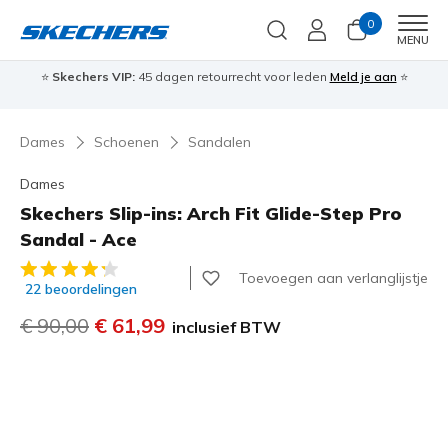
0
Men
MENU
⭐
Skechers VIP:
45 dagen retourrecht voor leden
Meld je aan
⭐
🎁
Dames
Schoenen
Sandalen
Dames
Skechers Slip-ins: Arch Fit Glide-Step Pro
Sandal - Ace
5 van de 5 klantbeoordelingen
Toevoegen aan verlanglijstje
22 beoordelingen
Prijs verlaagd van
€ 90,00
naar
€ 61,99
inclusief BTW