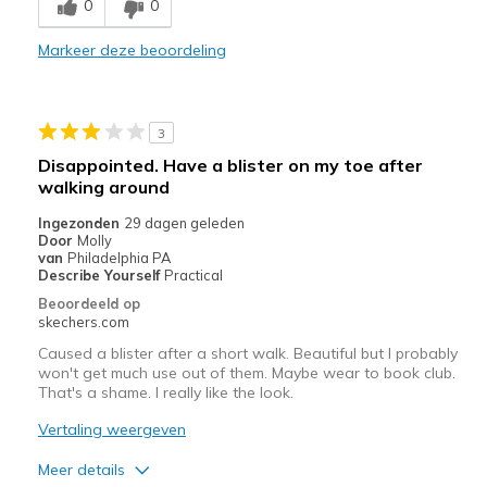
0
0
Durable
Markeer deze beoordeling
Stylish
Beste toepassingen
3
Casual Wear
Disappointed. Have a blister on my toe after
walking around
Going Out
Ingezonden
29 dagen geleden
Travel
Door
Molly
van
Philadelphia PA
Width
Describe Yourself
Practical
Feels true to width
Sizing
Feels true to size
Beoordeeld op
skechers.com
Caused a blister after a short walk. Beautiful but I probably
won't get much use out of them. Maybe wear to book club.
That's a shame. I really like the look.
Vertaling weergeven
Meer details