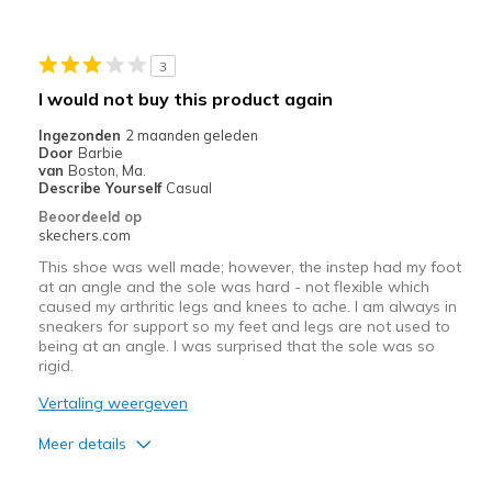
one sandal was larger than the other
3
View On Shoes
Shoes are for Wearing
I would not buy this product again
Ingezonden
2 maanden geleden
Door
Barbie
van
Boston, Ma.
Describe Yourself
Casual
Beoordeeld op
skechers.com
This shoe was well made; however, the instep had my foot
at an angle and the sole was hard - not flexible which
caused my arthritic legs and knees to ache. I am always in
sneakers for support so my feet and legs are not used to
being at an angle. I was surprised that the sole was so
rigid.
Vertaling weergeven
Meer details
Pluspunten