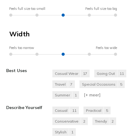
Feels full size too small
Feels full size too big
Width
Feels too narrow
Feels too wide
Best Uses
Casual Wear
17
Going Out
11
Travel
7
Special Occasions
5
[+
meer
]
Summer
1
Describe Yourself
Casual
11
Practical
5
Conservative
2
Trendy
2
Stylish
1