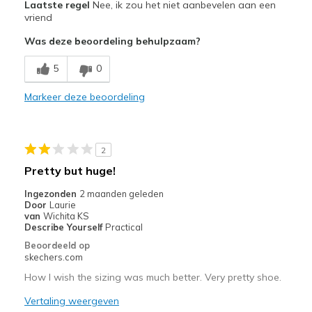
Laatste regel
Nee, ik zou het niet aanbevelen aan een
Attractive Design
vriend
Was deze beoordeling behulpzaam?
Stylish
5
0
Beste toepassingen
Casual Wear
Markeer deze beoordeling
Going Out
Width
Feels true to width
2
Sizing
Feels true to size
Pretty but huge!
View On Shoes
I'm Into Shoes
Ingezonden
2 maanden geleden
Door
Laurie
van
Wichita KS
Describe Yourself
Practical
Beoordeeld op
skechers.com
How I wish the sizing was much better. Very pretty shoe.
Vertaling weergeven