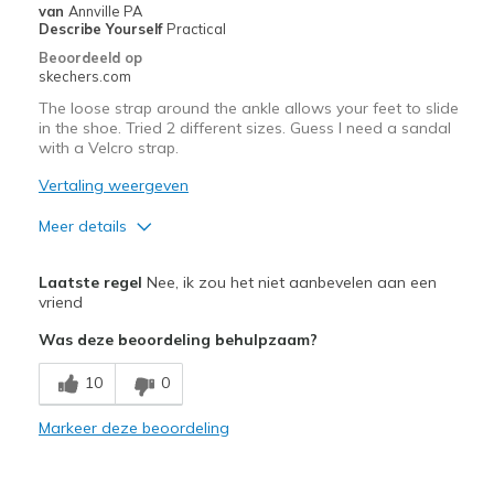
van
Annville PA
Describe Yourself
Practical
Beoordeeld op
skechers.com
The loose strap around the ankle allows your feet to slide
in the shoe. Tried 2 different sizes. Guess I need a sandal
with a Velcro strap.
Vertaling weergeven
Meer details
Pluspunten
Laatste regel
Nee, ik zou het niet aanbevelen aan een
Attractive Design
vriend
Was deze beoordeling behulpzaam?
Breathe Well
10
0
Comfortable
Durable
Markeer deze beoordeling
Stylish