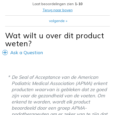
Laat beoordelingen zien
1-10
Minpunten
Terug naar boven
Strap to loose around ankle
volgende
»
Beste toepassingen
Casual Wear
Wat wilt u over dit product
weten?
Going Out
Special Occasions
Ask a Question
Travel
Width
Feels true to width
De Seal of Acceptance van de American
Sizing
Feels full size too big
Podiatric Medical Association (APMA) erkent
View On Shoes
I'm Into Shoes
producten waarvan is gebleken dat ze goed
zijn voor de gezondheid van de voeten. Om
erkend te worden, wordt elk product
beoordeeld door een groep APMA-
podotherapeuten om er zeker van te zijn dat