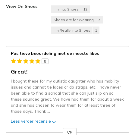
View On Shoes
I'm Into Shoes
12
Shoes are for Wearing
7
I'm Really Into Shoes
1
Positieve beoordeling met de meeste likes
5
Great!
I bought these for my autistic daughter who has mobility
issues and cannot tie laces or do straps, etc. I have never
been able to find a sandal that she can just slip on so
these sounded great. We have had them for about a week
and she has chosen to wear them for at least three of
those days. Thank
...
Lees verder recensie
VS