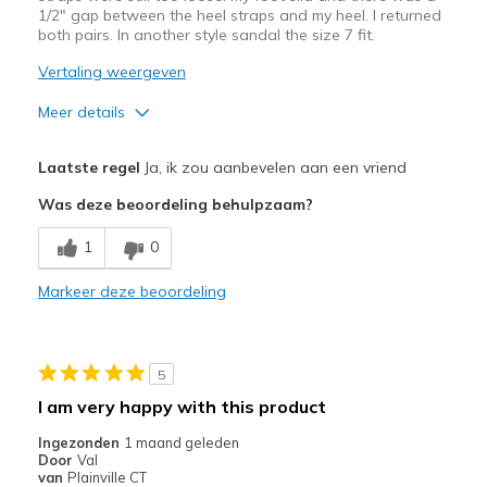
1/2" gap between the heel straps and my heel. I returned
both pairs. In another style sandal the size 7 fit.
Vertaling weergeven
Meer details
Pluspunten
Laatste regel
Ja, ik zou aanbevelen aan een vriend
Attractive Design
Was deze beoordeling behulpzaam?
Comfortable
1
0
Stylish
Markeer deze beoordeling
Width
Feels too wide
Sizing
Feels full size too big
View On Shoes
I'm Into Shoes
5
I am very happy with this product
Ingezonden
1 maand geleden
Door
Val
van
Plainville CT