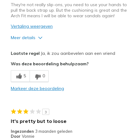
They're not really slip-ons, you need to use your hands to
pull the back strap up. But the cushioning is great and the
Arch Fit means I will be able to wear sandals again!
Vertaling weergeven
Meer details
Pluspunten
Laatste regel
Ja, ik zou aanbevelen aan een vriend
Comfortable
Was deze beoordeling behulpzaam?
Beste toepassingen
5
0
Casual Wear
Markeer deze beoordeling
Width
Feels true to width
Sizing
Feels true to size
View On Shoes
Shoes are for Wearing
3
It's pretty but to loose
Ingezonden
3 maanden geleden
Door
Vonnie