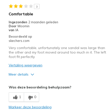
Stylish
3
Beste toepassingen
Comfortable
Casual Wear
Ingezonden
2 maanden geleden
Door
Moomin
Going Out
van
IA
Beoordeeld op
Width
Feels true to width
skechers.com
Sizing
Feels true to size
Very comfortable, unfortunately one sandal was large than
View On Shoes
Shoes are for Wearing
the other and my foot moved around too much in it. The left
foot fit perfectly.
Vertaling weergeven
Meer details
Pluspunten
Was deze beoordeling behulpzaam?
Attractive Design
1
0
Comfortable
Markeer deze beoordeling
Minpunten