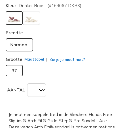
Kleur
Donker Roos
(#
164067
DKRS
)
geselecteerd
Breedte
Normaal
Grootte
Maattabel
Zie je je maat niet?
37
AANTAL
Je hebt een soepele tred in de Skechers Hands Free
Slip-ins® Arch Fit® Glide-Step® Pro Sandal - Ace.
Deze vegan Arch Fit®-sandaal is ontworpen met ons