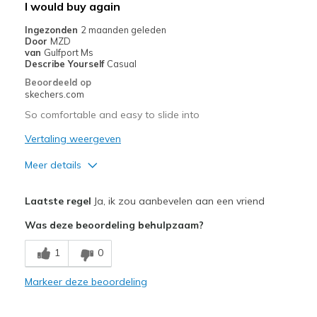
I would buy again
Casual Wear
Ingezonden
2 maanden geleden
Door
MZD
Going Out
van
Gulfport Ms
Describe Yourself
Casual
Travel
Beoordeeld op
skechers.com
Width
Feels true to width
So comfortable and easy to slide into
Sizing
Feels true to size
Vertaling weergeven
View On Shoes
I'm Into Shoes
Meer details
Pluspunten
Laatste regel
Ja, ik zou aanbevelen aan een vriend
Attractive Design
Was deze beoordeling behulpzaam?
Breathe Well
1
0
Comfortable
Markeer deze beoordeling
Durable