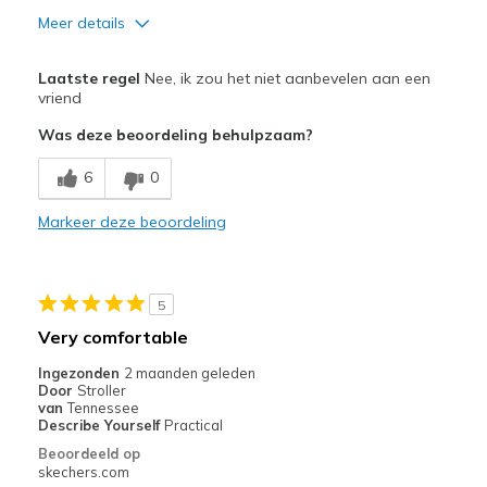
Meer details
Pluspunten
Laatste regel
Nee, ik zou het niet aanbevelen aan een
Attractive Design
vriend
Was deze beoordeling behulpzaam?
Minpunten
Way too large, both in length and width
6
0
Beste toepassingen
Markeer deze beoordeling
Casual Wear
Going Out
5
Very comfortable
Special Occasions
Ingezonden
2 maanden geleden
Width
Feels too wide
Door
Stroller
van
Tennessee
Sizing
Feels full size too big
Describe Yourself
Practical
View On Shoes
I'm Into Shoes
Beoordeeld op
skechers.com