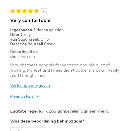
<a
href="javascript:location.href=location.pathname;">hier</a>
5
de
Very comfortable
page
met
Ingezonden
6 dagen geleden
Door
Cindy
de
van
Sugarcreek, Ohio
migratiegeschiedenis
Describe Yourself
Casual
van
Beoordeeld op
de
skechers.com
page_id
I bought these sandals for vacation and did a lot of
te
walking. My feet and knees didn't bother me at all. Really
bezoeken.
glad I bought these!
Vertaling weergeven
Meer details
Pluspunten
Laatste regel
Ja, ik zou aanbevelen aan een vriend
Attractive Design
Was deze beoordeling behulpzaam?
Comfortable