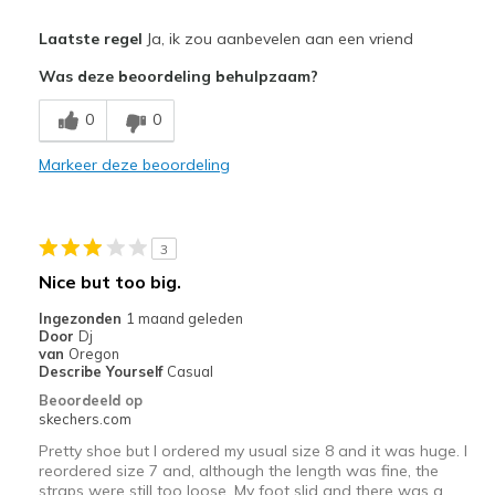
Pluspunten
Laatste regel
Ja, ik zou aanbevelen aan een vriend
Attractive Design
Was deze beoordeling behulpzaam?
Breathe Well
0
0
Durable
Markeer deze beoordeling
Stylish
View On Shoes
I'm Really Into Shoes
3
Nice but too big.
Ingezonden
1 maand geleden
Door
Dj
van
Oregon
Describe Yourself
Casual
Beoordeeld op
skechers.com
Pretty shoe but I ordered my usual size 8 and it was huge. I
reordered size 7 and, although the length was fine, the
straps were still too loose. My foot slid and there was a