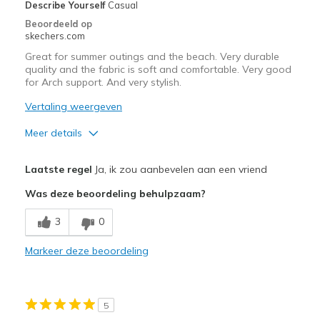
Describe Yourself
Casual
Beoordeeld op
skechers.com
Great for summer outings and the beach. Very durable
quality and the fabric is soft and comfortable. Very good
for Arch support. And very stylish.
Vertaling weergeven
Meer details
Pluspunten
Laatste regel
Ja, ik zou aanbevelen aan een vriend
Attractive Design
Was deze beoordeling behulpzaam?
Breathe Well
3
0
Comfortable
Markeer deze beoordeling
Durable
Stylish
5
Beste toepassingen