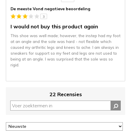
Je
content
De meeste Vond negatieve beoordeling
wordt
3
momenteel
gemigreerd
I would not buy this product again
naar
This shoe was well made; however, the instep had my foot
de
at an angle and the sole was hard - not flexible which
niejee
caused my arthritic legs and knees to ache. I am always in
page_id.
sneakers for support so my feet and legs are not used to
Je
being at an angle. I was surprised that the sole was so
kunt
rigid.
de
status
van
je
migratie
22 Recensies
controleren
op
deze
page
of
door