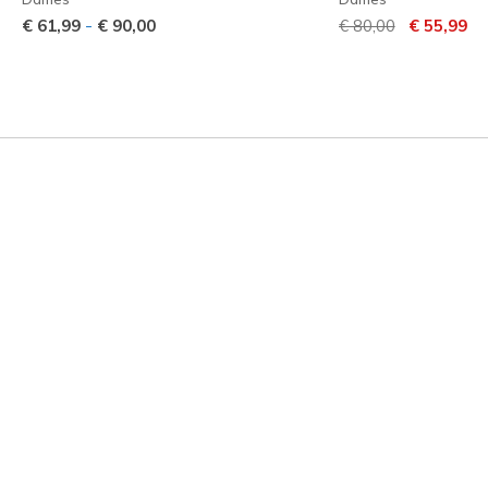
Prijs verlaagd van
naar
-
€ 61,99
€ 90,00
€ 80,00
€ 55,99