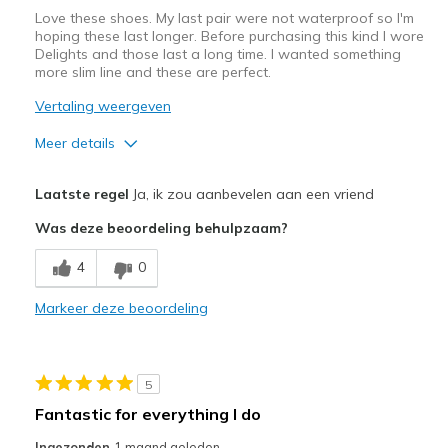
Love these shoes. My last pair were not waterproof so I'm
hoping these last longer. Before purchasing this kind I wore
Delights and those last a long time. I wanted something
more slim line and these are perfect.
Vertaling weergeven
Meer details
Pluspunten
Laatste regel
Ja, ik zou aanbevelen aan een vriend
Attractive Design
Was deze beoordeling behulpzaam?
Comfortable
4
0
Stylish
Markeer deze beoordeling
Beste toepassingen
Casual Wear
5
Width
Feels true to width
Fantastic for everything I do
Sizing
Feels true to size
Ingezonden
1 maand geleden