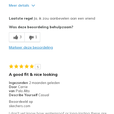
Meer details
Pluspunten
Laatste regel
Ja, ik zou aanbevelen aan een vriend
Attractive Design
Was deze beoordeling behulpzaam?
Breathe Well
3
1
Minpunten
Markeer deze beoordeling
Need Break In
Beste toepassingen
5
Casual Wear
A good fit & nice looking
Width
Feels too narrow
Ingezonden
2 maanden geleden
Sizing
Feels true to size
Door
Carrie
van
Palo Alto
View On Shoes
I'm Into Shoes
Describe Yourself
Casual
Beoordeeld op
skechers.com
I don't yet know how waterproof or long-lasting these are,