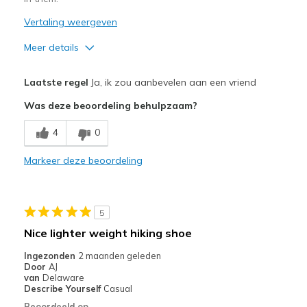
Vertaling weergeven
Meer details
Pluspunten
Laatste regel
Ja, ik zou aanbevelen aan een vriend
Attractive Design
Was deze beoordeling behulpzaam?
Comfortable
4
0
Beste toepassingen
Markeer deze beoordeling
Hiking
Running
5
Travel
Nice lighter weight hiking shoe
Width
Feels true to width
Ingezonden
2 maanden geleden
Door
AJ
Sizing
Feels half size too big
van
Delaware
View On Shoes
I'm Into Shoes
Describe Yourself
Casual
Beoordeeld op