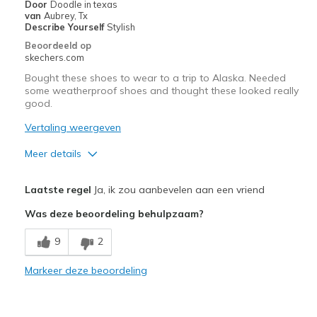
Door
Doodle in texas
Width
Feels true to width
van
Aubrey, Tx
Describe Yourself
Stylish
Sizing
Feels true to size
Beoordeeld op
View On Shoes
I'm Into Shoes
skechers.com
Bought these shoes to wear to a trip to Alaska. Needed
some weatherproof shoes and thought these looked really
good.
Vertaling weergeven
Meer details
Pluspunten
Laatste regel
Ja, ik zou aanbevelen aan een vriend
Comfortable
Was deze beoordeling behulpzaam?
Durable
9
2
Stylish
Markeer deze beoordeling
Minpunten
Wear Out Quickly