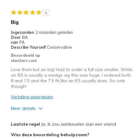
Sizing
Feels true to size
View On Shoes
Shoes are for Wearing
5
Big
Ingezonden
2 maanden geleden
Door
BA
van
PA
Describe Yourself
Conservative
Beoordeeld op
skechers.com
Love them but ao big! Had to order a full size smaller. While
an 8.5 is usually a smidge vig this was huge. I ordered both
8 and 7.5 and the 7.5 fit like an 8.5 usually does. So cute
though!
Vertaling weergeven
Meer details
Pluspunten
Laatste regel
Ja, ik zou aanbevelen aan een vriend
Attractive Design
Was deze beoordeling behulpzaam?