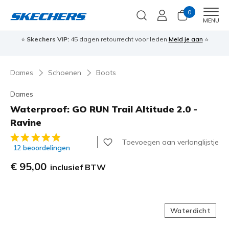
0
Men
MENU
⭐
Skechers VIP:
45 dagen retourrecht voor leden
Meld je aan
⭐
🎁
Dames
Schoenen
Boots
Dames
Waterproof: GO RUN Trail Altitude 2.0 -
Ravine
4,8 van de 5 klantbeoordelingen
Toevoegen aan verlanglijstje
12 beoordelingen
€ 95,00
inclusief BTW
Waterdicht