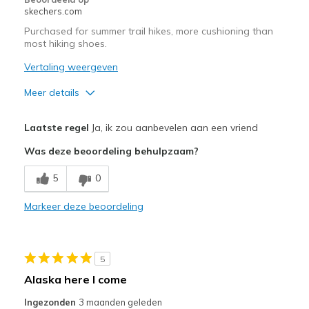
skechers.com
Purchased for summer trail hikes, more cushioning than
most hiking shoes.
Vertaling weergeven
Meer details
Pluspunten
Laatste regel
Ja, ik zou aanbevelen aan een vriend
Attractive Design
Was deze beoordeling behulpzaam?
Breathe Well
5
0
Comfortable
Markeer deze beoordeling
Durable
Stylish
5
Beste toepassingen
Alaska here I come
Travel
Ingezonden
3 maanden geleden