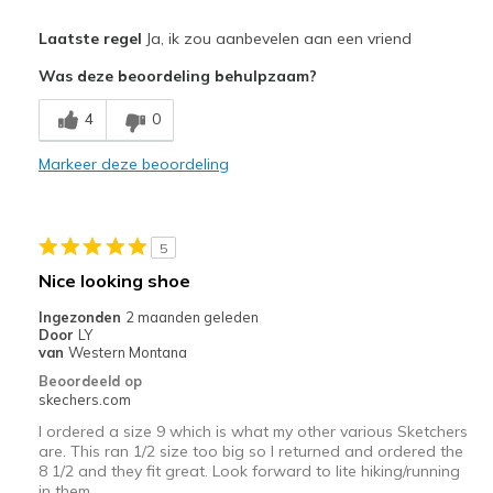
Pluspunten
Laatste regel
Ja, ik zou aanbevelen aan een vriend
Attractive Design
Was deze beoordeling behulpzaam?
Comfortable
4
0
Beste toepassingen
Markeer deze beoordeling
Travel
light hiking
5
running
Nice looking shoe
Width
Feels true to width
Ingezonden
2 maanden geleden
Door
LY
Sizing
Feels half size too big
van
Western Montana
View On Shoes
I'm Into Shoes
Beoordeeld op
skechers.com
I ordered a size 9 which is what my other various Sketchers
are. This ran 1/2 size too big so I returned and ordered the
8 1/2 and they fit great. Look forward to lite hiking/running
in them.