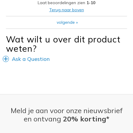
Laat beoordelingen zien
1-10
Beste toepassingen
Terug naar boven
Special Occasions
volgende
»
Travel
Wat wilt u over dit product
Width
Feels true to width
weten?
Sizing
Feels true to size
View On Shoes
I'm Really Into Shoes
Ask a Question
Meld je aan voor onze nieuwsbrief
en ontvang
20% korting*