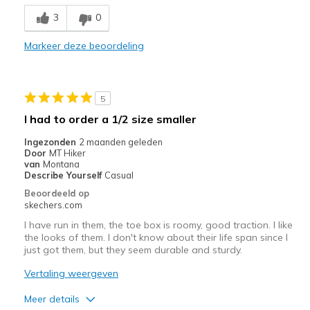
Breathe Well
3
0
Comfortable
Markeer deze beoordeling
Stylish
Beste toepassingen
5
Casual Wear
I had to order a 1/2 size smaller
Going Out
Ingezonden
2 maanden geleden
Door
MT Hiker
Travel
van
Montana
Describe Yourself
Casual
Width
Feels true to width
Beoordeeld op
skechers.com
Sizing
Feels full size too big
View On Shoes
I'm Into Shoes
I have run in them, the toe box is roomy, good traction. I like
the looks of them. I don't know about their life span since I
just got them, but they seem durable and sturdy.
Vertaling weergeven
Meer details