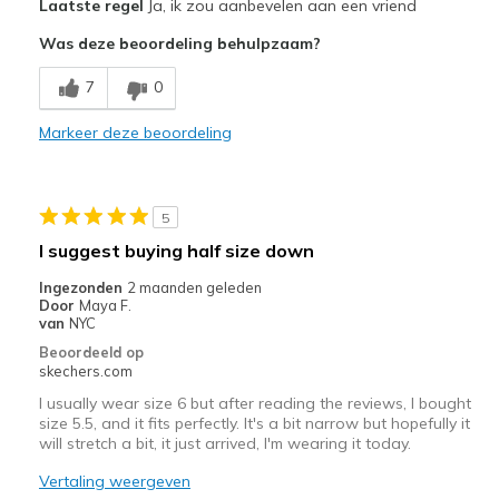
Laatste regel
Ja, ik zou aanbevelen aan een vriend
Attractive Design
Was deze beoordeling behulpzaam?
Breathe Well
7
0
Comfortable
Markeer deze beoordeling
Durable
Stylish
5
Beste toepassingen
I suggest buying half size down
Casual Wear
Ingezonden
2 maanden geleden
Door
Maya F.
Going Out
van
NYC
Beoordeeld op
Travel
skechers.com
I usually wear size 6 but after reading the reviews, I bought
Width
Feels true to width
size 5.5, and it fits perfectly. It's a bit narrow but hopefully it
Sizing
Feels true to size
will stretch a bit, it just arrived, I'm wearing it today.
View On Shoes
Shoes are for Wearing
Vertaling weergeven