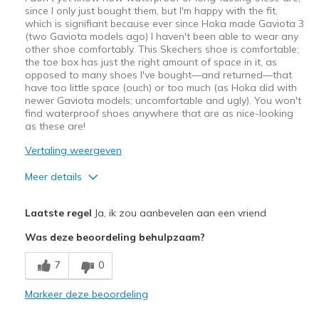
since I only just bought them, but I'm happy with the fit,
which is signifiant because ever since Hoka made Gaviota 3
(two Gaviota models ago) I haven't been able to wear any
other shoe comfortably. This Skechers shoe is comfortable;
the toe box has just the right amount of space in it, as
opposed to many shoes I've bought—and returned—that
have too little space (ouch) or too much (as Hoka did with
newer Gaviota models; uncomfortable and ugly). You won't
find waterproof shoes anywhere that are as nice-looking
as these are!
Vertaling weergeven
Meer details
Pluspunten
Laatste regel
Ja, ik zou aanbevelen aan een vriend
Attractive Design
Was deze beoordeling behulpzaam?
Comfortable
7
0
Stylish
Markeer deze beoordeling
Width
Feels true to width