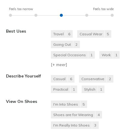
Feels too narrow
Feels too wide
Best Uses
Travel
6
Casual Wear
5
Going Out
2
Special Occasions
1
Work
1
[+
meer
]
Describe Yourself
Casual
6
Conservative
2
Practical
1
Stylish
1
View On Shoes
I'm Into Shoes
5
Shoes are for Wearing
4
I'm Really Into Shoes
3