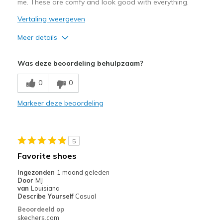
me. These are comfy and look good with everything.
Vertaling weergeven
Meer details
Pluspunten
Was deze beoordeling behulpzaam?
Comfortable
0
0
Durable
Markeer deze beoordeling
Stylish
Beste toepassingen
5
Casual Wear
Favorite shoes
Work
Ingezonden
1 maand geleden
Door
MJ
Width
Feels true to width
van
Louisiana
Describe Yourself
Casual
Sizing
Feels true to size
Beoordeeld op
View On Shoes
Shoes are for Wearing
skechers.com