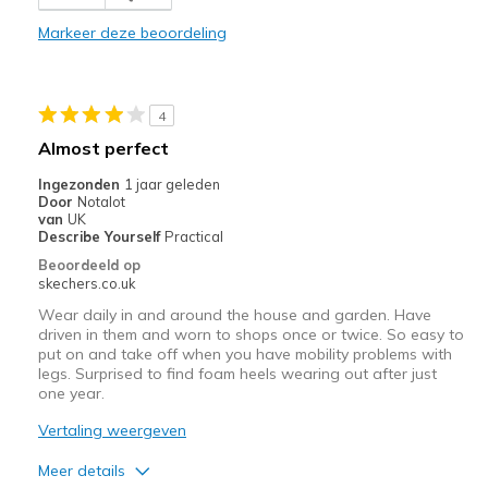
Beste toepassingen
Markeer deze beoordeling
Casual Wear
Width
Feels true to width
4
Sizing
Feels full size too big
Almost perfect
View On Shoes
I'm Really Into Shoes
Ingezonden
1 jaar geleden
Door
Notalot
van
UK
Describe Yourself
Practical
Beoordeeld op
skechers.co.uk
Wear daily in and around the house and garden. Have
driven in them and worn to shops once or twice. So easy to
put on and take off when you have mobility problems with
legs. Surprised to find foam heels wearing out after just
one year.
Vertaling weergeven
Meer details