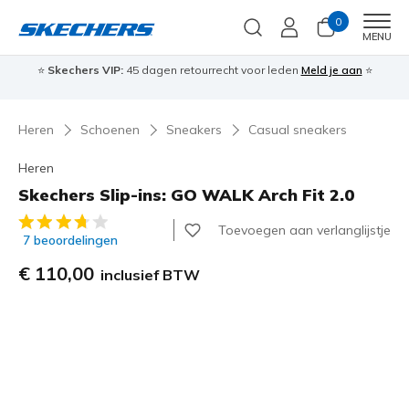
0
Men
MENU
⭐
Skechers VIP:
45 dagen retourrecht voor leden
Meld je aan
⭐
🎁
Heren
Schoenen
Sneakers
Casual sneakers
Heren
Skechers Slip-ins: GO WALK Arch Fit 2.0
5 van de 5 klantbeoordelingen
Toevoegen aan verlanglijstje
7 beoordelingen
€ 110,00
inclusief BTW