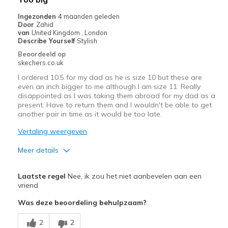
Ingezonden
4 maanden geleden
Door
Zahid
van
United Kingdom , London
Describe Yourself
Stylish
Beoordeeld op
skechers.co.uk
I ordered 10.5 for my dad as he is size 10 but these are
even an inch bigger to me although I am size 11. Really
disappointed as I was taking them abroad for my dad as a
present. Have to return them and I wouldn't be able to get
another pair in time as it would be too late.
Vertaling weergeven
Meer details
Pluspunten
Laatste regel
Nee, ik zou het niet aanbevelen aan een
Comfortable
vriend
Was deze beoordeling behulpzaam?
Minpunten
Poor Quality
2
2