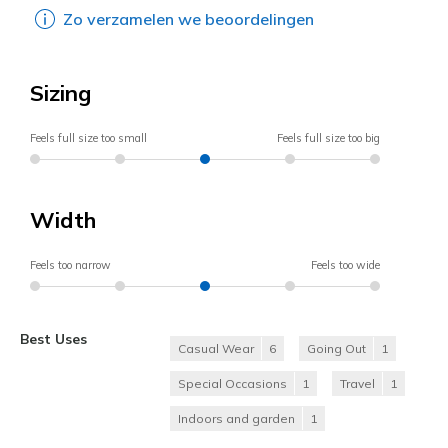
Zo verzamelen we beoordelingen
Sizing
Feels full size too small
Feels full size too big
Width
Feels too narrow
Feels too wide
Best Uses
Casual Wear
6
Going Out
1
Special Occasions
1
Travel
1
Indoors and garden
1