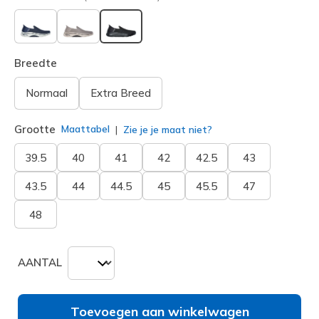
geselecteerd
Breedte
Normaal
Extra Breed
Grootte
Maattabel
Zie je je maat niet?
39.5
40
41
42
42.5
43
43.5
44
44.5
45
45.5
47
48
AANTAL
Toevoegen aan winkelwagen