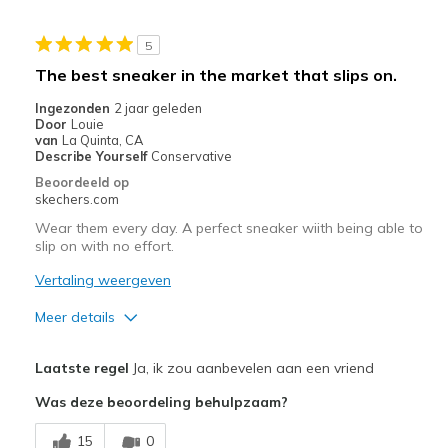
My son needs the extra wide and likes the comfor
5
Width
Feels true to width
The best sneaker in the market that slips on.
Sizing
Feels true to size
Ingezonden
2 jaar geleden
View On Shoes
Shoes are for Wearing
Door
Louie
van
La Quinta, CA
Describe Yourself
Conservative
Beoordeeld op
skechers.com
Wear them every day. A perfect sneaker wiith being able to
slip on with no effort.
Vertaling weergeven
Meer details
Pluspunten
Laatste regel
Ja, ik zou aanbevelen aan een vriend
Attractive Design
Was deze beoordeling behulpzaam?
Comfortable
15
0