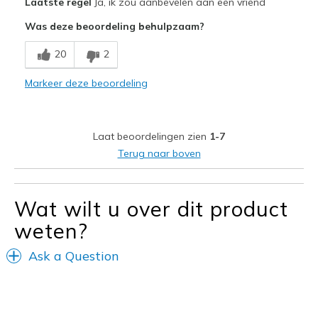
Laatste regel
Ja, ik zou aanbevelen aan een vriend
Comfortable
Was deze beoordeling behulpzaam?
Beste toepassingen
20
2
Casual Wear
Markeer deze beoordeling
Width
Feels true to width
Sizing
Feels true to size
View On Shoes
Shoes are for Wearing
Laat beoordelingen zien
1-7
Terug naar boven
Wat wilt u over dit product
weten?
Ask a Question