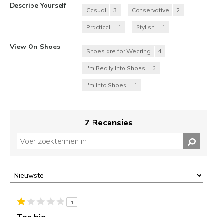
Describe Yourself
Casual
3
Conservative
2
Practical
1
Stylish
1
View On Shoes
Shoes are for Wearing
4
I'm Really Into Shoes
2
I'm Into Shoes
1
7 Recensies
1
Too big