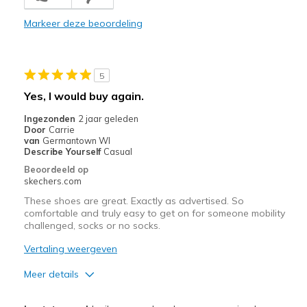
Durable
Markeer deze beoordeling
Stylish
Beste toepassingen
5
Casual Wear
Yes, I would buy again.
Going Out
Ingezonden
2 jaar geleden
Door
Carrie
Special Occasions
van
Germantown WI
Describe Yourself
Casual
Travel
Beoordeeld op
skechers.com
Width
Feels true to width
These shoes are great. Exactly as advertised. So
Sizing
Feels true to size
comfortable and truly easy to get on for someone mobility
challenged, socks or no socks.
View On Shoes
I'm Really Into Shoes
Vertaling weergeven
Meer details
Pluspunten