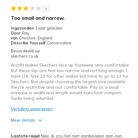
3
Too small and narrow.
Ingezonden
1 jaar geleden
Door
Ray
van
Cheshire, England.
Describe Yourself
Conservative
Beoordeeld op
skechers.co.uk
Archfit makes Skechers lace up footwear very comfortable.
But these slip-ons feel too narrow and not long enough. I
have U.K. Size 12 for other makes but have to go to 13 for
Skechers. But despite choosing the largest size available
they're restrictive and not comfortable. Pity as a small
increase in width and length would transform comport.
Sadly being returned.
Vertaling weergeven
Meer details
Pluspunten
Laatste regel
Nee, ik zou het niet aanbevelen aan een