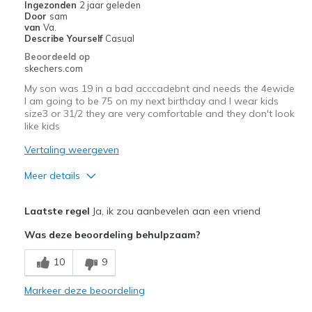
Ingezonden
2 jaar geleden
Door
sam
van
Va.
Describe Yourself
Casual
Beoordeeld op
skechers.com
My son was 19 in a bad acccadebnt and needs the 4ewide
I am going to be 75 on my next birthday and I wear kids
size3 or 31/2 they are very comfortable and they don't look
like kids
Vertaling weergeven
Meer details
Pluspunten
Laatste regel
Ja, ik zou aanbevelen aan een vriend
Comfortable
Was deze beoordeling behulpzaam?
Durable
10
9
Stylish
Markeer deze beoordeling
Minpunten