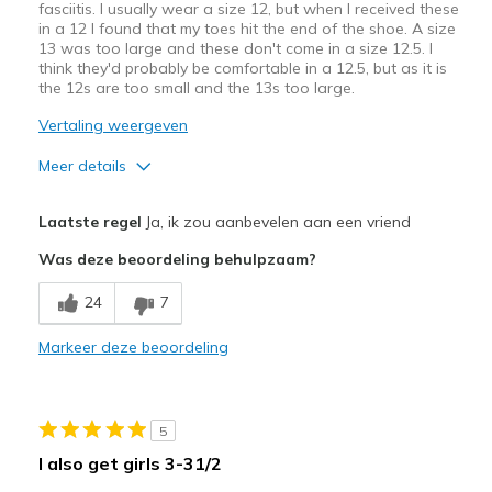
fasciitis. I usually wear a size 12, but when I received these
in a 12 I found that my toes hit the end of the shoe. A size
13 was too large and these don't come in a size 12.5. I
think they'd probably be comfortable in a 12.5, but as it is
the 12s are too small and the 13s too large.
Vertaling weergeven
Meer details
Beste toepassingen
Laatste regel
Ja, ik zou aanbevelen aan een vriend
Casual Wear
Was deze beoordeling behulpzaam?
Width
Feels true to width
24
7
Sizing
Feels half size too small
View On Shoes
Shoes are for Wearing
Markeer deze beoordeling
5
I also get girls 3-31/2