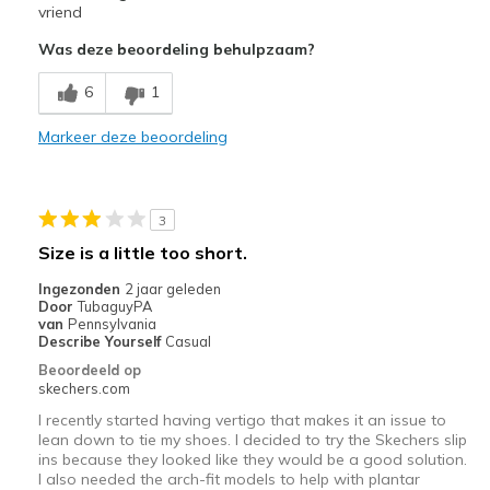
Attractive Design
vriend
Was deze beoordeling behulpzaam?
Minpunten
Sizing is not consistent.
6
1
Beste toepassingen
Markeer deze beoordeling
Casual Wear
Width
Feels too narrow
3
Sizing
Feels half size too small
Size is a little too short.
View On Shoes
Shoes are for Wearing
Ingezonden
2 jaar geleden
Door
TubaguyPA
van
Pennsylvania
Describe Yourself
Casual
Beoordeeld op
skechers.com
I recently started having vertigo that makes it an issue to
lean down to tie my shoes. I decided to try the Skechers slip
ins because they looked like they would be a good solution.
I also needed the arch-fit models to help with plantar