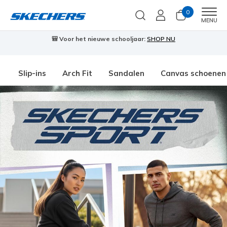
0
Men
MENU
🎒 Voor het nieuwe schooljaar:
SHOP NU
Slip-ins
Arch Fit
Sandalen
Canvas schoenen