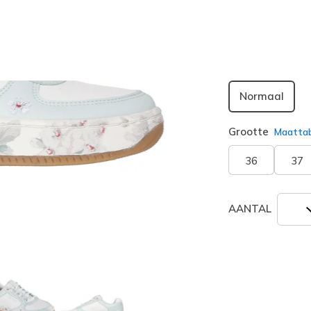
geselecte
Breedte
Normaal
Grootte
Maatta
36
37
AANTAL