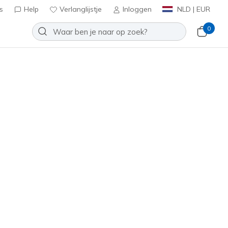
s
Help
Verlanglijstje
Inloggen
NLD | EUR
0
t 2.0 - Floral Frenzy
Toevoegen aan verlanglijstje
7 beoordelingen
antbeoordelingen
inclusief BTW
(#
185168
WMNT
)