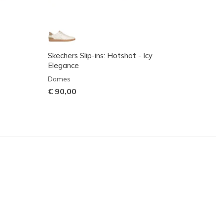
Skechers Slip-ins: Hotshot - Icy
Skeche
Elegance
Fit He
Dames
Meisje
€ 90,00
€ 65,