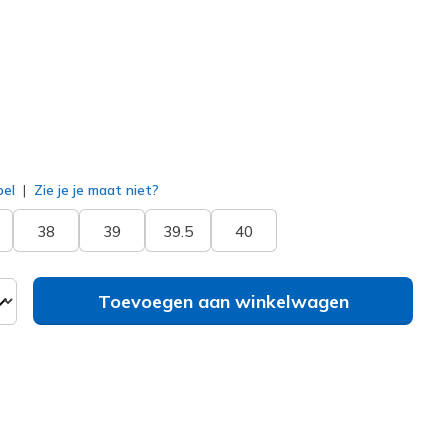
erd
bel
Zie je je maat niet?
38
39
39.5
40
Toevoegen aan winkelwagen