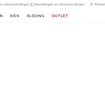
 en retourzendingen
Bestellingen en retourzendingen
Winkel
EN
KIDS
KLEDING
OUTLET
⭐
Skechers VIP:
45 dagen retourrecht voor leden
Meld je aan
⭐
s
Dames
Best sellers
Sport Cour
5
3,9 van de 5 kl
€ 75,00
Kleur
Wit / Munt