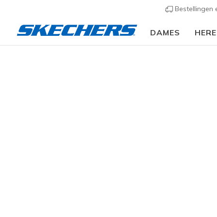
Bestellingen
DAMES
HER
Dames
Schoenen
Sneakers
Casual sneaker