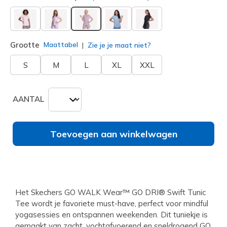
geselecteerd
Grootte
Maattabel
Zie je je maat niet?
S
M
L
XL
XXL
AANTAL
Toevoegen aan winkelwagen
Het Skechers GO WALK Wear™ GO DRI® Swift Tunic
Tee wordt je favoriete must-have, perfect voor mindful
yogasessies en ontspannen weekenden. Dit tuniekje is
gemaakt van zacht, vochtafvoerend en sneldrogend GO