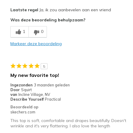
Pluspunten
Laatste regel
Ja, ik zou aanbevelen aan een vriend
Attractive Design
Was deze beoordeling behulpzaam?
Breathe Well
1
0
Comfortable
Markeer deze beoordeling
Beste toepassingen
Casual Wear
5
Pilates
My new favorite top!
Walking
Ingezonden
3 maanden geleden
Door
Squirt
Width
Feels true to width
van
Incline Village, NV
Describe Yourself
Practical
Sizing
Feels true to size
Beoordeeld op
View On Shoes
I'm Really Into Shoes
skechers.com
This top is soft, comfortable and drapes beautifully. Doesn't
wrinkle and it's very flattering. I also love the length