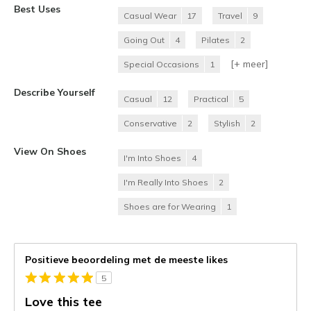
Best Uses
Casual Wear
17
Travel
9
Going Out
4
Pilates
2
[+
meer
]
Special Occasions
1
Describe Yourself
Casual
12
Practical
5
Conservative
2
Stylish
2
View On Shoes
I'm Into Shoes
4
I'm Really Into Shoes
2
Shoes are for Wearing
1
Positieve beoordeling met de meeste likes
5
Love this tee