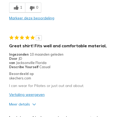
Comfortable
1
0
Durable
Markeer deze beoordeling
Stylish
Beste toepassingen
5
Casual Wear
Great shirt! Fits well and comfortable material,
Travel
Ingezonden
10 maanden geleden
Door
JD
Width
Feels true to width
van
Jacksonville Florida
Describe Yourself
Casual
Sizing
Feels true to size
Beoordeeld op
View On Shoes
I'm Into Shoes
skechers.com
I can wear for Pilates or just out and about.
Vertaling weergeven
Meer details
Pluspunten