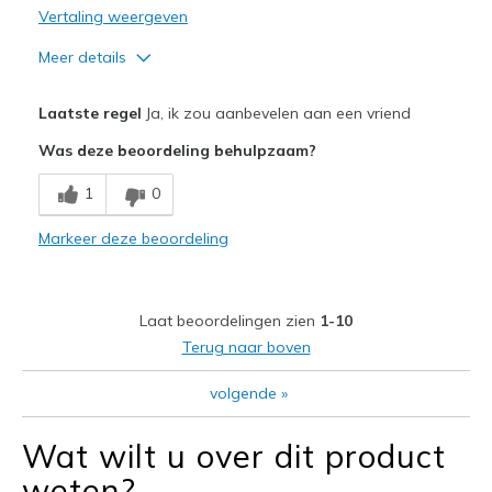
Vertaling weergeven
Meer details
Pluspunten
Laatste regel
Ja, ik zou aanbevelen aan een vriend
Breathe Well
Was deze beoordeling behulpzaam?
Comfortable
1
0
Durable
Markeer deze beoordeling
Beste toepassingen
Casual Wear
Laat beoordelingen zien
1-10
Width
Feels true to width
Terug naar boven
Sizing
Feels true to size
volgende
»
Wat wilt u over dit product
weten?