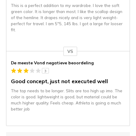
This is a perfect addition to my wardrobe. I love the soft
green color. It is longer than most. I like the scallop design
of the hemline. It drapes nicely and is very light weight-
perfect for travel. I am 5"5, 145 lbs. I got a large for looser
fit.
VS
Je
content
De meeste Vond negatieve beoordeling
wordt
3
momenteel
gemigreerd
Good concept, just not executed well
naar
The top needs to be longer. Slits are too high up imo. The
de
color is good. lightweight is good, but material could be
niejee
much higher quality. Feels cheap. Athleta is going a much
page_id.
better job
Je
kunt
de
status