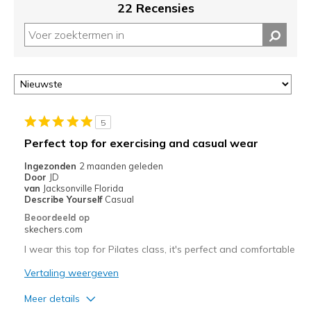
van
22 Recensies
je
migratie
controleren
op
deze
page
of
door
5
<a
Perfect top for exercising and casual wear
href="javascript:location.href=location.pathname;">hier</a>
de
Ingezonden
2 maanden geleden
Door
JD
page
van
Jacksonville Florida
met
Describe Yourself
Casual
de
Beoordeeld op
migratiegeschiedenis
skechers.com
van
I wear this top for Pilates class, it's perfect and comfortable
de
page_id
Vertaling weergeven
te
bezoeken.
Meer details