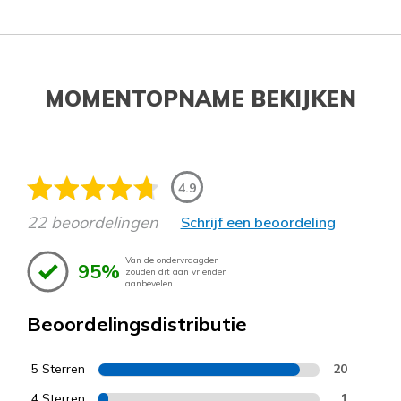
MOMENTOPNAME BEKIJKEN
4.9
22 beoordelingen
Schrijf een beoordeling
Van de ondervraagden
95%
zouden dit aan vrienden
aanbevelen.
Beoordelingsdistributie
5 Sterren
20
4 Sterren
1