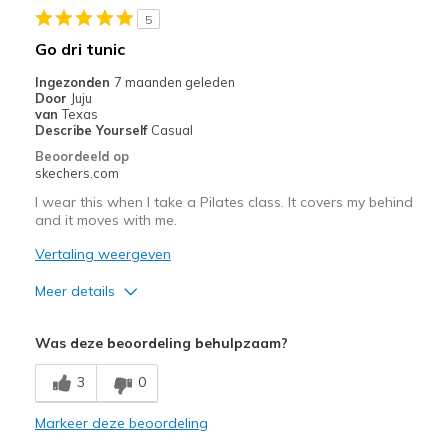
View On Shoes
I'm Into Shoes
5
Go dri tunic
Ingezonden
7 maanden geleden
Door
Juju
van
Texas
Describe Yourself
Casual
Beoordeeld op
skechers.com
I wear this when I take a Pilates class. It covers my behind
and it moves with me.
Vertaling weergeven
Meer details
Pluspunten
Was deze beoordeling behulpzaam?
Attractive Design
3
0
Breathe Well
Markeer deze beoordeling
Comfortable