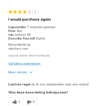
Durable
4
Stylish
I would purchase again
Beste toepassingen
Ingezonden
7 maanden geleden
Door
Ann
Pilates
van
Jackson, MI
Describe Yourself
Stylish
Width
Feels true to width
Beoordeeld op
Sizing
Feels true to size
skechers.com
casual wear and workouts
Vertaling weergeven
Meer details
Pluspunten
Laatste regel
Ja, ik zou aanbevelen aan een vriend
Attractive Design
Was deze beoordeling behulpzaam?
Breathe Well
1
0
Comfortable