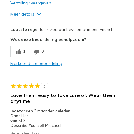
Vertaling weergeven
Meer details
Pluspunten
Laatste regel
Ja, ik zou aanbevelen aan een vriend
Attractive Design
Was deze beoordeling behulpzaam?
Breathe Well
1
0
Comfortable
Markeer deze beoordeling
Stylish
Beste toepassingen
5
Casual Wear
Love them, easy to take care of. Wear them
anytime
Going Out
Ingezonden
3 maanden geleden
Travel
Door
Hon
van
MD
Width
Describe Yourself
Practical
Feels true to width
Sizing
Feels true to size
Beoordeeld op