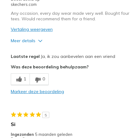
skechers.com
Any occasion, every day wear made very well. Bought four
tees. Would recommend them for a friend.
Vertaling weergeven
Meer details
Pluspunten
Laatste regel
Ja, ik zou aanbevelen aan een vriend
Attractive Design
Was deze beoordeling behulpzaam?
Breathe Well
1
0
Comfortable
Markeer deze beoordeling
Durable
Stylish
5
Beste toepassingen
Si
Casual Wear
Ingezonden
5 maanden geleden