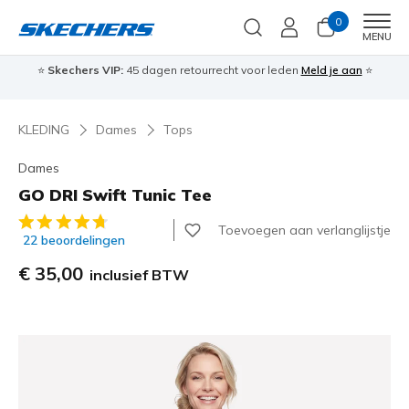
0
Men
MENU
⭐
Skechers VIP:
45 dagen retourrecht voor leden
Meld je aan
⭐
🎁
KLEDING
Dames
Tops
Dames
GO DRI Swift Tunic Tee
5 van de 5 klantbeoordelingen
Toevoegen aan verlanglijstje
22 beoordelingen
€ 35,00
inclusief BTW