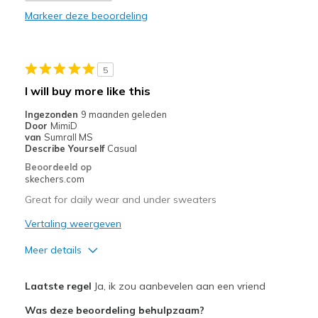
Markeer deze beoordeling
Durable
Stylish
5
Beste toepassingen
I will buy more like this
Casual Wear
Ingezonden
9 maanden geleden
Door
MimiD
work out
van
Sumrall MS
Describe Yourself
Casual
Width
Feels true to width
Beoordeeld op
skechers.com
Sizing
Feels true to size
Great for daily wear and under sweaters
Vertaling weergeven
Meer details
Pluspunten
Laatste regel
Ja, ik zou aanbevelen aan een vriend
Breathe Well
Was deze beoordeling behulpzaam?