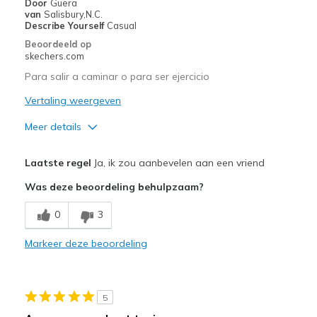
Door
Guera
Going Out
van
Salisbury,N.C.
Describe Yourself
Casual
Special Occasions
Beoordeeld op
skechers.com
Travel
Para salir a caminar o para ser ejercicio
Width
Feels true to width
Vertaling weergeven
Sizing
Feels true to size
Meer details
Pluspunten
Laatste regel
Ja, ik zou aanbevelen aan een vriend
Comfortable
Was deze beoordeling behulpzaam?
Minpunten
0
3
Todo bien
Markeer deze beoordeling
Beste toepassingen
Going Out
5
Width
Feels true to width