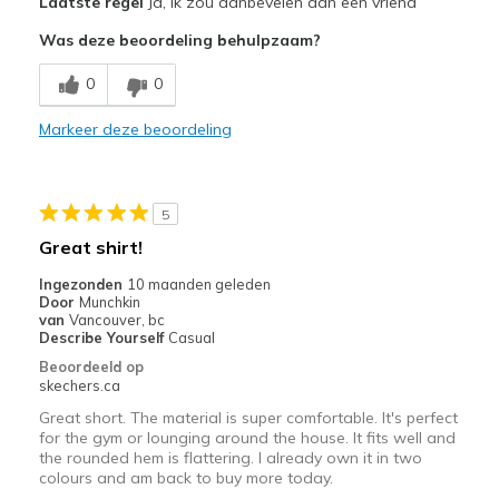
Laatste regel
Ja, ik zou aanbevelen aan een vriend
Comfortable
Was deze beoordeling behulpzaam?
Beste toepassingen
0
0
Casual Wear
Markeer deze beoordeling
Pilates classes
Width
Feels true to width
5
Sizing
Feels true to size
Great shirt!
Ingezonden
10 maanden geleden
Door
Munchkin
van
Vancouver, bc
Describe Yourself
Casual
Beoordeeld op
skechers.ca
Great short. The material is super comfortable. It's perfect
for the gym or lounging around the house. It fits well and
the rounded hem is flattering. I already own it in two
colours and am back to buy more today.