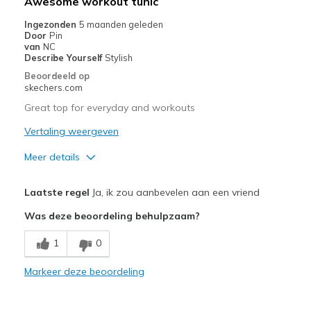
Awesome workout tunic
Sizing
Feels true to size
Ingezonden
5 maanden geleden
Door
Pin
van
NC
Describe Yourself
Stylish
Beoordeeld op
skechers.com
Great top for everyday and workouts
Vertaling weergeven
Meer details
Pluspunten
Laatste regel
Ja, ik zou aanbevelen aan een vriend
Attractive Design
Was deze beoordeling behulpzaam?
Comfortable
1
0
Durable
Markeer deze beoordeling
Width
Feels true to width
Sizing
Feels true to size