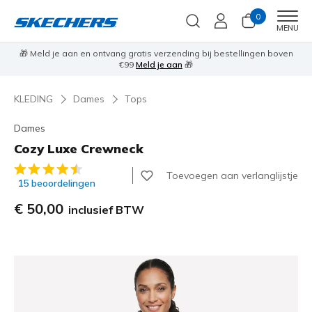
0
Men
MENU
🎁 Meld je aan en ontvang gratis verzending bij bestellingen boven
€99
Meld je aan
🎁
KLEDING
Dames
Tops
Dames
Cozy Luxe Crewneck
5 van de 5 klantbeoordelingen
Toevoegen aan verlanglijstje
15 beoordelingen
€ 50,00
inclusief BTW