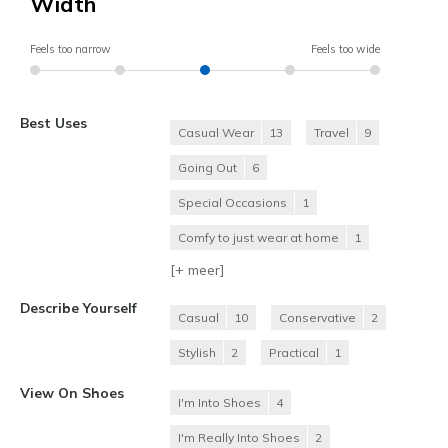
Width
Feels too narrow
Feels too wide
Best Uses
Casual Wear
13
Travel
9
Going Out
6
Special Occasions
1
Comfy to just wear at home
1
[+
meer
]
Describe Yourself
Casual
10
Conservative
2
Stylish
2
Practical
1
View On Shoes
I'm Into Shoes
4
I'm Really Into Shoes
2