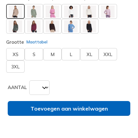
geselecteerd
Grootte
Maattabel
XS
S
M
L
XL
XXL
3XL
AANTAL
Toevoegen aan winkelwagen