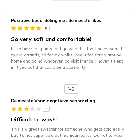
Positieve beoordeling met de meeste likes
5
So very soft and comfortable!
I also have the pants that go with this top. I have worn it
to run errands, go for my walks, love it for sitting around
home and doing whatever, go visit friends. I haven't slept
in it yet, but that could be a possibility!
VS
Je
content
De meeste Vond negatieve beoordeling
wordt
3
momenteel
gemigreerd
Difficult to wash!
naar
This is a great sweater for someone who gets cold easily
de
but it's not super cold out. Sometimes it's too hot to wear
niejee