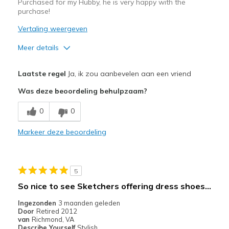
Purchased for my Hubby, he is very happy with the
purchase!
Vertaling weergeven
Meer details
Pluspunten
Laatste regel
Ja, ik zou aanbevelen aan een vriend
Attractive Design
Was deze beoordeling behulpzaam?
Comfortable
0
0
Stylish
Markeer deze beoordeling
Beste toepassingen
Casual Wear
5
Width
Feels true to width
So nice to see Sketchers offering dress shoes...
Sizing
Feels true to size
Ingezonden
3 maanden geleden
View On Shoes
I'm Into Shoes
Door
Retired 2012
van
Richmond, VA
Describe Yourself
Stylish