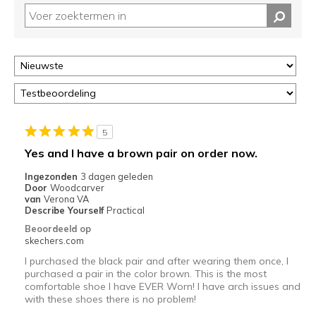
op
deze
page
of
door
<a
href="javascript:location.href=location.pathname;">hier</a>
de
page
5
met
Yes and I have a brown pair on order now.
de
Ingezonden
3 dagen geleden
migratiegeschiedenis
Door
Woodcarver
van
van
Verona VA
de
Describe Yourself
Practical
page_id
Beoordeeld op
te
skechers.com
bezoeken.
I purchased the black pair and after wearing them once, I
purchased a pair in the color brown. This is the most
comfortable shoe I have EVER Worn! I have arch issues and
with these shoes there is no problem!