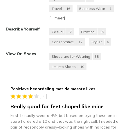
Travel
16
Business Wear
1
[+
meer
]
Describe Yourself
Casual
17
Practical
15
Conservative
12
Stylish
6
View On Shoes
Shoes are for Wearing
38
I'm Into Shoes
10
Positieve beoordeling met de meeste likes
4
Really good for feet shaped like mine
First: I usually wear a 9½, but based on trying these on in-
store I ordered a 10 and that was the right call. I needed a
pair of reasonably dressy-looking shoes with no laces for