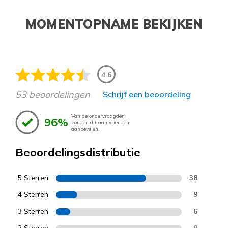
MOMENTOPNAME BEKIJKEN
4.6
53 beoordelingen
Schrijf een beoordeling
Van de ondervraagden
96%
zouden dit aan vrienden
aanbevelen.
Beoordelingsdistributie
5 Sterren
38
4 Sterren
9
3 Sterren
6
2 Sterren
0