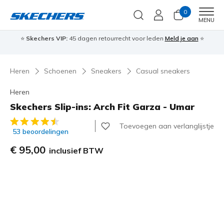
0
Men
MENU
⭐
Skechers VIP:
45 dagen retourrecht voor leden
Meld je aan
⭐
🎁
Heren
Schoenen
Sneakers
Casual sneakers
Heren
Skechers Slip-ins: Arch Fit Garza - Umar
3,6 van de 5 klantbeoordelingen
Toevoegen aan verlanglijstje
53 beoordelingen
€ 95,00
inclusief BTW