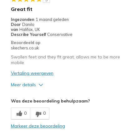
Sizing
Feels true to size
Great fit
View On Shoes
Shoes are for Wearing
Ingezonden
1 maand geleden
Door
Danilo
van
Halifax, UK
Describe Yourself
Conservative
Beoordeeld op
skechers.co.uk
Swollen feet and they fit great, allows me to be more
mobile
Vertaling weergeven
Meer details
Pluspunten
Was deze beoordeling behulpzaam?
Comfortable
0
0
Beste toepassingen
Markeer deze beoordeling
Casual Wear