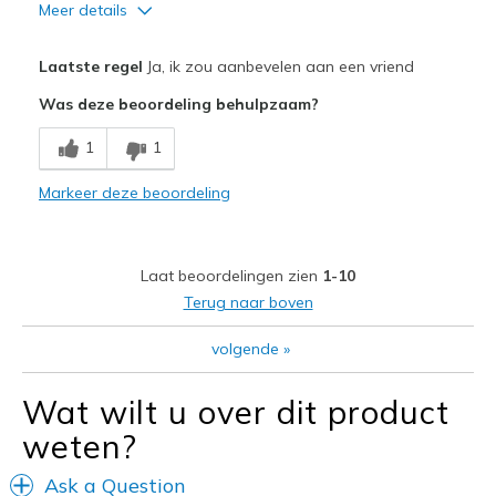
Meer details
Pluspunten
Laatste regel
Ja, ik zou aanbevelen aan een vriend
Attractive Design
Was deze beoordeling behulpzaam?
Comfortable
1
1
Durable
Markeer deze beoordeling
Beste toepassingen
Casual Wear
Laat beoordelingen zien
1-10
Width
Feels true to width
Terug naar boven
Sizing
Feels true to size
volgende
»
View On Shoes
Shoes are for Wearing
Wat wilt u over dit product
weten?
Ask a Question