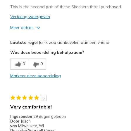
Travel
This is the second pair of these Skechers that I purchased.
Width
Feels true to width
Vertaling weergeven
Sizing
Feels true to size
Meer details
View On Shoes
I'm Into Shoes
Pluspunten
Laatste regel
Ja, ik zou aanbevelen aan een vriend
Attractive Design
Was deze beoordeling behulpzaam?
Breathe Well
0
0
Comfortable
Markeer deze beoordeling
Durable
Stylish
5
Beste toepassingen
Very comfortable!
Casual Wear
Ingezonden
29 dagen geleden
Door
Jason
Going Out
van
Milwaukee, WI
Describe Yourself
Casual