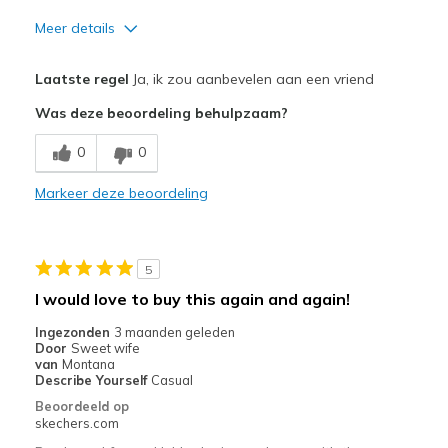
Meer details
Pluspunten
Laatste regel
Ja, ik zou aanbevelen aan een vriend
Attractive Design
Was deze beoordeling behulpzaam?
Breathe Well
0
0
Comfortable
Markeer deze beoordeling
Durable
Stylish
5
Beste toepassingen
I would love to buy this again and again!
Casual Wear
Ingezonden
3 maanden geleden
Door
Sweet wife
Width
Feels true to width
van
Montana
Describe Yourself
Casual
Sizing
Feels true to size
Beoordeeld op
View On Shoes
Shoes are for Wearing
skechers.com