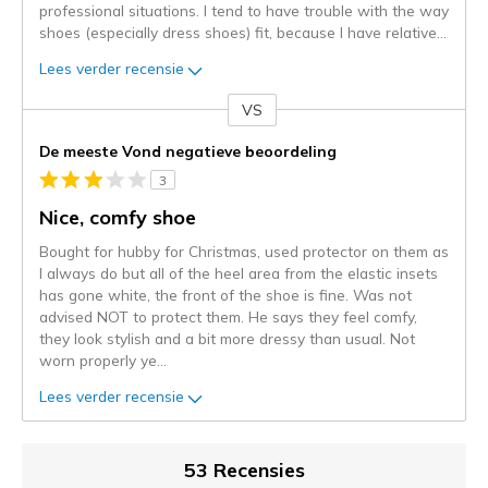
professional situations. I tend to have trouble with the way
shoes (especially dress shoes) fit, because I have relative
...
Lees verder recensie
VS
Je
content
De meeste Vond negatieve beoordeling
wordt
3
momenteel
gemigreerd
Nice, comfy shoe
naar
Bought for hubby for Christmas, used protector on them as
de
I always do but all of the heel area from the elastic insets
niejee
has gone white, the front of the shoe is fine. Was not
page_id.
advised NOT to protect them. He says they feel comfy,
Je
they look stylish and a bit more dressy than usual. Not
kunt
worn properly ye
...
de
status
Lees verder recensie
van
je
migratie
53 Recensies
controleren