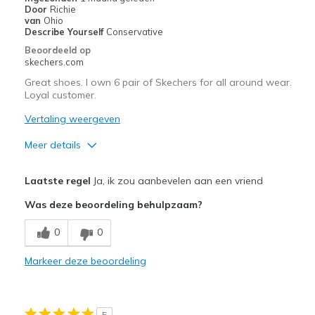
Door
Richie
van
Ohio
Describe Yourself
Conservative
Beoordeeld op
skechers.com
Great shoes. I own 6 pair of Skechers for all around wear.
Loyal customer.
Vertaling weergeven
Meer details
Pluspunten
Laatste regel
Ja, ik zou aanbevelen aan een vriend
Attractive Design
Was deze beoordeling behulpzaam?
Comfortable
0
0
Beste toepassingen
Markeer deze beoordeling
Casual Wear
Width
Feels true to width
5