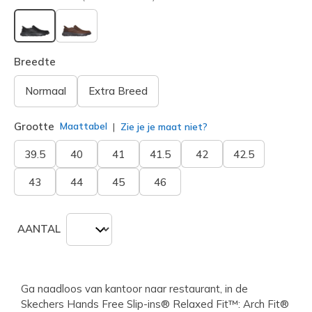
geselecteerd
Breedte
Normaal
Extra Breed
Grootte
Maattabel
Zie je je maat niet?
39.5
40
41
41.5
42
42.5
43
44
45
46
AANTAL
Ga naadloos van kantoor naar restaurant, in de
Skechers Hands Free Slip-ins® Relaxed Fit™: Arch Fit®