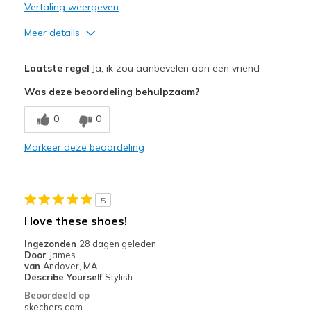
Vertaling weergeven
Meer details
Pluspunten
Laatste regel
Ja, ik zou aanbevelen aan een vriend
Attractive Design
Was deze beoordeling behulpzaam?
Breathe Well
0
0
Comfortable
Markeer deze beoordeling
Durable
Stylish
5
Beste toepassingen
I love these shoes!
Casual Wear
Ingezonden
28 dagen geleden
Door
James
Going Out
van
Andover, MA
Describe Yourself
Stylish
Special Occasions
Beoordeeld op
skechers.com