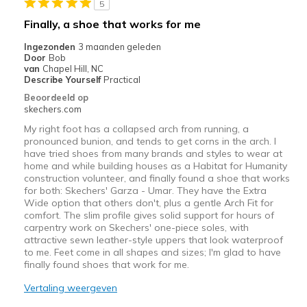
5
Beste toepassingen
Finally, a shoe that works for me
Casual Wear
Ingezonden
3 maanden geleden
Door
Bob
Going Out
van
Chapel Hill, NC
Describe Yourself
Practical
Special Occasions
Beoordeeld op
skechers.com
Travel
My right foot has a collapsed arch from running, a
pronounced bunion, and tends to get corns in the arch. I
Width
Feels true to width
have tried shoes from many brands and styles to wear at
Sizing
Feels true to size
home and while building houses as a Habitat for Humanity
construction volunteer, and finally found a shoe that works
View On Shoes
I'm Into Shoes
for both: Skechers' Garza - Umar. They have the Extra
Wide option that others don't, plus a gentle Arch Fit for
comfort. The slim profile gives solid support for hours of
carpentry work on Skechers' one-piece soles, with
attractive sewn leather-style uppers that look waterproof
to me. Feet come in all shapes and sizes; I'm glad to have
finally found shoes that work for me.
Vertaling weergeven