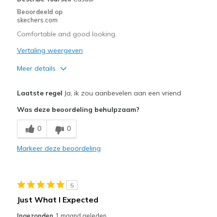
Travel
Beoordeeld op
skechers.com
Width
Feels true to width
Comfortable and good looking.
Sizing
Feels true to size
Vertaling weergeven
View On Shoes
I'm Into Shoes
Meer details
Pluspunten
Laatste regel
Ja, ik zou aanbevelen aan een vriend
Attractive Design
Was deze beoordeling behulpzaam?
Comfortable
0
0
Stylish
Markeer deze beoordeling
Width
Feels true to width
Sizing
Feels true to size
View On Shoes
Shoes are for Wearing
5
Just What I Expected
Ingezonden
1 maand geleden