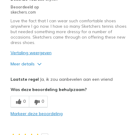
Beoordeeld op
skechers.com
Love the fact that I can wear such comfortable shoes
anywhere I go now. I have so many Sketchers tennis shoes
but needed something more dressy for a number of
occasions. Sketchers came through on offering these new
dress shoes.
Vertaling weergeven
Meer details
Pluspunten
Laatste regel
Ja, ik zou aanbevelen aan een vriend
Attractive Design
Was deze beoordeling behulpzaam?
Breathe Well
0
0
Comfortable
Markeer deze beoordeling
Durable
Stylish