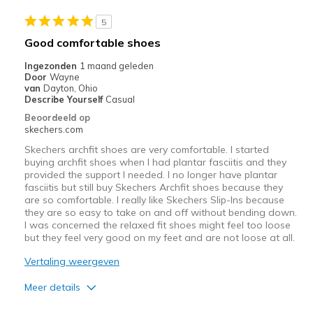
Sizing
Feels true to size
5
Good comfortable shoes
Ingezonden
1 maand geleden
Door
Wayne
van
Dayton, Ohio
Describe Yourself
Casual
Beoordeeld op
skechers.com
Skechers archfit shoes are very comfortable. I started
buying archfit shoes when I had plantar fasciitis and they
provided the support I needed. I no longer have plantar
fasciitis but still buy Skechers Archfit shoes because they
are so comfortable. I really like Skechers Slip-Ins because
they are so easy to take on and off without bending down.
I was concerned the relaxed fit shoes might feel too loose
but they feel very good on my feet and are not loose at all.
Vertaling weergeven
Meer details
Pluspunten