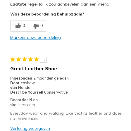
Laatste regel
Ja, ik zou aanbevelen aan een vriend
Attractive Design
Was deze beoordeling behulpzaam?
Breathe Well
0
0
Comfortable
Markeer deze beoordeling
Durable
Stylish
5
Beste toepassingen
Great Leather Shoe
Casual Wear
Ingezonden
2 maanden geleden
Door
cashew
Going Out
van
Florida
Describe Yourself
Conservative
Travel
Beoordeeld op
skechers.com
Width
Feels true to width
Everyday wear and walking. Like that its leather and does
Sizing
Feels true to size
not have laces.
View On Shoes
Shoes are for Wearing
Vertaling weergeven