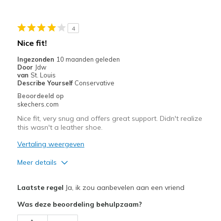
4
Nice fit!
Ingezonden
10 maanden geleden
Door
Jdw
van
St. Louis
Describe Yourself
Conservative
Beoordeeld op
skechers.com
Nice fit, very snug and offers great support. Didn't realize
this wasn't a leather shoe.
Vertaling weergeven
Meer details
Pluspunten
Laatste regel
Ja, ik zou aanbevelen aan een vriend
Attractive Design
Was deze beoordeling behulpzaam?
Comfortable