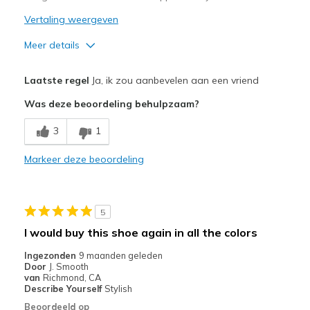
Vertaling weergeven
Meer details
Pluspunten
Laatste regel
Ja, ik zou aanbevelen aan een vriend
Attractive Design
Was deze beoordeling behulpzaam?
Comfortable
3
1
Durable
Markeer deze beoordeling
Stylish
Beste toepassingen
5
Casual Wear
I would buy this shoe again in all the colors
Going Out
Ingezonden
9 maanden geleden
Door
J. Smooth
Special Occasions
van
Richmond, CA
Describe Yourself
Stylish
Travel
Beoordeeld op