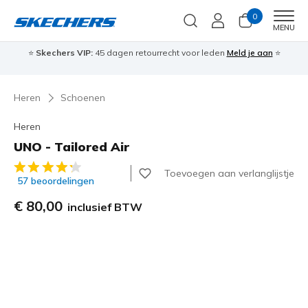
0
Men
MENU
⭐
Skechers VIP:
45 dagen retourrecht voor leden
Meld je aan
⭐
🎁
Heren
Schoenen
Heren
UNO - Tailored Air
4,8 van de 5 klantbeoordelingen
Toevoegen aan verlanglijstje
57 beoordelingen
€ 80,00
inclusief BTW