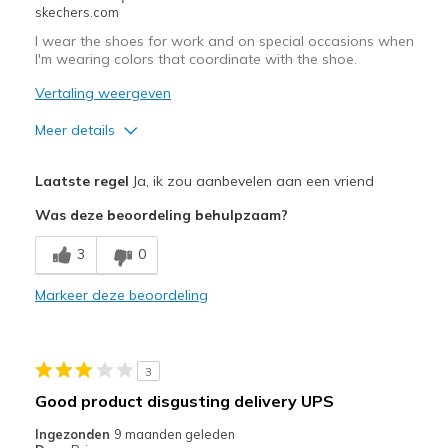
skechers.com
Width
Feels true to width
I wear the shoes for work and on special occasions when
Sizing
Feels true to size
I'm wearing colors that coordinate with the shoe.
View On Shoes
Shoes are for Wearing
Vertaling weergeven
Meer details
Pluspunten
Laatste regel
Ja, ik zou aanbevelen aan een vriend
Attractive Design
Was deze beoordeling behulpzaam?
Breathe Well
3
0
Comfortable
Markeer deze beoordeling
Durable
Stylish
3
Minpunten
Good product disgusting delivery UPS
Need Break In
Ingezonden
9 maanden geleden