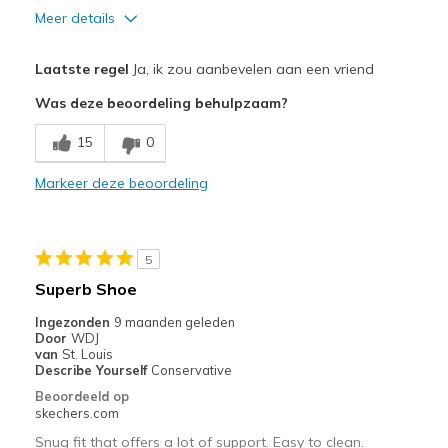
Meer details
Pluspunten
Laatste regel
Ja, ik zou aanbevelen aan een vriend
Attractive Design
Was deze beoordeling behulpzaam?
Comfortable
15
0
Durable
Markeer deze beoordeling
Stylish
Beste toepassingen
5
Casual Wear
Superb Shoe
Going Out
Ingezonden
9 maanden geleden
Door
WDJ
Travel
van
St. Louis
Describe Yourself
Conservative
Width
Feels true to width
Beoordeeld op
skechers.com
Sizing
Feels true to size
View On Shoes
I'm Really Into Shoes
Snug fit that offers a lot of support. Easy to clean.