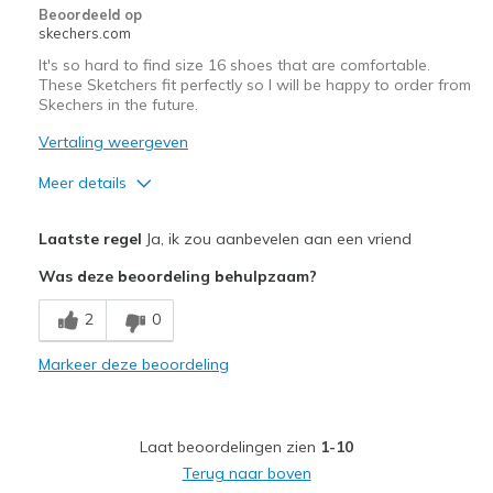
Beoordeeld op
skechers.com
It's so hard to find size 16 shoes that are comfortable.
These Sketchers fit perfectly so I will be happy to order from
Skechers in the future.
Vertaling weergeven
Meer details
Pluspunten
Laatste regel
Ja, ik zou aanbevelen aan een vriend
Attractive Design
Was deze beoordeling behulpzaam?
Breathe Well
2
0
Comfortable
Markeer deze beoordeling
Durable
Stylish
Laat beoordelingen zien
1-10
Beste toepassingen
Terug naar boven