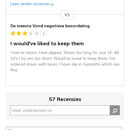
Lees verder recensie
VS
Je
content
De meeste Vond negatieve beoordeling
wordt
3
momenteel
gemigreerd
I would've liked to keep them
naar
I had to return. Heel slipped. Shoes too long for size 15. All
de
14's I try are too short. Would've loved to keep them. I've
niejee
ordered shoes with laces. I have slip in Summitts which are
page_id.
fine.
Je
kunt
de
status
van
57 Recensies
je
migratie
controleren
op
deze