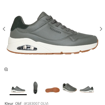
Kleur
Olijf
(#
183007
OLV
)