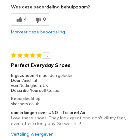
Attractive Design
Was deze beoordeling behulpzaam?
Comfortable
4
0
Durable
Markeer deze beoordeling
Stylish
Beste toepassingen
5
Casual Wear
Perfect Everyday Shoes
Travel
Ingezonden
4 maanden geleden
Door
Anishlal
Width
Feels true to width
van
Nottingham, UK
Describe Yourself
Casual
Sizing
Feels true to size
Beoordeeld op
View On Shoes
I'm Really Into Shoes
skechers.co.uk
opmerkingen over UNO - Tailored Air
Love these shoes. They look great and don't kill my feet,
even after a long day. So worth it!
Vertaling weergeven