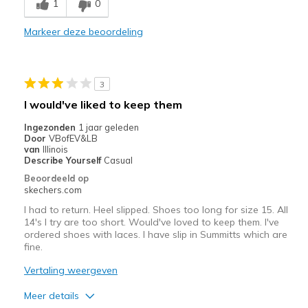
1
0
Durable
Markeer deze beoordeling
Stylish
Beste toepassingen
3
Casual Wear
I would've liked to keep them
Going Out
Ingezonden
1 jaar geleden
Door
VBofEV&LB
Special Occasions
van
Illinois
Describe Yourself
Casual
Travel
Beoordeeld op
skechers.com
Width
Feels true to width
I had to return. Heel slipped. Shoes too long for size 15. All
Sizing
Feels true to size
14's I try are too short. Would've loved to keep them. I've
ordered shoes with laces. I have slip in Summitts which are
View On Shoes
I'm Into Shoes
fine.
Vertaling weergeven
Meer details