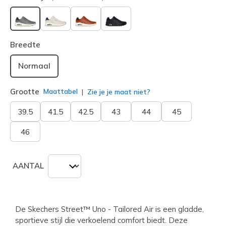
geselecteerd
Breedte
Normaal
Grootte
Maattabel
Zie je je maat niet?
39.5
41.5
42.5
43
44
45
46
AANTAL
De Skechers Street™ Uno - Tailored Air is een gladde,
sportieve stijl die verkoelend comfort biedt. Deze