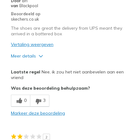
Door
Bri
Beste toepassingen
van
Blackpool
Beoordeeld op
Casual Wear
skechers.co.uk
Going Out
The shoes are great the delivery from UPS meant they
arrived in a battered box
Special Occasions
Vertaling weergeven
Travel
Meer details
Width
Feels true to width
Pluspunten
Sizing
Feels true to size
Laatste regel
Nee, ik zou het niet aanbevelen aan een
Comfortable
vriend
View On Shoes
I'm Into Shoes
Was deze beoordeling behulpzaam?
Width
Feels true to width
Sizing
Feels true to size
0
3
Markeer deze beoordeling
2