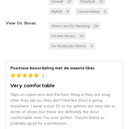
Casual
27
Practical
11
Stylish
8
Conservative
5
View On Shoes
Shoes are for Wearing
29
I'm Into Shoes
13
I'm Really Into Shoes
5
Positieve beoordeling met de meeste likes
5
Very comfortable
Slips on super nice and the best thing is they are snug
after they slip on, they don't feel like they're going
anywhere. I wear a size 15 so my options are very slim in
terms of shoes but these are definitely the most
comfortable ones I've ever gotten. They're bland so
probably good for a profession
...