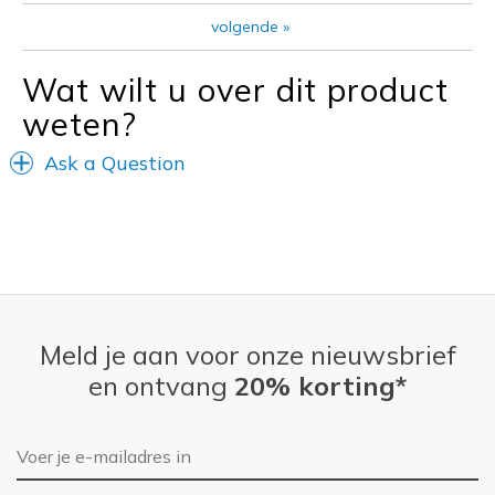
Casual Wear
volgende
»
Going Out
Wat wilt u over dit product
Sizing
Feels true to size
weten?
View On Shoes
Shoes are for Wearing
Ask a Question
Meld je aan voor onze nieuwsbrief
en ontvang
20% korting*
E-mailadres