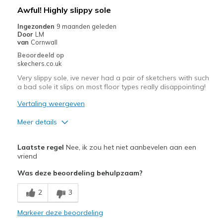
Awful! Highly slippy sole
Ingezonden
9 maanden geleden
Door
LM
van
Cornwall
Beoordeeld op
skechers.co.uk
Very slippy sole, ive never had a pair of sketchers with such
a bad sole it slips on most floor types really disappointing!
Vertaling weergeven
Meer details
Pluspunten
Laatste regel
Nee, ik zou het niet aanbevelen aan een
Attractive Design
vriend
Was deze beoordeling behulpzaam?
2
3
Markeer deze beoordeling