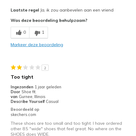
Pluspunten
Laatste regel
Ja, ik zou aanbevelen aan een vriend
Attractive Design
Was deze beoordeling behulpzaam?
Comfortable
0
1
Stylish
Markeer deze beoordeling
Beste toepassingen
Casual Wear
2
Width
Feels true to width
Too tight
Sizing
Feels half size too big
Ingezonden
1 jaar geleden
View On Shoes
Shoes are for Wearing
Door
Shoe fit.
van
Gurnee, Illinois
Describe Yourself
Casual
Beoordeeld op
skechers.com
These shoes are too small and too tight. I have ordered
other 8.5 "wide" shoes that feel great. No where on the
SHOES does WIDE.