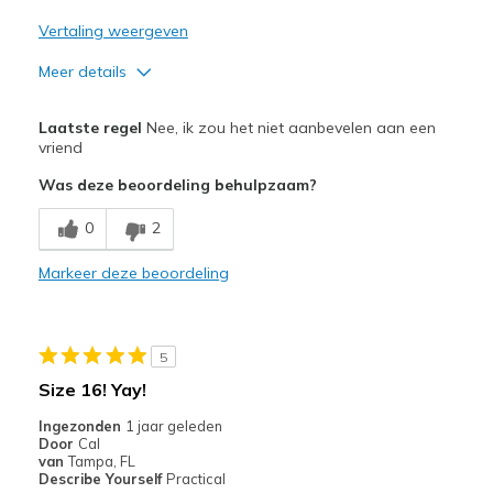
Vertaling weergeven
Meer details
Pluspunten
Laatste regel
Nee, ik zou het niet aanbevelen aan een
Attractive Design
vriend
Was deze beoordeling behulpzaam?
Beste toepassingen
Going Out
0
2
Width
Markeer deze beoordeling
Feels too narrow
Sizing
Feels full size too small
View On Shoes
Shoes are for Wearing
5
Size 16! Yay!
Ingezonden
1 jaar geleden
Door
Cal
van
Tampa, FL
Describe Yourself
Practical