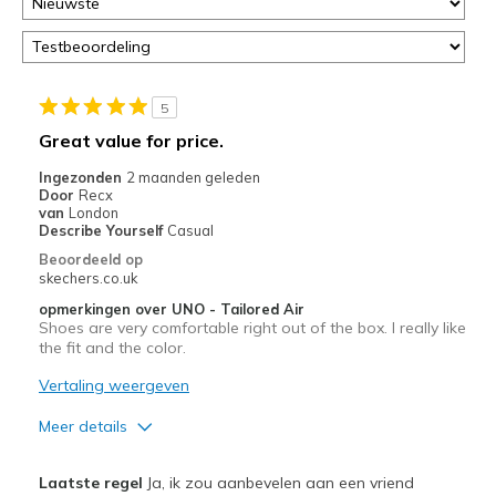
page
of
door
<a
href="javascript:location.href=location.pathname;">hier</a>
5
de
Great value for price.
page
met
Ingezonden
2 maanden geleden
Door
Recx
de
van
London
migratiegeschiedenis
Describe Yourself
Casual
van
Beoordeeld op
de
skechers.co.uk
page_id
opmerkingen over UNO - Tailored Air
te
Shoes are very comfortable right out of the box. I really like
bezoeken.
the fit and the color.
Vertaling weergeven
Meer details
Pluspunten
Laatste regel
Ja, ik zou aanbevelen aan een vriend