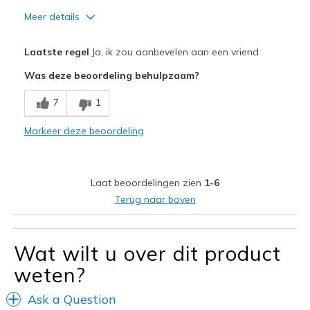
Meer details
Pluspunten
Laatste regel
Ja, ik zou aanbevelen aan een vriend
Comfortable
Was deze beoordeling behulpzaam?
Minpunten
7
1
No cons
Markeer deze beoordeling
Beste toepassingen
Casual Wear
Laat beoordelingen zien
1-6
Width
Feels true to width
Terug naar boven
Sizing
Feels true to size
View On Shoes
Shoes are for Wearing
Wat wilt u over dit product
weten?
Ask a Question