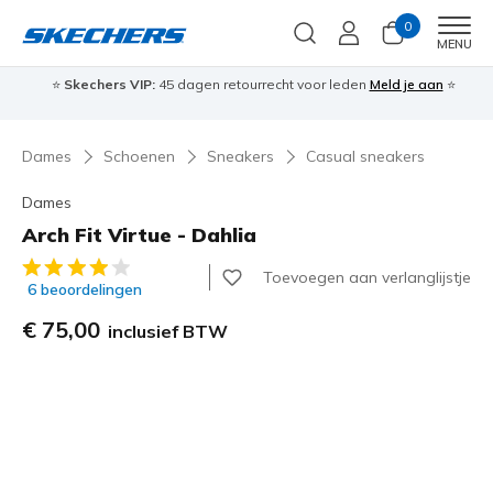
0
Men
MENU
⭐
Skechers VIP:
45 dagen retourrecht voor leden
Meld je aan
⭐
🎁
Dames
Schoenen
Sneakers
Casual sneakers
Dames
Arch Fit Virtue - Dahlia
5 van de 5 klantbeoordelingen
Toevoegen aan verlanglijstje
6 beoordelingen
€ 75,00
inclusief BTW