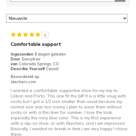
5
Comfortable support
Ingezonden
8 dagen geleden
Door
Savvytrav
van
Colorado Springs, CO
Describe Yourself
Casual
Beoordeeld op
skechers.com
I wanted a comfortable, supportive shoe for my trip to
Lisbon and Porto. This one fit the bill! It is a little snug with
socks but I got a 1/2 size smaller than usual because my
normal size was too roomy. I plan to wear them without
socks or with a thin liner for summer. I love the look,
especially the navy blue color. This is my first experience
with a slip-on shoe, or with Skechers, and I am impressed.
Basically, I needed no break-in time.i am very happy I chose
these.