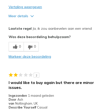
Vertaling weergeven
Meer details
Pluspunten
Laatste regel
Ja, ik zou aanbevelen aan een vriend
Attractive Design
Was deze beoordeling behulpzaam?
Comfortable
0
0
Beste toepassingen
Markeer deze beoordeling
Casual Wear
Travel
2
Width
Feels true to width
I would like to buy again but there are minor
Sizing
Feels true to size
issues.
View On Shoes
I'm Into Shoes
Ingezonden
1 maand geleden
Door
Ash
van
Nottingham, UK
Describe Yourself
Casual