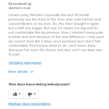
Beoordeeld op
skechers.co.uk
I loved using Skechers especially the arch fit model
previously, but the front of the shoe was a bit narrow and
caused blisters on my toes. So, this time I bought it again
but a half size bigger. But size 5.5 seems too big and it's
not comfortable like my previous shoe. I started having pain
in heels and arch because of the size difference. I only used
my current shoe like 3 times since purchase but I don't feel
comfortable. Don't know what to do, can't return them
(because I've worn the shoes) and also can't use them due
to pain.
Vertaling weergeven
Meer details
Pluspunten
Was deze beoordeling behulpzaam?
Attractive Design
0
0
Durable
Markeer deze beoordeling
Stylish