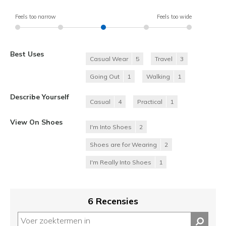
Feels too narrow
Feels too wide
Best Uses
Casual Wear
5
Travel
3
Going Out
1
Walking
1
Describe Yourself
Casual
4
Practical
1
View On Shoes
I'm Into Shoes
2
Shoes are for Wearing
2
I'm Really Into Shoes
1
6 Recensies