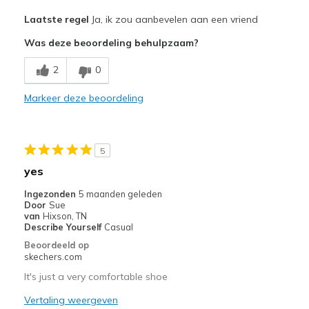
Pluspunten
Laatste regel
Ja, ik zou aanbevelen aan een vriend
Attractive Design
Was deze beoordeling behulpzaam?
Comfortable
2
0
Stylish
Markeer deze beoordeling
Beste toepassingen
Casual Wear
5
Going Out
yes
Travel
Ingezonden
5 maanden geleden
Door
Sue
Width
Feels true to width
van
Hixson, TN
Describe Yourself
Casual
Sizing
Feels true to size
Beoordeeld op
View On Shoes
Shoes are for Wearing
skechers.com
It's just a very comfortable shoe
Vertaling weergeven