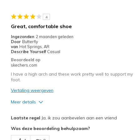
Beste toepassingen
4
Casual Wear
Great, comfortable shoe
Walking
Ingezonden
2 maanden geleden
Door
Butterfly
Width
Feels too wide
van
Hot Springs, AR
Describe Yourself
Casual
Sizing
Feels half size too big
Beoordeeld op
View On Shoes
I'm Into Shoes
skechers.com
I have a high arch and these work pretty well to support my
foot.
Vertaling weergeven
Meer details
Pluspunten
Laatste regel
Ja, ik zou aanbevelen aan een vriend
Attractive Design
Was deze beoordeling behulpzaam?
Breathe Well