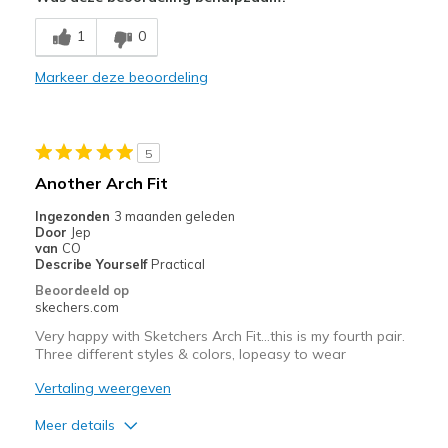
Attractive Design
1
0
Width
Feels true to width
Markeer deze beoordeling
Sizing
Feels true to size
5
Another Arch Fit
Ingezonden
3 maanden geleden
Door
Jep
van
CO
Describe Yourself
Practical
Beoordeeld op
skechers.com
Very happy with Sketchers Arch Fit...this is my fourth pair.
Three different styles & colors, lopeasy to wear
Vertaling weergeven
Meer details