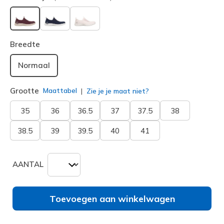
geselecteerd
Breedte
Normaal
Grootte
Maattabel
Zie je je maat niet?
35
36
36.5
37
37.5
38
38.5
39
39.5
40
41
AANTAL
Toevoegen aan winkelwagen