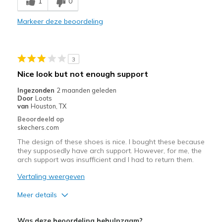
1
0
Comfortable
Markeer deze beoordeling
Beste toepassingen
Casual Wear
3
Travel
Nice look but not enough support
Width
Feels true to width
Ingezonden
2 maanden geleden
Door
Loots
Sizing
Feels half size too big
van
Houston, TX
View On Shoes
I'm Really Into Shoes
Beoordeeld op
skechers.com
The design of these shoes is nice. I bought these because
they supposedly have arch support. However, for me, the
arch support was insufficient and I had to return them.
Vertaling weergeven
Meer details
Pluspunten
Was deze beoordeling behulpzaam?