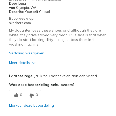
Door
Luna
van
Olympia, WA
Describe Yourself
Casual
Beoordeeld op
skechers.com
My daughter loves these shoes and although they are
white, they have stayed very clean. Plus side is that when
they do start looking dirty, I can just toss them in the
washing machine.
Vertaling weergeven
Meer details
Pluspunten
Laatste regel
Ja, ik zou aanbevelen aan een vriend
Attractive Design
Was deze beoordeling behulpzaam?
Breathe Well
0
0
Comfortable
Markeer deze beoordeling
Durable