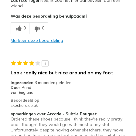
Laatste regel
Nee, ik zou het niet aanbevelen aan een
Attractive Design
vriend
Was deze beoordeling behulpzaam?
Minpunten
Easy to get dirty
0
0
Beste toepassingen
Markeer deze beoordeling
Casual Wear
Travel
4
Look really nice but nice around on my foot
Width
Feels true to width
Sizing
Feels true to size
Ingezonden
3 maanden geleden
Door
Pand
View On Shoes
Shoes are for Wearing
van
England
Beoordeeld op
skechers.co.uk
opmerkingen over Arcade - Subtle Bouquet
Ordered these shoes because I think they're really pretty
and I thought they would go with most of my stuff.
Unfortunately, despite having other sketchers, they move
around quite a lot on my foot and wouldn't be suitable to