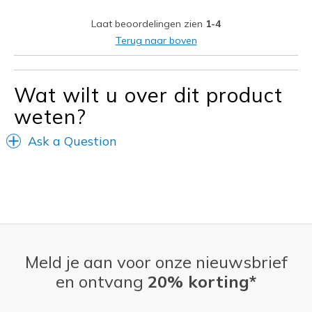
Stylish
Laat beoordelingen zien
1-4
Beste toepassingen
Terug naar boven
Casual Wear
Travel
Wat wilt u over dit product
weten?
Width
Feels true to width
Sizing
Feels true to size
Ask a Question
Meld je aan voor onze nieuwsbrief
en ontvang
20% korting*