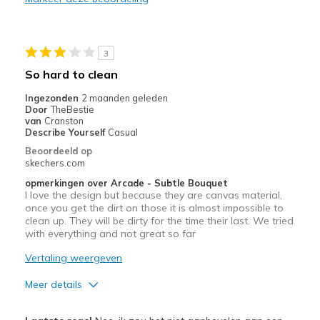
Durable
Beste toepassingen
3
Going Out
So hard to clean
Travel
Ingezonden
2 maanden geleden
Door
TheBestie
Width
Feels true to width
van
Cranston
Describe Yourself
Casual
Sizing
Feels true to size
Beoordeeld op
View On Shoes
Shoes are for Wearing
skechers.com
opmerkingen over Arcade - Subtle Bouquet
I love the design but because they are canvas material,
once you get the dirt on those it is almost impossible to
clean up. They will be dirty for the time their last. We tried
with everything and not great so far
Vertaling weergeven
Meer details
Pluspunten