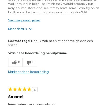
walk around in because I think they would probably run. I
may go into store and see if they have some I can try on as
I still really like them . It's just annoying they don't fit.
Vertaling weergeven
Meer details
Pluspunten
Laatste regel
Nee, ik zou het niet aanbevelen aan een
Attractive Design
vriend
Was deze beoordeling behulpzaam?
Width
Feels true to width
Sizing
Feels half size too small
0
0
Markeer deze beoordeling
5
So cute!
Ingezonden
4 maanden geleden