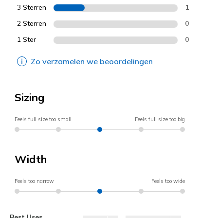
3 Sterren
1
2 Sterren
0
1 Ster
0
Zo verzamelen we beoordelingen
Sizing
Feels full size too small
Feels full size too big
Width
Feels too narrow
Feels too wide
Best Uses