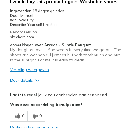
I would buy this product again. Washable shoes.
Ingezonden
18 dagen geleden
Door
Maricel
van
Iowa City
Describe Yourself
Practical
Beoordeeld op
skechers.com
opmerkingen over Arcade - Subtle Bouquet
My daughter love it. She wears it every time we go out. The
shoes are washable. I just scrub it with toothbrush and put
in the sunlight. For me it is easy to clean.
Vertaling weergeven
Meer details
Pluspunten
Laatste regel
Ja, ik zou aanbevelen aan een vriend
Attractive Design
Was deze beoordeling behulpzaam?
Breathe Well
0
0
Comfortable
Markeer deze beoordeling