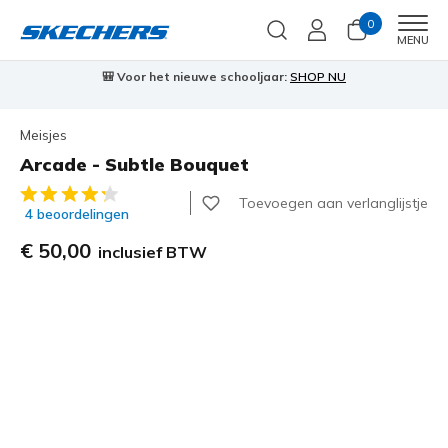
0
Men
MENU
⭐
Skechers VIP:
45 dagen retourrecht voor leden
Meld je aan
⭐
🎁
Meisjes
Arcade - Subtle Bouquet
3,1 van de 5 klantbeoordelingen
Toevoegen aan verlanglijstje
4 beoordelingen
€ 50,00
inclusief BTW