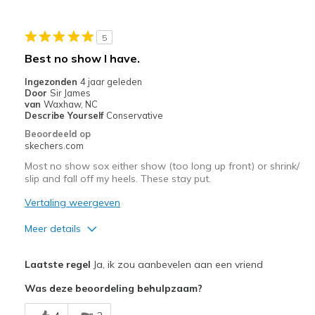
Beste toepassingen
Casual Wear
5
Best no show I have.
Width
Feels true to width
Sizing
Feels true to size
Ingezonden
4 jaar geleden
Door
Sir James
View On Shoes
Shoes are for Wearing
van
Waxhaw, NC
Describe Yourself
Conservative
Beoordeeld op
skechers.com
Most no show sox either show (too long up front) or shrink/
slip and fall off my heels. These stay put.
Vertaling weergeven
Meer details
Pluspunten
Laatste regel
Ja, ik zou aanbevelen aan een vriend
Breathe Well
Was deze beoordeling behulpzaam?
Comfortable