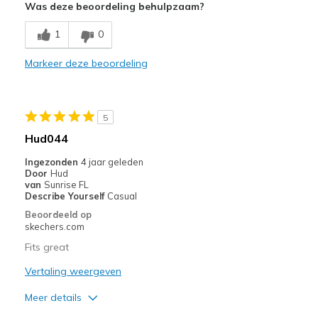
Was deze beoordeling behulpzaam?
Breathe Well
1
0
Comfortable
Markeer deze beoordeling
Durable
Stylish
5
Beste toepassingen
Hud044
Casual Wear
Ingezonden
4 jaar geleden
Door
Hud
Going Out
van
Sunrise FL
Describe Yourself
Casual
Width
Feels true to width
Beoordeeld op
skechers.com
Sizing
Feels true to size
View On Shoes
I'm Into Shoes
Fits great
Vertaling weergeven
Meer details