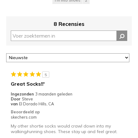
I'm Into Shoes
2
8 Recensies
5
Great Socks!!'
Ingezonden
3 maanden geleden
Door
Steve
van
El Dorado Hills, CA
Beoordeeld op
skechers.com
My other shortie socks would crawl down into my
walking/running shoes. These stay up and feel great.