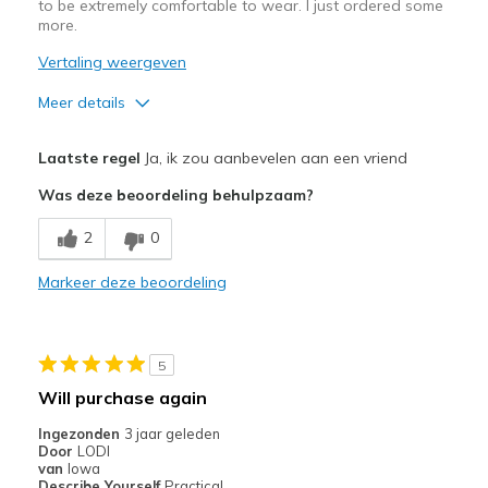
to be extremely comfortable to wear. I just ordered some
more.
Vertaling weergeven
Meer details
Pluspunten
Laatste regel
Ja, ik zou aanbevelen aan een vriend
Breathe Well
Was deze beoordeling behulpzaam?
Comfortable
2
0
Beste toepassingen
Markeer deze beoordeling
Pickleball
Width
Feels true to width
5
Sizing
Feels true to size
Will purchase again
View On Shoes
Shoes are for Wearing
Ingezonden
3 jaar geleden
Door
LODI
van
Iowa
Describe Yourself
Practical