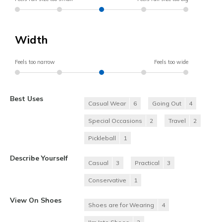
Width
Feels too narrow
Feels too wide
Best Uses
Casual Wear
6
Going Out
4
Special Occasions
2
Travel
2
Pickleball
1
Describe Yourself
Casual
3
Practical
3
Conservative
1
View On Shoes
Shoes are for Wearing
4