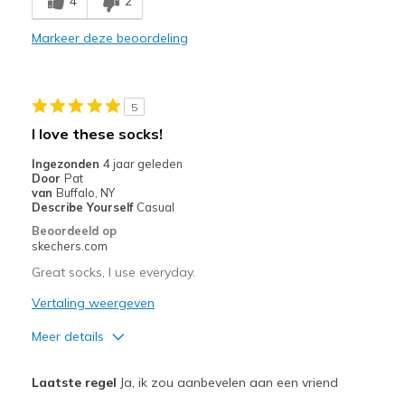
4
2
Beste toepassingen
Markeer deze beoordeling
Casual Wear
Going Out
5
Width
Feels true to width
I love these socks!
Sizing
Feels true to size
Ingezonden
4 jaar geleden
Door
Pat
van
Buffalo, NY
Describe Yourself
Casual
Beoordeeld op
skechers.com
Great socks, I use everyday.
Vertaling weergeven
Meer details
Pluspunten
Laatste regel
Ja, ik zou aanbevelen aan een vriend
Attractive Design