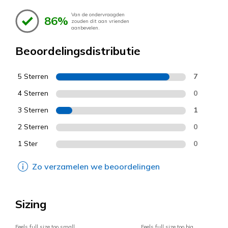
Van de ondervraagden
86%
zouden dit aan vrienden
aanbevelen.
Beoordelingsdistributie
5 Sterren
7
4 Sterren
0
3 Sterren
1
2 Sterren
0
1 Ster
0
Zo verzamelen we beoordelingen
Sizing
Feels full size too small
Feels full size too big