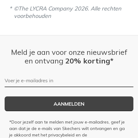
View On Shoes
Shoes are for Wearing
©The LYCRA Company 2026. Alle rechten
voorbehouden
Meld je aan voor onze nieuwsbrief
en ontvang
20% korting*
E-mailadres
AANMELDEN
*Door jezelf aan te melden met jouw e-mailadres, geef je
aan dat je de e-mails van Skechers wilt ontvangen en ga
je akkoord met het
privacybeleid
en de