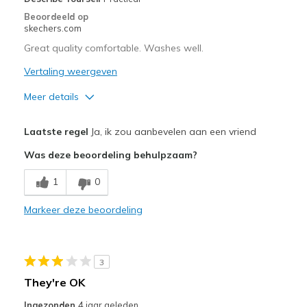
Beoordeeld op
skechers.com
Great quality comfortable. Washes well.
Vertaling weergeven
Meer details
Pluspunten
Laatste regel
Ja, ik zou aanbevelen aan een vriend
Comfortable
Was deze beoordeling behulpzaam?
Beste toepassingen
1
0
Casual Wear
Markeer deze beoordeling
Width
Feels true to width
Sizing
Feels true to size
View On Shoes
Shoes are for Wearing
3
They're OK
Ingezonden
4 jaar geleden