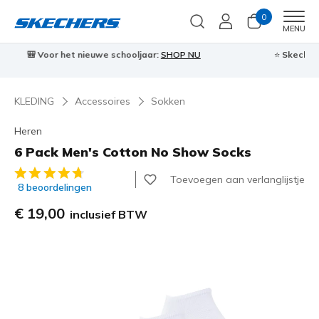
0
Men
MENU
⭐
Skechers VIP:
45 dagen retourrecht voor leden
Meld je aan
⭐
🎁
…
KLEDING
Accessoires
Sokken
Heren
6 Pack Men's Cotton No Show Socks
5 van de 5 klantbeoordelingen
Toevoegen aan verlanglijstje
8 beoordelingen
€ 19,00
inclusief BTW