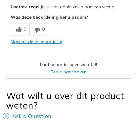
Pluspunten
Laatste regel
Ja, ik zou aanbevelen aan een vriend
Attractive Design
Was deze beoordeling behulpzaam?
Breathe Well
0
0
Comfortable
Markeer deze beoordeling
Durable
Stylish
Laat beoordelingen zien
1-8
Beste toepassingen
Terug naar boven
Casual Wear
Going Out
Wat wilt u over dit product
weten?
Special Occasions
Travel
Ask a Question
Width
Feels true to width
Sizing
Feels true to size