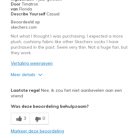
Door
Timatron
van
Florida
Describe Yourself
Casual
Beoordeeld op
skechers.com
Not what I thought I was purchasing. I expected a more
plush, cushiony fabric like other Skechers socks I have
purchased in the past. Seem very thin. Not a huge fan, but
they work.
Vertaling weergeven
Meer details
Pluspunten
Laatste regel
Nee, ik zou het niet aanbevelen aan een
Breathe Well
vriend
Was deze beoordeling behulpzaam?
Minpunten
Poor Cushioning
3
0
Wear Out Quickly
Markeer deze beoordeling