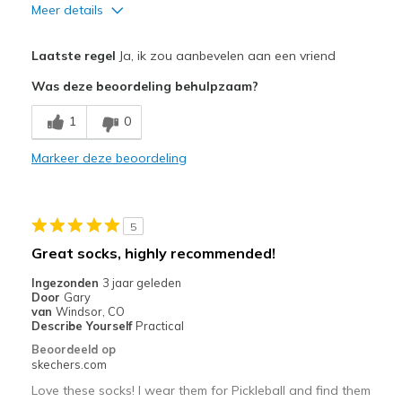
Meer details
Pluspunten
Laatste regel
Ja, ik zou aanbevelen aan een vriend
Breathe Well
Was deze beoordeling behulpzaam?
Comfortable
1
0
Stylish
Markeer deze beoordeling
Beste toepassingen
Casual Wear
5
Going Out
Great socks, highly recommended!
Special Occasions
Ingezonden
3 jaar geleden
Door
Gary
Travel
van
Windsor, CO
Describe Yourself
Practical
Width
Feels true to width
Beoordeeld op
skechers.com
Sizing
Feels true to size
View On Shoes
I'm Into Shoes
Love these socks! I wear them for Pickleball and find them