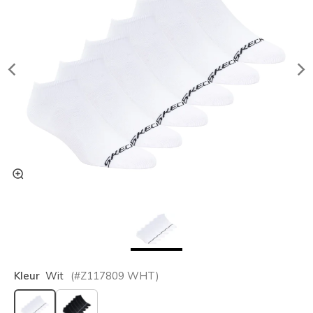
Kleur
Wit
(#
Z117809
WHT
)