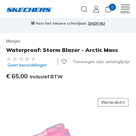
0
Men
MENU
🎒 Voor het nieuwe schooljaar:
SHOP NU
Meisjes
Waterproof: Storm Blazer - Arctic Mass
5 van de 5 klantbeoordelingen
Toevoegen aan verlanglijstje
Geen beoordelingen
€ 65,00
inclusief BTW
Waterdicht