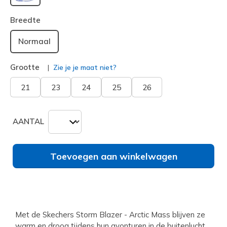
geselecteerd
Breedte
Normaal
Grootte
Zie je je maat niet?
21
23
24
25
26
AANTAL
Toevoegen aan winkelwagen
Met de Skechers Storm Blazer - Arctic Mass blijven ze
warm en droog tijdens hun avonturen in de buitenlucht.