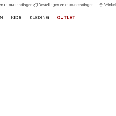
 en retourzendingen
Bestellingen en retourzendingen
Winkel
EN
KIDS
KLEDING
OUTLET
🎒 Voor het nieuwe schooljaar:
SHOP NU