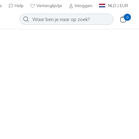
s
Help
Verlanglijstje
Inloggen
NLD | EUR
0