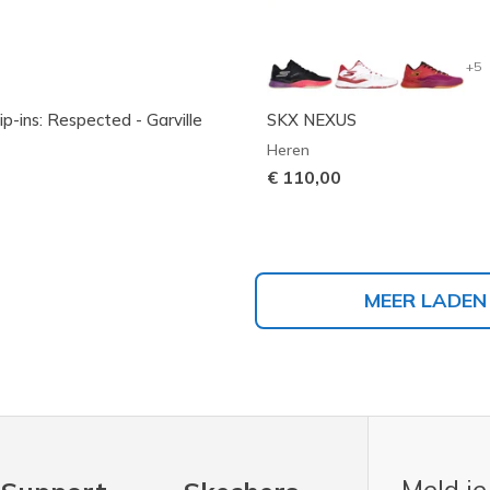
+5
ip-ins: Respected - Garville
SKX NEXUS
Heren
€ 110,00
MEER LADEN
Meld je