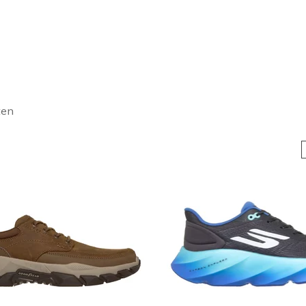
hers met Goodyear Rubber
levert verbeterde tractie, stabiliteit en duurzaamheid. Loop met
rubberen buitenzolen. Ontdek een verscheidenheid aan modellen
werpen.
ten