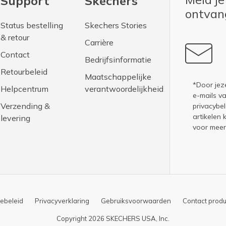
Support
Skechers
ontva
Status bestelling
Skechers Stories
& retour
Carrière
Contact
Bedrijfsinformatie
Retourbeleid
Maatschappelijke
*Door jez
Helpcentrum
verantwoordelijkheid
e-mails v
Verzending &
privacybel
artikelen 
levering
voor meer
ebeleid
Privacyverklaring
Gebruiksvoorwaarden
Contact produ
Copyright 2026 SKECHERS USA, Inc.