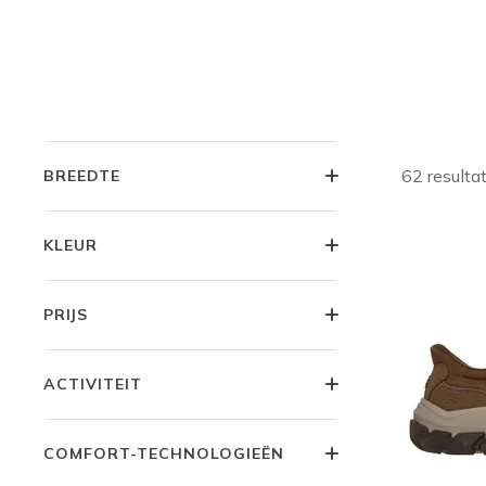
Skec
GESLACHT
Goodyear® 
Goodyear® 
en trailont
MAAT
62 resulta
BREEDTE
KLEUR
PRIJS
ACTIVITEIT
COMFORT-TECHNOLOGIEËN