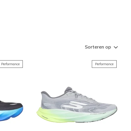
 vertrouwen op elk terrein met
 in veterschoenen, instappers
Sorteren op
Performance
Performance