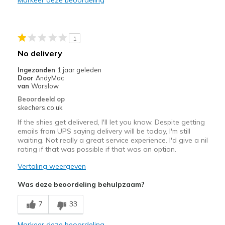
1
No delivery
Ingezonden
1 jaar geleden
Door
AndyMac
van
Warslow
Beoordeeld op
skechers.co.uk
If the shies get delivered, I'll let you know. Despite getting
emails from UPS saying delivery will be today, I'm still
waiting. Not really a great service experience. I'd give a nil
rating if that was possible if that was an option.
Vertaling weergeven
Was deze beoordeling behulpzaam?
7
33
Markeer deze beoordeling