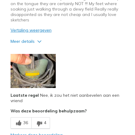
on the tongue they are certainly NOT !!! My feet where
soaking just walking through a dewy field Really really
disappointed as they are not cheap and I usually love
sketchers
Vertaling weergeven
Meer details
Pluspunten
Comfortable
Minpunten
Not waterproof at all
Laatste regel
Nee, ik zou het niet aanbevelen aan een
Beste toepassingen
vriend
Walking
Was deze beoordeling behulpzaam?
36
4
Markeer deze beoordeling