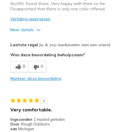
ArchFit, found these. Very happy with them so far.
Disappointed that there is only one color offered.
Vertaling weergeven
Meer details
Pluspunten
Laatste regel
Ja, ik zou aanbevelen aan een vriend
Attractive Design
Was deze beoordeling behulpzaam?
Durable
0
0
Beste toepassingen
Markeer deze beoordeling
Street Hiking
Width
Feels true to width
5
Sizing
Feels true to size
Very comfortable.
View On Shoes
Shoes are for Wearing
Ingezonden
1 maand geleden
Door
Rough Outdoors
van
Michigan