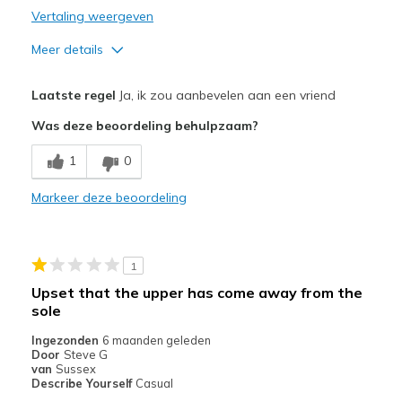
Vertaling weergeven
Meer details
Pluspunten
Laatste regel
Ja, ik zou aanbevelen aan een vriend
Comfortable
Was deze beoordeling behulpzaam?
Supportive
1
0
Minpunten
Markeer deze beoordeling
Only had a week time will tell
Beste toepassingen
1
Casual Wear
Upset that the upper has come away from the
Travel
sole
Ingezonden
6 maanden geleden
Width
Feels true to width
Door
Steve G
Sizing
van
Sussex
Feels true to size
Describe Yourself
Casual
View On Shoes
Shoes are for Wearing