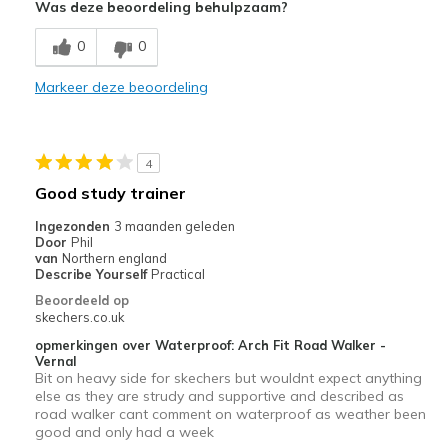
Was deze beoordeling behulpzaam?
Minpunten
Poor Quality
0
0
Wear Out Quickly
Markeer deze beoordeling
Width
Feels true to width
Sizing
Feels true to size
4
Good study trainer
Ingezonden
3 maanden geleden
Door
Phil
van
Northern england
Describe Yourself
Practical
Beoordeeld op
skechers.co.uk
opmerkingen over Waterproof: Arch Fit Road Walker -
Vernal
Bit on heavy side for skechers but wouldnt expect anything
else as they are strudy and supportive and described as
road walker cant comment on waterproof as weather been
good and only had a week