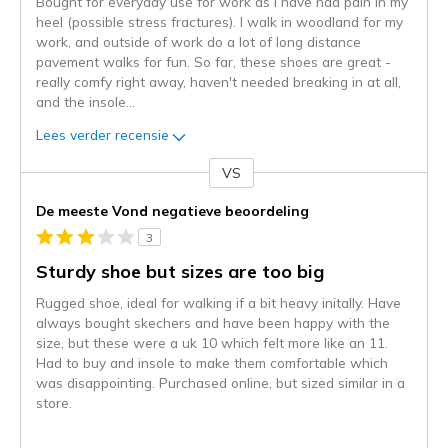
Bought for everyday use for work as I have had pain in my
heel (possible stress fractures). I walk in woodland for my
work, and outside of work do a lot of long distance
pavement walks for fun. So far, these shoes are great -
really comfy right away, haven't needed breaking in at all,
and the insole
...
Lees verder recensie
VS
Je
content
De meeste Vond negatieve beoordeling
wordt
3
momenteel
gemigreerd
Sturdy shoe but sizes are too big
naar
Rugged shoe, ideal for walking if a bit heavy initally. Have
de
always bought skechers and have been happy with the
niejee
size, but these were a uk 10 which felt more like an 11.
page_id.
Had to buy and insole to make them comfortable which
Je
was disappointing. Purchased online, but sized similar in a
kunt
store.
de
status