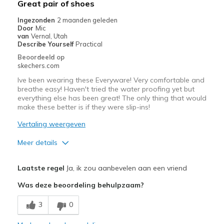
Great pair of shoes
Width
Feels true to width
Ingezonden
2 maanden geleden
Sizing
Feels true to size
Door
Mic
van
Vernal, Utah
View On Shoes
Shoes are for Wearing
Describe Yourself
Practical
Beoordeeld op
skechers.com
Ive been wearing these Everyware! Very comfortable and
breathe easy! Haven't tried the water proofing yet but
everything else has been great! The only thing that would
make these better is if they were slip-ins!
Vertaling weergeven
Meer details
Pluspunten
Laatste regel
Ja, ik zou aanbevelen aan een vriend
Attractive Design
Was deze beoordeling behulpzaam?
Breathe Well
3
0
Comfortable