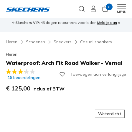
0
Men
MENU
⭐
Skechers VIP:
45 dagen retourrecht voor leden
Meld je aan
⭐
🎁
Heren
Schoenen
Sneakers
Casual sneakers
Heren
Waterproof: Arch Fit Road Walker - Vernal
3,9 van de 5 klantbeoordelingen
Toevoegen aan verlanglijstje
16 beoordelingen
€ 125,00
inclusief BTW
Waterdicht