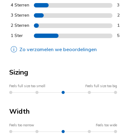
4 Sterren
3
3 Sterren
2
2 Sterren
1
1 Ster
5
Zo verzamelen we beoordelingen
Sizing
Feels full size too small
Feels full size too big
Width
Feels too narrow
Feels too wide