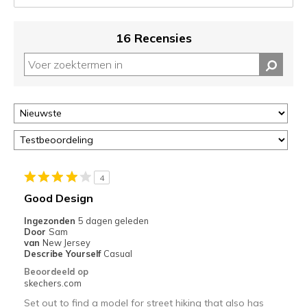
van
je
migratie
16 Recensies
controleren
op
deze
page
of
door
<a
href="javascript:location.href=location.pathname;">hier</a>
de
page
4
met
Good Design
de
Ingezonden
5 dagen geleden
migratiegeschiedenis
Door
Sam
van
van
New Jersey
de
Describe Yourself
Casual
page_id
Beoordeeld op
te
skechers.com
bezoeken.
Set out to find a model for street hiking that also has