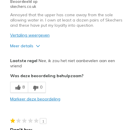
Beoordeeld op
skechers.co.uk
Annoyed that the upper has come away from the sole
allowing water in. I own at least a dozen pairs of Skechers
and these have put my loyalty into question.
Vertaling weergeven
Meer details
Pluspunten
Laatste regel
Nee, ik zou het niet aanbevelen aan een
Comfortable
vriend
Was deze beoordeling behulpzaam?
Minpunten
Poor Quality
8
0
Beste toepassingen
Markeer deze beoordeling
Casual Wear
Width
Feels true to width
1
Sizing
Feels true to size
Don't buy