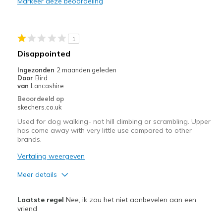
Markeer deze beoordeling
Durable
Stylish
1
Beste toepassingen
Disappointed
Casual Wear
Ingezonden
2 maanden geleden
Door
Bird
Going Out
van
Lancashire
Beoordeeld op
Travel
skechers.co.uk
Used for dog walking- not hill climbing or scrambling. Upper
Width
Feels true to width
has come away with very little use compared to other
Sizing
Feels true to size
brands.
View On Shoes
I'm Really Into Shoes
Vertaling weergeven
Meer details
Pluspunten
Laatste regel
Nee, ik zou het niet aanbevelen aan een
Comfortable
vriend