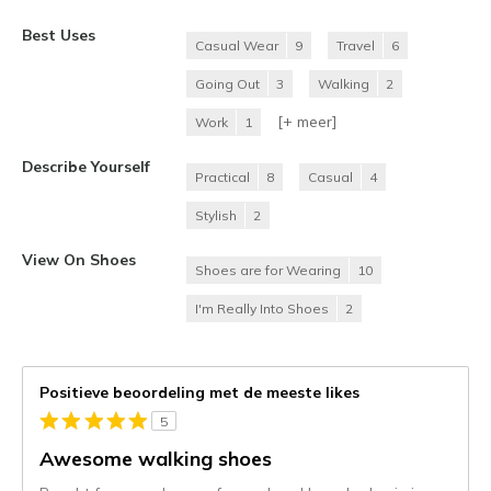
Best Uses
Casual Wear
9
Travel
6
Going Out
3
Walking
2
[+
meer
]
Work
1
Describe Yourself
Practical
8
Casual
4
Stylish
2
View On Shoes
Shoes are for Wearing
10
I'm Really Into Shoes
2
Positieve beoordeling met de meeste likes
5
Awesome walking shoes