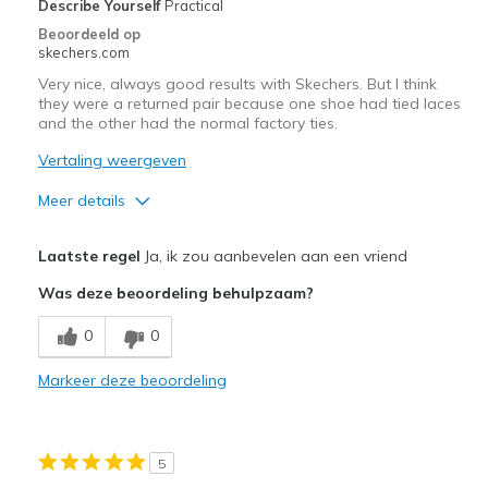
Describe Yourself
Practical
Beoordeeld op
skechers.com
Very nice, always good results with Skechers. But I think
they were a returned pair because one shoe had tied laces
and the other had the normal factory ties.
Vertaling weergeven
Meer details
Pluspunten
Laatste regel
Ja, ik zou aanbevelen aan een vriend
Comfortable
Was deze beoordeling behulpzaam?
Durable
0
0
Minpunten
Markeer deze beoordeling
I think they were a return based on packaging
Beste toepassingen
5
Work wear