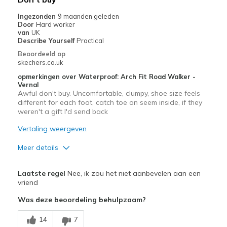
View On Shoes
Shoes are for Wearing
Ingezonden
9 maanden geleden
Door
Hard worker
van
UK
Describe Yourself
Practical
Beoordeeld op
skechers.co.uk
opmerkingen over Waterproof: Arch Fit Road Walker -
Vernal
Awful don't buy. Uncomfortable, clumpy, shoe size feels
different for each foot, catch toe on seem inside, if they
weren't a gift I'd send back
Vertaling weergeven
Meer details
Pluspunten
Laatste regel
Nee, ik zou het niet aanbevelen aan een
Look okay
vriend
Was deze beoordeling behulpzaam?
Minpunten
Poor Cushioning
14
7