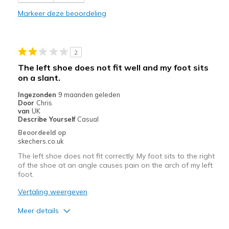
Beste toepassingen
Markeer deze beoordeling
Work
Width
Feels too wide
2
Sizing
Feels half size too small
The left shoe does not fit well and my foot sits
View On Shoes
Shoes are for Wearing
on a slant.
Ingezonden
9 maanden geleden
Door
Chris
van
UK
Describe Yourself
Casual
Beoordeeld op
skechers.co.uk
The left shoe does not fit correctly. My foot sits to the right
of the shoe at an angle causes pain on the arch of my left
foot.
Vertaling weergeven
Meer details