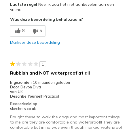
Pluspunten
Laatste regel
Nee, ik zou het niet aanbevelen aan een
Attractive Design
vriend
Was deze beoordeling behulpzaam?
Minpunten
Poor Cushioning
8
5
Beste toepassingen
Markeer deze beoordeling
Casual Wear
Sizing
Feels half size too small
1
View On Shoes
Shoes are for Wearing
Rubbish and NOT waterproof at all
Ingezonden
10 maanden geleden
Door
Devon Diva
van
UK
Describe Yourself
Practical
Beoordeeld op
skechers.co.uk
Bought these to walk the dogs and most important things
to me are they are comfortable and waterproof!! They are
comfortable but in no way even though marked waterproof