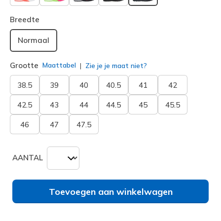
geselecteerd
Breedte
Normaal
Grootte
Maattabel
Zie je je maat niet?
38.5
39
40
40.5
41
42
42.5
43
44
44.5
45
45.5
46
47
47.5
AANTAL
Toevoegen aan winkelwagen