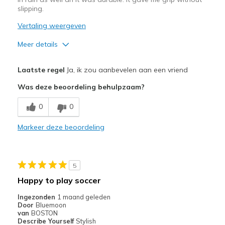
slipping.
Vertaling weergeven
Meer details
Pluspunten
Laatste regel
Ja, ik zou aanbevelen aan een vriend
Breathe Well
Was deze beoordeling behulpzaam?
Comfortable
0
0
Durable
Markeer deze beoordeling
Sizing
Feels true to size
5
Happy to play soccer
Ingezonden
1 maand geleden
Door
Bluemoon
van
BOSTON
Describe Yourself
Stylish