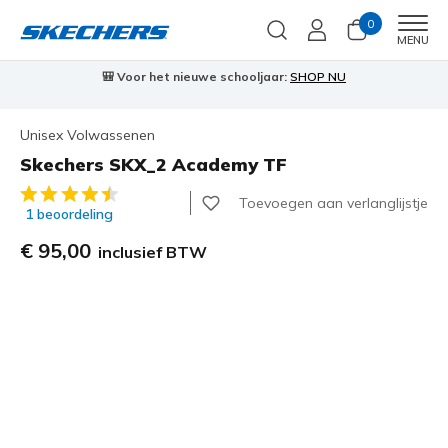
0
Men
MENU
e schooljaar:
SHOP NU
⭐
Skechers VIP:
45 dagen retourrec
Unisex Volwassenen
Skechers SKX_2 Academy TF
5 van de 5 klantbeoordelingen
Toevoegen aan verlanglijstje
1 beoordeling
€ 95,00
inclusief BTW