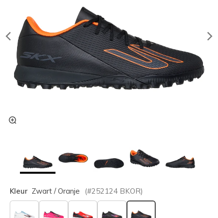
Kleur
Zwart / Oranje
(#
252124
BKOR
)