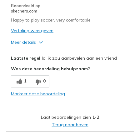
Beoordeeld op
skechers.com
Happy to play soccer. very comfortable
Vertaling weergeven
Meer details
Pluspunten
Laatste regel
Ja, ik zou aanbevelen aan een vriend
Breathe Well
Was deze beoordeling behulpzaam?
Minpunten
1
0
good
Markeer deze beoordeling
Beste toepassingen
Special Occasions
Laat beoordelingen zien
1-2
play
Terug naar boven
Width
Feels true to width