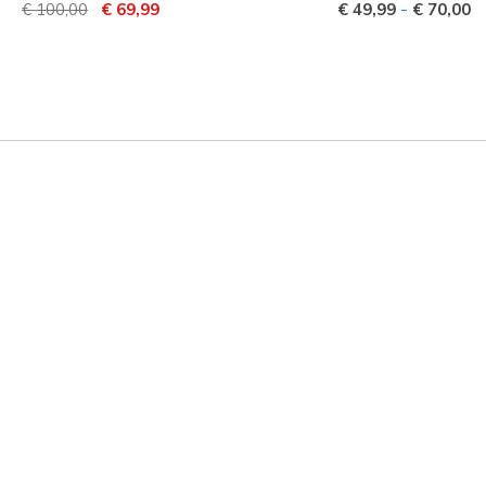
Prijs verlaagd van
naar
-
€ 100,00
€ 69,99
€ 49,99
€ 70,00