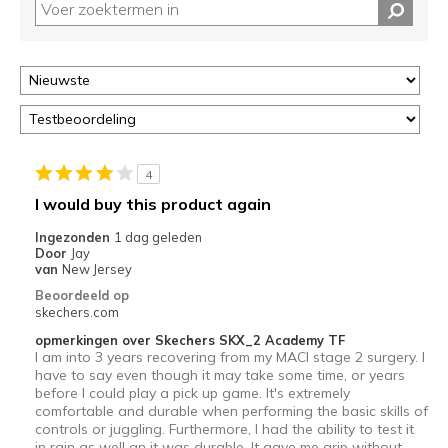
4
I would buy this product again
Ingezonden
1 dag geleden
Door
Jay
van
New Jersey
Beoordeeld op
skechers.com
opmerkingen over Skechers SKX_2 Academy TF
I am into 3 years recovering from my MACI stage 2 surgery. I
have to say even though it may take some time, or years
before I could play a pick up game. It's extremely
comfortable and durable when performing the basic skills of
controls or juggling. Furthermore, I had the ability to test it
in rain as well an it was durable. It gave me grip without