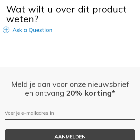
Sizing
Feels true to size
Wat wilt u over dit product
View On Shoes
I'm Really Into Shoes
weten?
Ask a Question
Meld je aan voor onze nieuwsbrief
en ontvang
20% korting*
E-mailadres
AANMELDEN