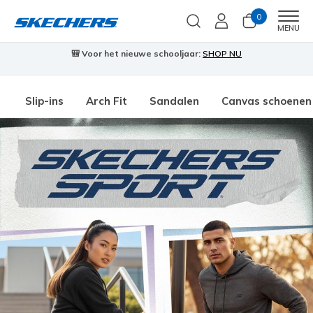
0
Men
MENU
🎒 Voor het nieuwe schooljaar:
SHOP NU
Slip-ins
Arch Fit
Sandalen
Canvas schoenen