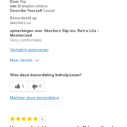
Door
Raj
van
Brampton ontario
Describe Yourself
Casual
Beoordeeld op
skechers.ca
opmerkingen over Skechers Slip-ins: Retro Lite -
Mesmerized
Very comfortable
Vertaling weergeven
Meer details
Pluspunten
Was deze beoordeling behulpzaam?
Attractive Design
1
0
Comfortable
Markeer deze beoordeling
Durable
Stylish
5
Beste toepassingen