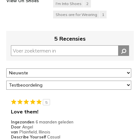
View On Shoes
I'm Into Shoes
2
Shoes are for Wearing
1
5 Recensies
5
Love them!
Ingezonden
6 maanden geleden
Door
Angel
van
Plainfield, Illinois
Describe Yourself
Casual