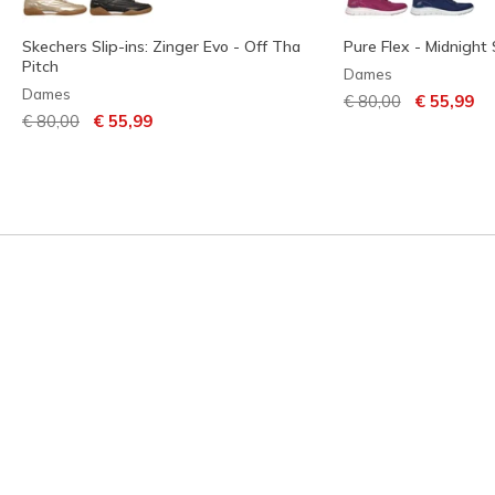
Skechers Slip-ins: Zinger Evo - Off Tha
Pure Flex - Midnight 
Pitch
Dames
Dames
Prijs verlaagd van
naar
€ 80,00
€ 55,99
Prijs verlaagd van
naar
€ 80,00
€ 55,99