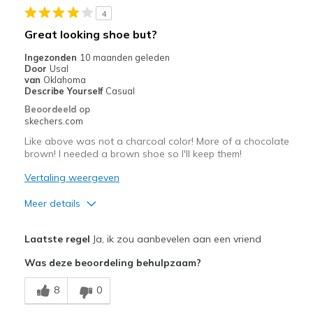
4
Sizing
Feels true to size
Great looking shoe but?
Ingezonden
10 maanden geleden
Door
Usal
van
Oklahoma
Describe Yourself
Casual
Beoordeeld op
skechers.com
Like above was not a charcoal color! More of a chocolate
brown! I needed a brown shoe so I'll keep them!
Vertaling weergeven
Meer details
Pluspunten
Laatste regel
Ja, ik zou aanbevelen aan een vriend
Attractive Design
Was deze beoordeling behulpzaam?
Comfortable
8
0
Stylish