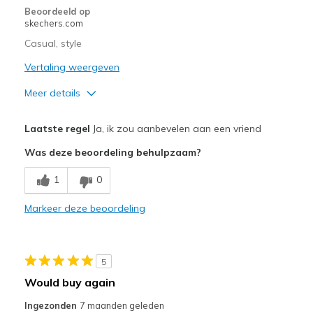
Beoordeeld op
skechers.com
Casual, style
Vertaling weergeven
Meer details
Pluspunten
Laatste regel
Ja, ik zou aanbevelen aan een vriend
Attractive Design
Was deze beoordeling behulpzaam?
Comfortable
1
0
Stylish
Markeer deze beoordeling
Beste toepassingen
Casual Wear
5
Width
Feels true to width
Would buy again
Sizing
Feels true to size
Ingezonden
7 maanden geleden
View On Shoes
I'm Into Shoes