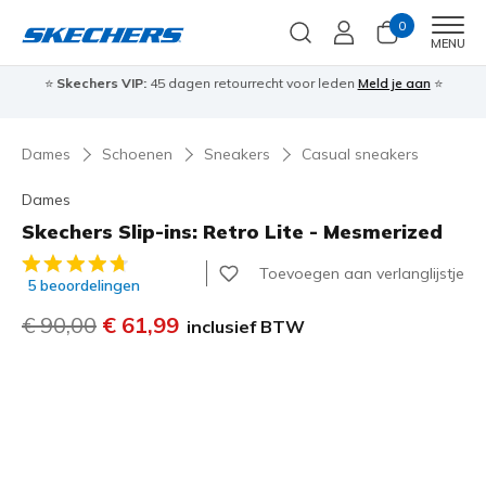
0
Men
MENU
⭐
Skechers VIP:
45 dagen retourrecht voor leden
Meld je aan
⭐
🎁
Dames
Schoenen
Sneakers
Casual sneakers
Dames
Skechers Slip-ins: Retro Lite - Mesmerized
4,1 van de 5 klantbeoordelingen
Toevoegen aan verlanglijstje
5 beoordelingen
Prijs verlaagd van
€ 90,00
naar
€ 61,99
inclusief BTW