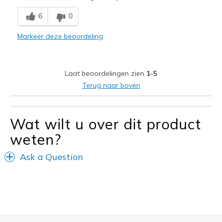
Comfortable
6
0
Stylish
Markeer deze beoordeling
Beste toepassingen
Casual Wear
Laat beoordelingen zien
1-5
Travel
Terug naar boven
Width
Feels true to width
Sizing
Feels true to size
Wat wilt u over dit product
View On Shoes
Shoes are for Wearing
weten?
Ask a Question