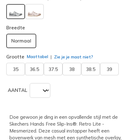
geselecteerd
Breedte
Normaal
Grootte
Maattabel
Zie je je maat niet?
35
36.5
37.5
38
38.5
39
AANTAL
Doe gewoon je ding in een opvallende stijl met de
Skechers Hands Free Slip-Ins®: Retro Lite -
Mesmerized. Deze casual instapper heeft een
bovenwerk van mesh met een synthetische overlay,