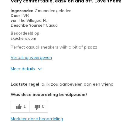
Very comfortable, easy on and off. Love them!
Casual Wear
Ingezonden
7 maanden geleden
Door
LVB
Going Out
van
The Villages, FL
Describe Yourself
Casual
Travel
Beoordeeld op
skechers.com
Width
Feels true to width
Perfect casual sneakers wiih a bit of pizazz
Sizing
Feels true to size
Vertaling weergeven
Meer details
Pluspunten
Laatste regel
Ja, ik zou aanbevelen aan een vriend
Attractive Design
Was deze beoordeling behulpzaam?
Comfortable
1
0
Stylish
Markeer deze beoordeling
Beste toepassingen
Casual Wear