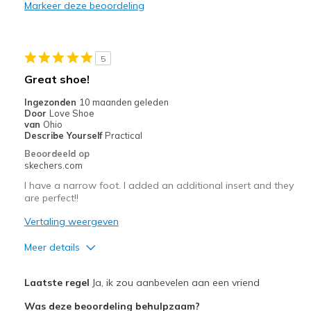
Markeer deze beoordeling
Minpunten
Color wasn't charcoal? More chocolate and gold!
5
Beste toepassingen
Great shoe!
Casual Wear
Ingezonden
10 maanden geleden
Door
Love Shoe
Travel
van
Ohio
Describe Yourself
Practical
Width
Feels true to width
Beoordeeld op
Sizing
Feels true to size
skechers.com
View On Shoes
I'm Into Shoes
I have a narrow foot. I added an additional insert and they
are perfect!!
Vertaling weergeven
Meer details
Pluspunten
Laatste regel
Ja, ik zou aanbevelen aan een vriend
Attractive Design
Was deze beoordeling behulpzaam?