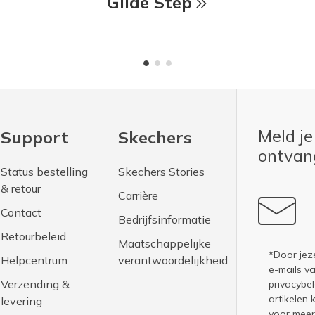
Glide Step
Meld je
Support
Skechers
ontva
Status bestelling
Skechers Stories
& retour
Carrière
Contact
Bedrijfsinformatie
Retourbeleid
Maatschappelijke
*Door jez
Helpcentrum
verantwoordelijkheid
e-mails v
Verzending &
privacybel
artikelen 
levering
voor meer