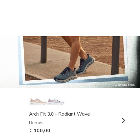
Arch Fit 3.0 - Radiant Wave
Relaxed
Dames
Heren
€ 100,00
€ 95,0