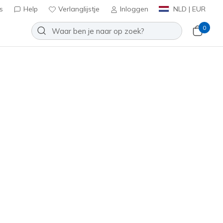
s
Help
Verlanglijstje
Inloggen
NLD | EUR
0
oenen
Sport