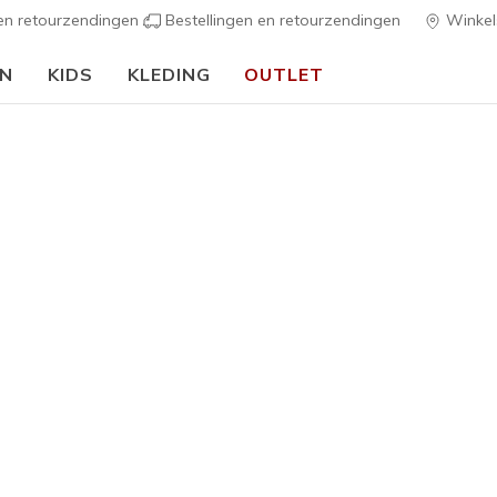
 en retourzendingen
Bestellingen en retourzendingen
Winkel
EN
KIDS
KLEDING
OUTLET
🎒 Voor het nieuwe schooljaar:
SHOP NU
h Fit
Sandalen
Canvas sch