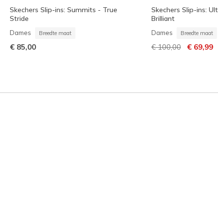
Skechers Slip-ins: Summits - True
Skechers Slip-ins: Ult
Stride
Brilliant
Dames
Dames
Breedte maat
Breedte maat
Prijs verlaagd van
naar
€ 85,00
€ 100,00
€ 69,99