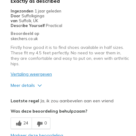
Exactly as described
Ingezonden
1 jaar geleden
Door
Suffolkginga
van
Suffolk, UK
Describe Yourself
Practical
Beoordeeld op
skechers.co.uk
Firstly how good it is to find shoes available in half sizes.
These fit my 4.5 feet perfectly. No need to wear them in,
they are comfortable and easy to put on, even with arthritic
hips.
Vertaling weergeven
Meer details
Pluspunten
Laatste regel
Ja, ik zou aanbevelen aan een vriend
Comfortable
Was deze beoordeling behulpzaam?
Durable
24
0
Beste toepassingen
Markeer deze beoordeling