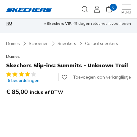
0
Men
MENU
⭐
Skechers VIP:
45 dagen retourrecht voor leden
Meld je aan
⭐
🎁
Dames
Schoenen
Sneakers
Casual sneakers
Dames
Skechers Slip-ins: Summits - Unknown Trail
3,7 van de 5 klantbeoordelingen
Toevoegen aan verlanglijstje
6 beoordelingen
€ 85,00
inclusief BTW