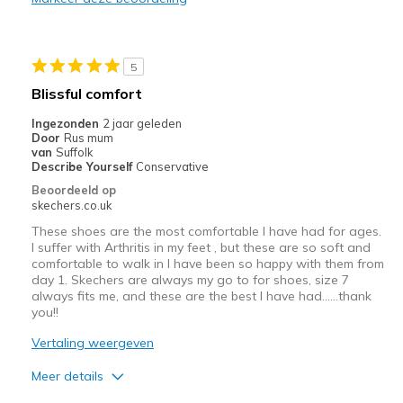
Casual Wear
Walking
5
Width
Feels true to width
Blissful comfort
Sizing
Feels true to size
Ingezonden
2 jaar geleden
View On Shoes
Shoes are for Wearing
Door
Rus mum
van
Suffolk
Describe Yourself
Conservative
Beoordeeld op
skechers.co.uk
These shoes are the most comfortable I have had for ages.
I suffer with Arthritis in my feet , but these are so soft and
comfortable to walk in I have been so happy with them from
day 1. Skechers are always my go to for shoes, size 7
always fits me, and these are the best I have had……thank
you!!
Vertaling weergeven
Meer details