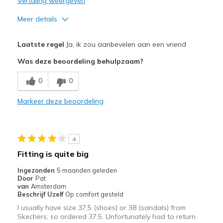
Vertaling weergeven
Meer details
Pluspunten
Laatste regel
Ja, ik zou aanbevelen aan een vriend
Attractive Design
Was deze beoordeling behulpzaam?
Breathe Well
0
0
Comfortable
Markeer deze beoordeling
Durable
Stylish
4
Beste toepassingen
Fitting is quite big
Casual Wear
Ingezonden
5 maanden geleden
Door
Pat
Going Out
van
Amsterdam
Beschrijf Uzelf
Op comfort gesteld
Travel
I usually have size 37,5 (shoes) or 38 (sandals) from
Skechers; so ordered 37,5. Unfortunately had to return