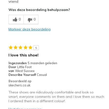
Verslijt snel
vriend
Was deze beoordeling behulpzaam?
0
0
Markeer deze beoordeling
5
I love this shoe!
Ingezonden
5 maanden geleden
Door
Little Foot
van
West Sussex
Describe Yourself
Casual
Beoordeeld op
skechers.co.uk
These shoes are ridiculously comfortable and look so
smart, everyone comments on them and I love them so much
I ordered them in a different colour!