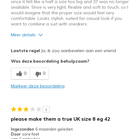
Width
Feels true to width
since it felt like a half a size too big and 37 was no longer
available. Shoe is very light, flexible and soft to touch; so I
Sizing
Feels true to size
would imagine that the proper size would feel very
View On Shoes
Shoes are for Wearing
comfortable. Looks stylish, suited for casual look if you
want to combine a suit with sneakers.
Meer details
Pluspunten
Laatste regel
Ja, ik zou aanbevelen aan een vriend
Comfortabel
Was deze beoordeling behulpzaam?
Leuk model
0
0
Lichtgewicht
Markeer deze beoordeling
Stijlvol
Beste toepassingen
3
Om te werken
please make them a true UK size 8 eg 42
Breedte
Lijkt goed van breedte
Ingezonden
6 maanden geleden
Door
sore feet
Maat
Lijkt een halve maat te groot
van
Cambridge