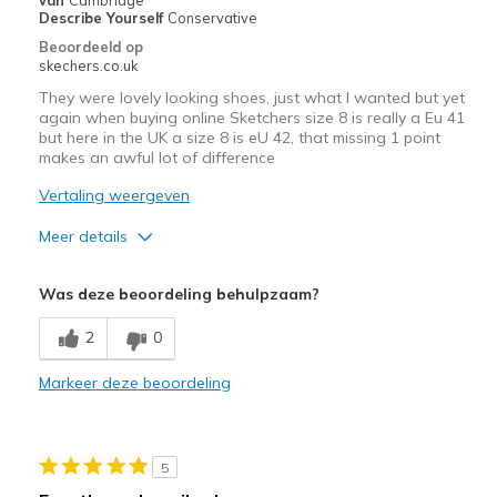
View On Shoes
Ik ben echt dol op schoenen
Describe Yourself
Conservative
Beoordeeld op
skechers.co.uk
They were lovely looking shoes, just what I wanted but yet
again when buying online Sketchers size 8 is really a Eu 41
but here in the UK a size 8 is eU 42, that missing 1 point
makes an awful lot of difference
Vertaling weergeven
Meer details
Pluspunten
Was deze beoordeling behulpzaam?
Attractive Design
2
0
Stylish
Markeer deze beoordeling
Width
Feels too narrow
Sizing
Feels half size too small
5