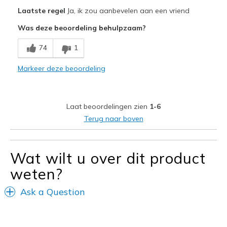
Pluspunten
Laatste regel
Ja, ik zou aanbevelen aan een vriend
Attractive Design
Was deze beoordeling behulpzaam?
Breathe Well
74
1
Comfortable
Markeer deze beoordeling
Durable
Stylish
Laat beoordelingen zien
1-6
Very comfortable, smooth inside, insole a dream
Terug naar boven
Beste toepassingen
Casual Wear
Wat wilt u over dit product
weten?
Going Out
Travel
Ask a Question
Width
Feels true to width
Sizing
Feels true to size