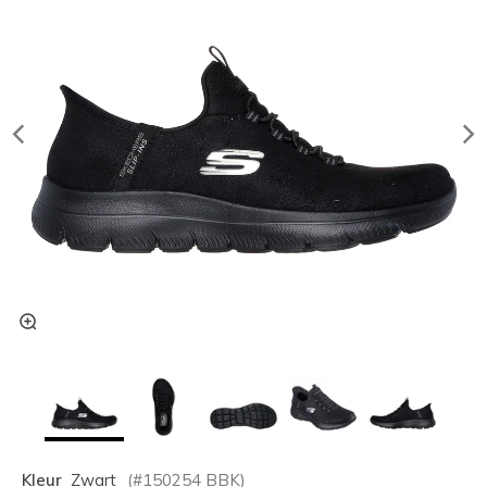
Kleur
Zwart
(#
150254
BBK
)