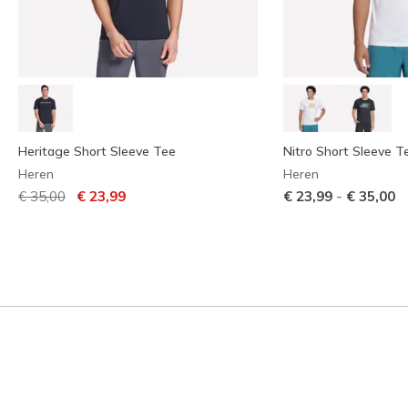
Heritage Short Sleeve Tee
Nitro Short Sleeve T
Heren
Heren
Prijs verlaagd van
naar
-
€ 35,00
€ 23,99
€ 23,99
€ 35,00