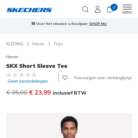
0
Men
MENU
🎒 Voor het nieuwe schooljaar:
SHOP NU
KLEDING
Heren
Tops
Heren
SKX Short Sleeve Tee
4,2 van de 5 klantbeoordelingen
Toevoegen aan verlanglijstje
Geen beoordelingen
Prijs verlaagd van
€ 35,00
naar
€ 23,99
inclusief BTW