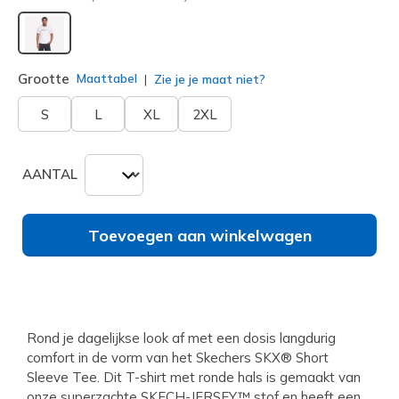
geselecteerd
Grootte
Maattabel
Zie je je maat niet?
S
L
XL
2XL
AANTAL
Toevoegen aan winkelwagen
Rond je dagelijkse look af met een dosis langdurig
comfort in de vorm van het Skechers SKX® Short
Sleeve Tee. Dit T-shirt met ronde hals is gemaakt van
onze superzachte SKECH-JERSEY™ stof en heeft een