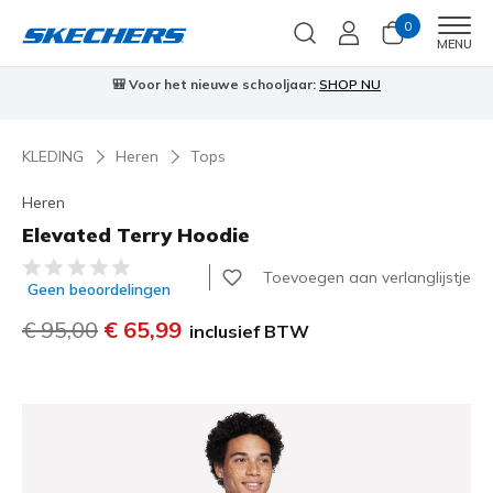
0
Men
MENU
🎒 Voor het nieuwe schooljaar:
SHOP NU
KLEDING
Heren
Tops
Heren
Elevated Terry Hoodie
3,2 van de 5 klantbeoordelingen
Toevoegen aan verlanglijstje
Geen beoordelingen
Prijs verlaagd van
€ 95,00
naar
€ 65,99
inclusief BTW