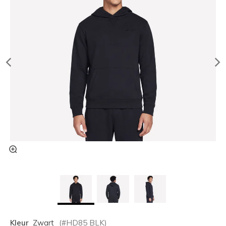
Kleur
Zwart
(#
HD85
BLK
)