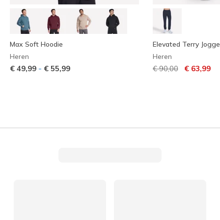
Max Soft Hoodie
Elevated Terry Jogge
Heren
Heren
Prijs verlaagd van
naar
-
€ 49,99
€ 55,99
€ 90,00
€ 63,99