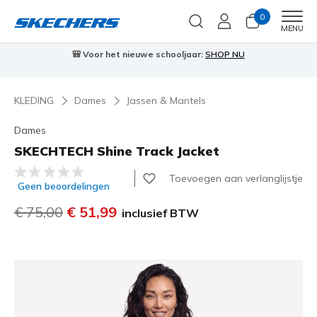
0
Men
MENU
🎒 Voor het nieuwe schooljaar:
SHOP NU
KLEDING
Dames
Jassen & Mantels
Dames
SKECHTECH Shine Track Jacket
3,7 van de 5 klantbeoordelingen
Toevoegen aan verlanglijstje
Geen beoordelingen
Prijs verlaagd van
€ 75,00
naar
€ 51,99
inclusief BTW