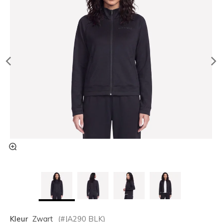
Kleur
Zwart
(#
JA290
BLK
)