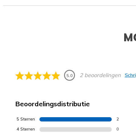
M
2 beoordelingen
Schr
5.0
Beoordelingsdistributie
5 Sterren
2
4 Sterren
0