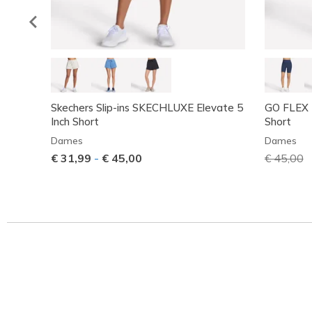
Skechers Slip-ins SKECHLUXE Elevate 5
GO FLEX R
Inch Short
Short
Dames
Dames
€ 31,99
-
€ 45,00
Prijs ver
€ 45,00
n