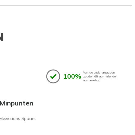
N
Van de ondervraagden
100%
zouden dit aan vrienden
aanbevelen.
Minpunten
Mexicaans Spaans