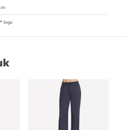
 cm
™ logo
uk