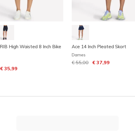
IB High Waisted 8 Inch Bike
Ace 14 Inch Pleated Skort
Dames
Prijs verlaagd van
€ 55,00
naar
€ 37,99
laagd van
aar
€ 35,99