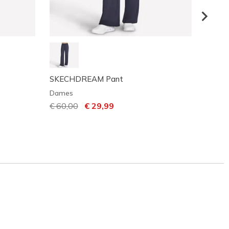
SKECHDREAM Pant
Skeche
Dames
Dame
Prijs verlaagd van
€ 60,00
naar
€ 29,99
Prijs 
€ 55,