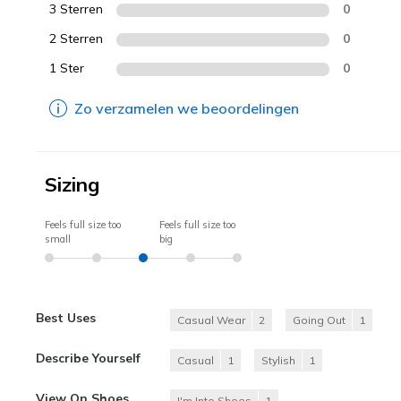
3 Sterren
0
2 Sterren
0
1 Ster
0
Zo verzamelen we beoordelingen
Sizing
Feels full size too
Feels full size too
small
big
Best Uses
Casual Wear
2
Going Out
1
Describe Yourself
Casual
1
Stylish
1
View On Shoes
I'm Into Shoes
1