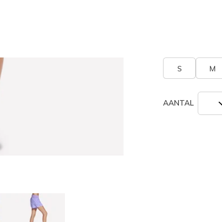
geselecte
Grootte
Maatta
S
M
AANTAL