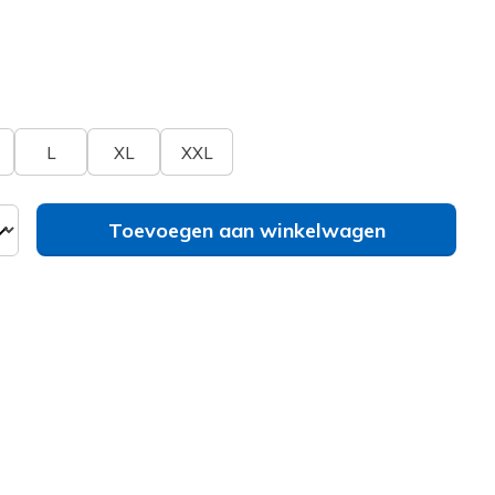
erd
bel
Zie je je maat niet?
L
XL
XXL
Toevoegen aan winkelwagen