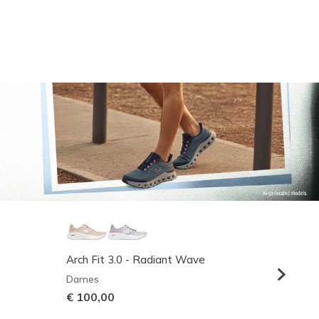
Arch Fit 3.0 - Radiant Wave
Relaxed
Dames
Heren
€ 100,00
€ 95,0