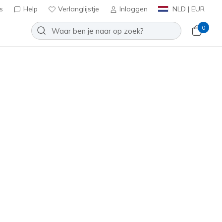
s
Help
Verlanglijstje
Inloggen
NLD | EUR
0
oenen
Sport