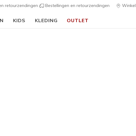
 en retourzendingen
Bestellingen en retourzendingen
Winkel
EN
KIDS
KLEDING
OUTLET
🎒 Voor het nieuwe schooljaar:
SHOP NU
h Fit
Sandalen
Canvas sch