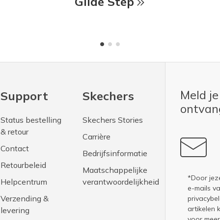
Glide Step
Meld je
Support
Skechers
ontva
Status bestelling
Skechers Stories
& retour
Carrière
Contact
Bedrijfsinformatie
Retourbeleid
Maatschappelijke
*Door jez
Helpcentrum
verantwoordelijkheid
e-mails v
Verzending &
privacybel
artikelen 
levering
voor meer