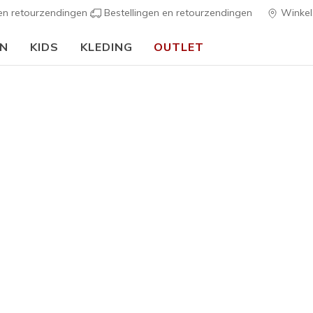
 en retourzendingen
Bestellingen en retourzendingen
Winkel
EN
KIDS
KLEDING
OUTLET
🎒 Voor het nieuwe schooljaar:
SHOP NU
h Fit
Sandalen
Canvas sch