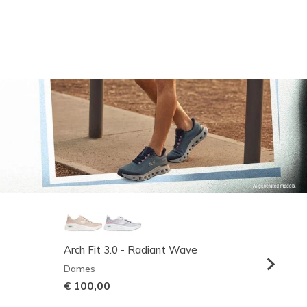
Arch Fit 3.0 - Radiant Wave
Relaxed
Dames
Heren
€ 100,00
€ 95,0