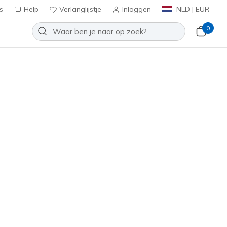
s
Help
Verlanglijstje
Inloggen
NLD | EUR
0
oenen
Sport