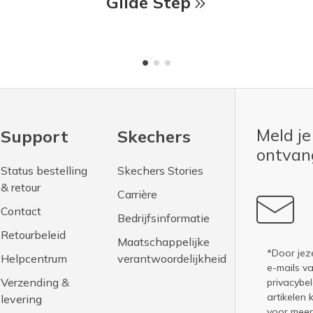
Glide Step
Meld je
Support
Skechers
ontva
Status bestelling
Skechers Stories
& retour
Carrière
Contact
Bedrijfsinformatie
Retourbeleid
Maatschappelijke
*Door jez
Helpcentrum
verantwoordelijkheid
e-mails v
Verzending &
privacybel
artikelen 
levering
voor meer