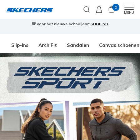
0
Men
MENU
🎒 Voor het nieuwe schooljaar:
SHOP NU
Slip-ins
Arch Fit
Sandalen
Canvas schoenen