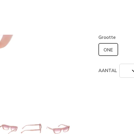
Kleur
Roze
(#
Z
geselecte
Grootte
ONE
AANTAL