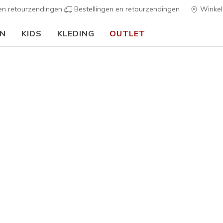
 en retourzendingen
Bestellingen en retourzendingen
Winkel
EN
KIDS
KLEDING
OUTLET
⭐
Skechers VIP:
45 dagen retourrecht voor leden
Meld je aan
⭐
Dames
Elevated 
Sunglass
G
5 van de 5 klan
€ 100,0