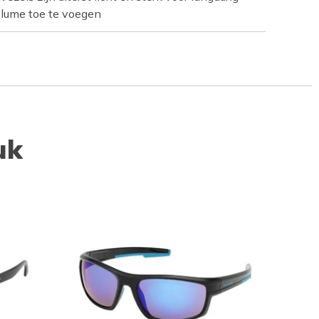
olume toe te voegen
uk