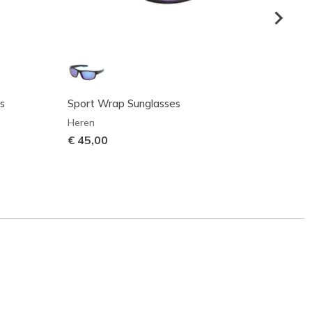
s
Sport Wrap Sunglasses
Rimles
Heren
Meisje
€ 45,00
€ 30,