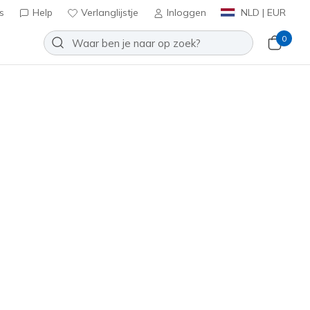
s
Help
Verlanglijstje
Inloggen
NLD | EUR
0
Cateye Marble Gradient
es
Toevoegen aan verlanglijstje
een beoordelingen
tbeoordelingen
0
inclusief BTW