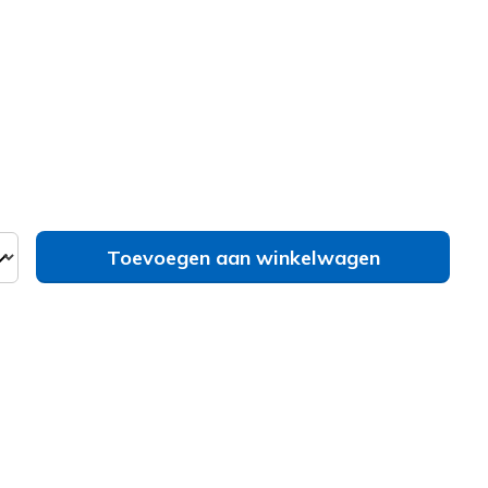
E00209
PINK
)
erd
Toevoegen aan winkelwagen