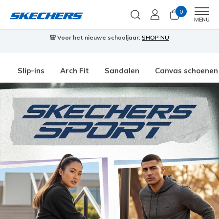
0
Men
MENU
🎒 Voor het nieuwe schooljaar:
SHOP NU
Slip-ins
Arch Fit
Sandalen
Canvas schoenen