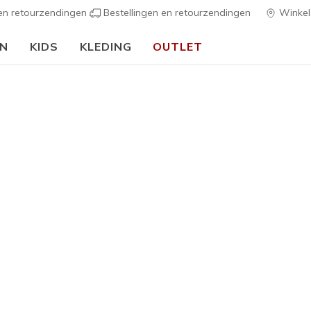
 en retourzendingen
Bestellingen en retourzendingen
Winkel
EN
KIDS
KLEDING
OUTLET
🎒 Voor het nieuwe schooljaar:
SHOP NU
h Fit
Sandalen
Canvas sch