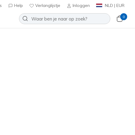
s
Help
Verlanglijstje
Inloggen
NLD | EUR
0
oenen
Sport