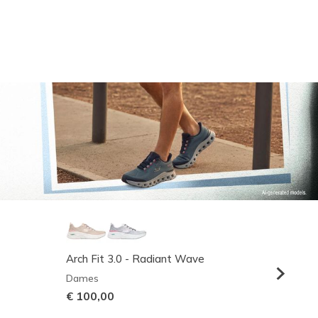
Arch Fit 3.0 - Radiant Wave
Relaxed
Dames
Heren
€ 100,00
€ 95,0