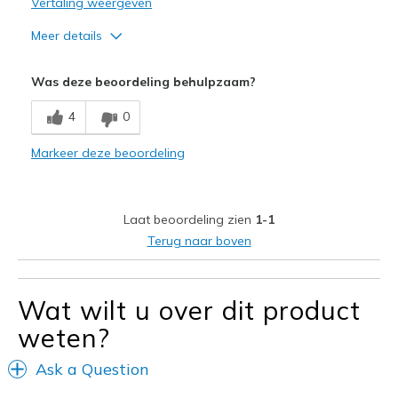
Vertaling weergeven
Meer details
Pluspunten
Was deze beoordeling behulpzaam?
Attractive Design
4
0
Minpunten
Markeer deze beoordeling
Need Break In
Beste toepassingen
Laat beoordeling zien
1-1
Casual Wear
Terug naar boven
Width
Feels true to width
Sizing
Feels true to size
Wat wilt u over dit product
weten?
Ask a Question