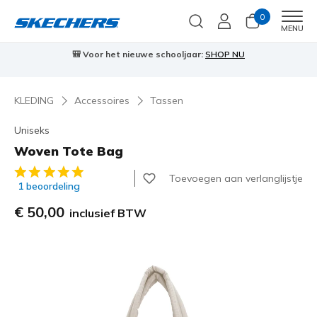
0
Men
MENU
🎒 Voor het nieuwe schooljaar:
SHOP NU
KLEDING
Accessoires
Tassen
Uniseks
Woven Tote Bag
5 van de 5 klantbeoordelingen
Toevoegen aan verlanglijstje
1 beoordeling
€ 50,00
inclusief BTW