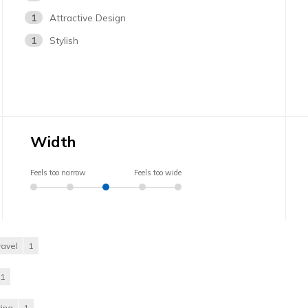
1
Attractive Design
1
Stylish
Width
Feels too narrow
Feels too wide
ravel
1
1
ing
1