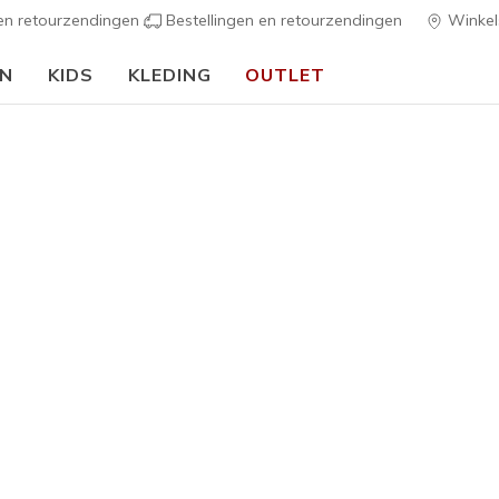
 en retourzendingen
Bestellingen en retourzendingen
Winkel
EN
KIDS
KLEDING
OUTLET
⭐
Skechers VIP:
45 dagen retourrecht voor leden
Meld je aan
⭐
Dames
Work: Low
5
5 van de 5 klan
€ 18,00
Kleur
Zwart
(#
Z