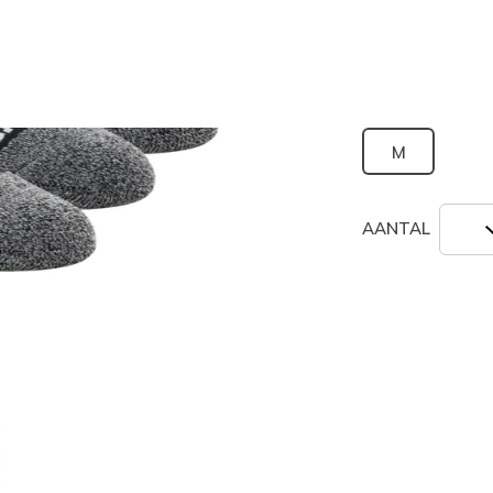
geselecte
Grootte
M
AANTAL