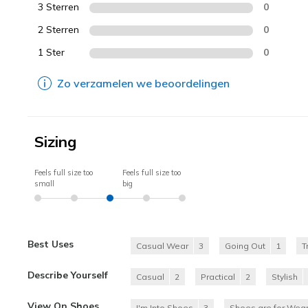
3 Sterren
0
2 Sterren
0
1 Ster
0
Zo verzamelen we beoordelingen
Sizing
Feels full size too
Feels full size too
small
big
Best Uses
Casual Wear
3
Going Out
1
T
Describe Yourself
Casual
2
Practical
2
Stylish
View On Shoes
I'm Into Shoes
3
Shoes are for Wear