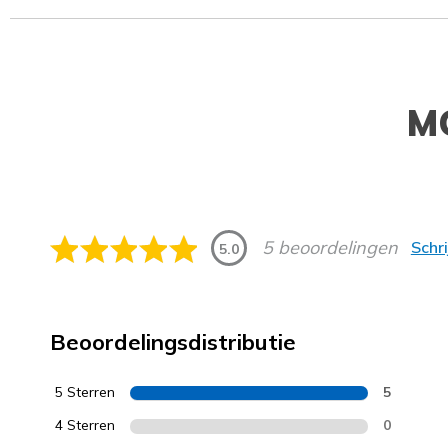
M
5 beoordelingen
Schr
5.0
Beoordelingsdistributie
5 Sterren
5
4 Sterren
0