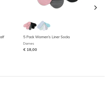
alf
5 Pack Women's Liner Socks
6 Pack
Dames
Dame
€ 18,00
€ 20,