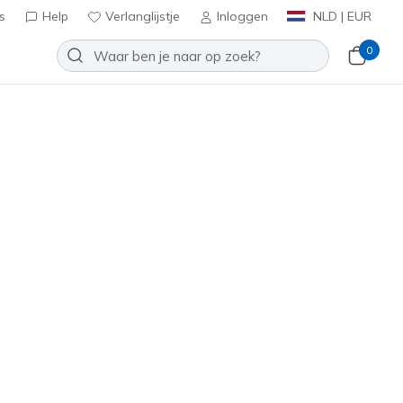
s
Help
Verlanglijstje
Inloggen
NLD | EUR
0
cut Heel Tab Socks - 3 Pack
Toevoegen aan verlanglijstje
 beoordelingen
tbeoordelingen
inclusief BTW
119052
BLK
)