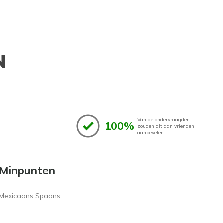
N
Van de ondervraagden
100%
zouden dit aan vrienden
aanbevelen.
Minpunten
Mexicaans Spaans