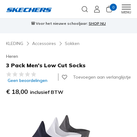
0
Men
MENU
🎒 Voor het nieuwe schooljaar:
SHOP NU
KLEDING
Accessoires
Sokken
Heren
3 Pack Men's Low Cut Socks
3,5 van de 5 klantbeoordelingen
Toevoegen aan verlanglijstje
Geen beoordelingen
€ 18,00
inclusief BTW