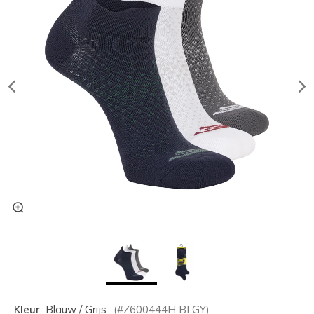
Kleur
Blauw / Grijs
(#
Z600444H
BLGY
)