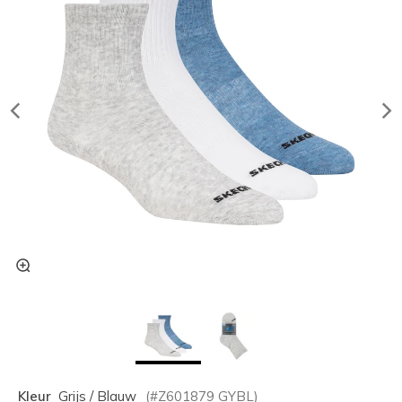
Kleur
Grijs / Blauw
(#
Z601879
GYBL
)