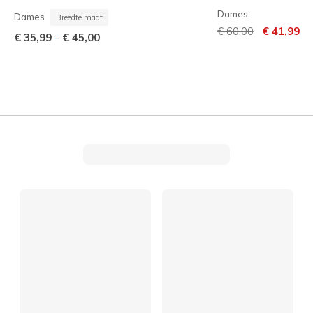
Dames
Dames
Breedte maat
Prijs verlaagd van
naar
€ 60,00
€ 41,99
-
€ 35,99
€ 45,00