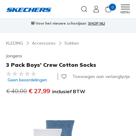
0
Men
MENU
🎒 Voor het nieuwe schooljaar:
SHOP NU
KLEDING
Accessoires
Sokken
Jongens
3 Pack Boys' Crew Cotton Socks
3,5 van de 5 klantbeoordelingen
Toevoegen aan verlanglijstje
Geen beoordelingen
Prijs verlaagd van
€ 40,00
naar
€ 27,99
inclusief BTW