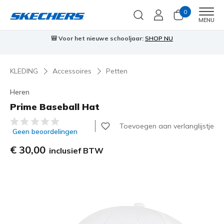
0
Men
MENU
🎒 Voor het nieuwe schooljaar:
SHOP NU
KLEDING
Accessoires
Petten
Heren
Prime Baseball Hat
5 van de 5 klantbeoordelingen
Toevoegen aan verlanglijstje
Geen beoordelingen
€ 30,00
inclusief BTW