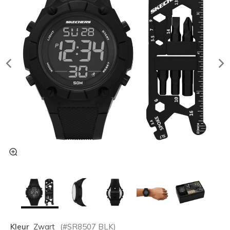
Kleur
Zwart
(#
SR8507
BLK
)