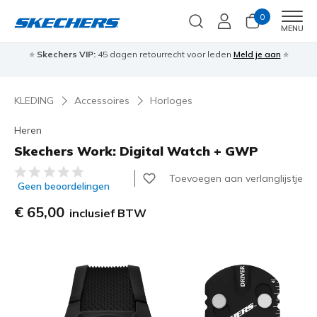
0
Men
MENU
⭐
Skechers VIP:
45 dagen retourrecht voor leden
Meld je aan
⭐
🎁
KLEDING
Accessoires
Horloges
Heren
Skechers Work: Digital Watch + GWP
4,1 van de 5 klantbeoordelingen
Toevoegen aan verlanglijstje
Geen beoordelingen
€ 65,00
inclusief BTW