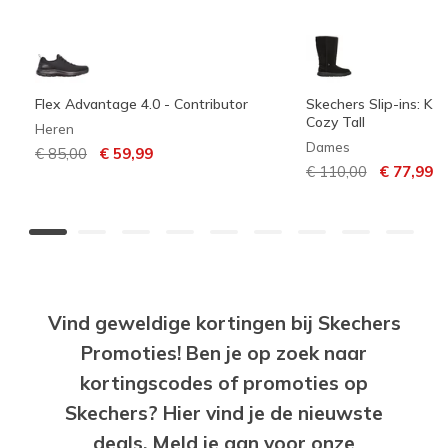
Flex Advantage 4.0 - Contributor
Skechers Slip-ins: Ke
Cozy Tall
Heren
Dames
Prijs verlaagd van
naar
€ 85,00
€ 59,99
Prijs verlaagd van
naar
€ 110,00
€ 77,99
Vind geweldige kortingen bij Skechers
Promoties! Ben je op zoek naar
kortingscodes of promoties op
Skechers? Hier vind je de nieuwste
deals. Meld je aan voor onze