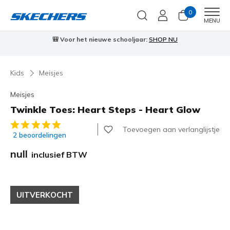
0
Men
MENU
🎒 Voor het nieuwe schooljaar:
SHOP NU
Kids
Meisjes
Meisjes
Twinkle Toes: Heart Steps - Heart Glow
4,6 van de 5 klantbeoordelingen
Toevoegen aan verlanglijstje
2 beoordelingen
null
inclusief BTW
UITVERKOCHT