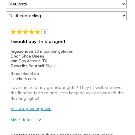
5
I would buy this project
Ingezonden
10 maanden geleden
Door
Shoe Queen
van
San Antonio, TX
Describe Yourself
Stylish
Beoordeeld op
skechers.com
Love these for my granddaughter! They fit well, she loves
the lighting feature and I can keep an eye on her with the
flashing lights!
Vertaling weergeven
Meer details
Pluspunten
Laatste regel
Ja, ik zou aanbevelen aan een vriend