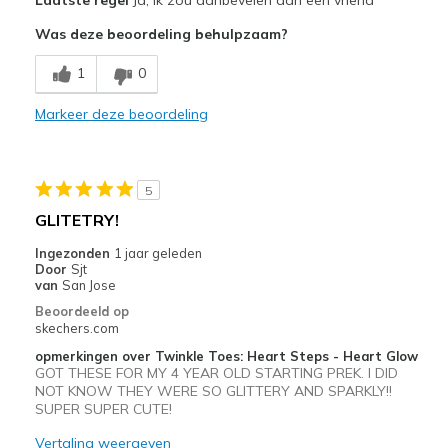
Attractive Design
Was deze beoordeling behulpzaam?
Comfortable
1
0
Durable
Markeer deze beoordeling
Stylish
Beste toepassingen
5
Special Occasions
GLITETRY!
Width
Feels true to width
Ingezonden
1 jaar geleden
Door
Sjt
Sizing
Feels true to size
van
San Jose
View On Shoes
I'm Really Into Shoes
Beoordeeld op
skechers.com
opmerkingen over Twinkle Toes: Heart Steps - Heart Glow
GOT THESE FOR MY 4 YEAR OLD STARTING PREK. I DID
NOT KNOW THEY WERE SO GLITTERY AND SPARKLY!!
SUPER SUPER CUTE!
Vertaling weergeven